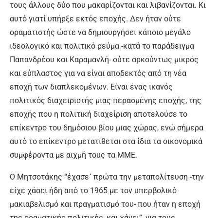
τους άλλους δύο που µακαρίζονται και λιβανίζονται. Κι
αυτό γιατί υπήρξε εκτός εποχής. Δεν ήταν ούτε
οραματιστής ώστε να δηµιουργήσει κάποιο µεγάλο
ιδεολογικό και πολιτικό ρεύμα -κατά το παράδειγµα
Παπανδρέου και Καραµανλή- ούτε αρκούντως μικρός
και εύπλαστος για να είναι αποδεκτός από τη νέα
εποχή των διαπλεκοµένων. Είναι ένας ικανός
πολιτικός διαχειριστής µιας περασμένης εποχής, της
εποχής που η πολιτική διαχείριση αποτελούσε το
επίκεντρο του δηµόσιου βίου µιας χώρας, ενώ σήµερα
αυτό το επίκεντρο μετατίθεται στα ίδια τα οικονομικά
συμφέροντα µε αιχμή τους τα ΜΜΕ.
Ο Μητσοτάκης “έχασε᾽ πρώτα την μεταπολίτευση -την
είχε χάσει ήδη από το 1965 µε τον υπερβολικό
µακιαβελισμό και πραγµατισµό του- που ήταν η εποχή
της οραµατικής πολιτικής, και χάνει”, για τους