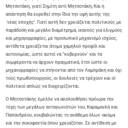
Μητσοτάκη, γιατί Σηµίτη αντί Μητσοτάκη; Και η
απάντηση θα ευρεθεί στην ἴδια την υφή αυτής της
᾿νέας εποχής’. Γιατί αυτή δεν χρειάζεται πολιτικούς µε
παράδοση και µεγάλο διαμέτρημα, ικανούς για ελιγμούς
και µηχαγορραφίες, µε προσωπικό µηχανισµό ισχύος,
αντίθετα χρειάζεται άτοµα χαμηλού προφίλ και
αυτονομίας, ώστε αυτοί να “κυβερνούν᾽ και τα
συμφέροντα να άρχουν πραγματικά, έτσι ώστε οι
µηχανορραφίες να στήνονται από τον Λαμπράκη και όχι
τοὺς πρωθυπουργούς, οι δουλειές να τρέχουν και οἱ
πολιτικοί απλώς να διαχειρίζονται.
Ο Μητσοτάκης έμελλε να ακολουθήσει πρόωρα την
τύχη των μεγάλων ανταγωνιστών του, Καραμανλή και
Παπανδρέου, κουβαλώντας το ανάθεµα όλων -ακόµα
και την συκοφαντία όπου χρειαζόταν. Σε αντίθεση µε