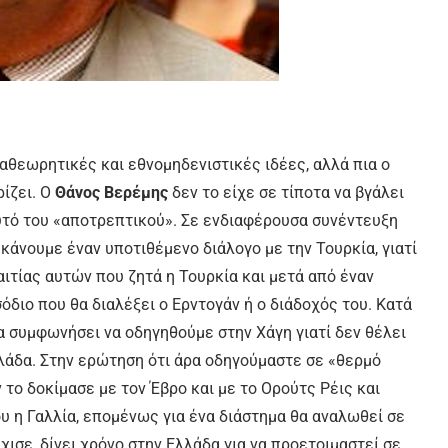
αθεωρητικές και εθνομηδενιστικές ιδέες, αλλά πια ο
ίζει. Ο
Θάνος Βερέμης
δεν το είχε σε τίποτα να βγάλει
αυτό του «αποτρεπτικού». Σε ενδιαφέρουσα συνέντευξη
 κάνουμε έναν υποτιθέμενο διάλογο με την Τουρκία, γιατί
ιτίας αυτών που ζητά η Τουρκία και μετά από έναν
διο που θα διαλέξει ο Ερντογάν ή ο διάδοχός του. Κατά
να συμφωνήσει να οδηγηθούμε στην Χάγη γιατί δεν θέλει
λάδα. Στην ερώτηση ότι άρα οδηγούμαστε σε «θερμό
 το δοκίμασε με τον Έβρο και με το Ορούτς Ρέις και
ου η Γαλλία, επομένως για ένα διάστημα θα αναλωθεί σε
χισε, δίνει χρόνο στην Ελλάδα για να προετοιμαστεί σε