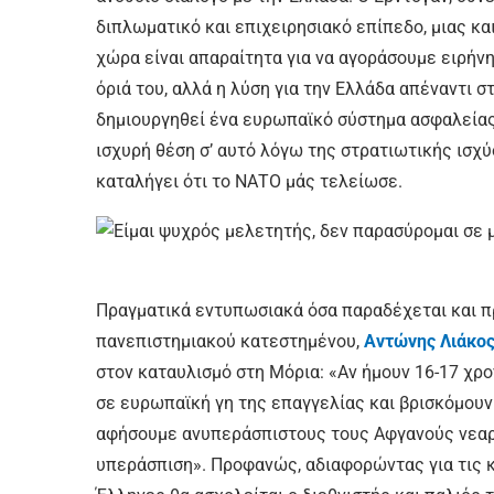
διπλωματικό και επιχειρησιακό επίπεδο, μιας κ
χώρα είναι απαραίτητα για να αγοράσουμε ειρήνη
όριά του, αλλά η λύση για την Ελλάδα απέναντι σ
δημιουργηθεί ένα ευρωπαϊκό σύστημα ασφαλείας 
ισχυρή θέση σ’ αυτό λόγω της στρατιωτικής ισχύ
καταλήγει ότι το ΝΑΤΟ μάς τελείωσε.
Πραγματικά εντυπωσιακά όσα παραδέχεται και πρ
πανεπιστημιακού κατεστημένου,
Αντώνης Λιάκο
στον καταυλισμό στη Μόρια: «Αν ήμουν 16-17 χρο
σε ευρωπαϊκή γη της επαγγελίας και βρισκόμουν
αφήσουμε ανυπεράσπιστους τους Αφγανούς νεαρ
υπεράσπιση». Προφανώς, αδιαφορώντας για τις 