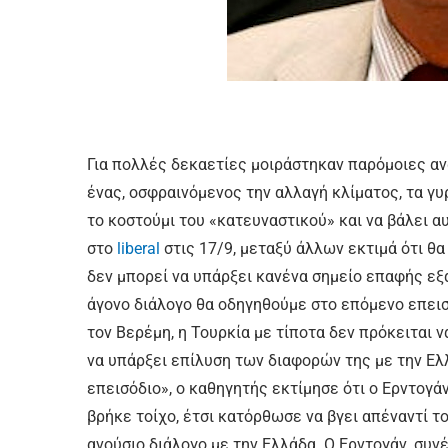
Για πολλές δεκαετίες μοιράστηκαν παρόμοιες αν
ένας, οσφραινόμενος την αλλαγή κλίματος, τα γυρ
το κοστούμι του «κατευναστικού» και να βάλει 
στο
liberal
στις 17/9, μεταξύ άλλων εκτιμά ότι θα
δεν μπορεί να υπάρξει κανένα σημείο επαφής εξα
άγονο διάλογο θα οδηγηθούμε στο επόμενο επεισό
τον Βερέμη, η Τουρκία με τίποτα δεν πρόκειται 
να υπάρξει επίλυση των διαφορών της με την Ελ
επεισόδιο», ο καθηγητής εκτίμησε ότι ο Ερντογάν
βρήκε τοίχο, έτσι κατόρθωσε να βγει απέναντί τ
ανούσιο διάλογο με την Ελλάδα. Ο Ερντογάν, συνέ