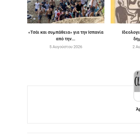
«Τσάι και συμπάθεια» για την Ισπανία
Ιδεολογ
από την...
δη
5 Αυγούστου 2026
2 Α
Ά