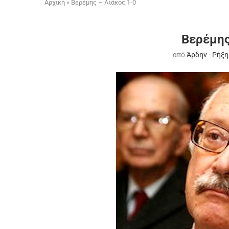
Αρχική
»
Βερέμης – Λιάκος 1-0
Βερέμης
από
Άρδην - Ρήξη