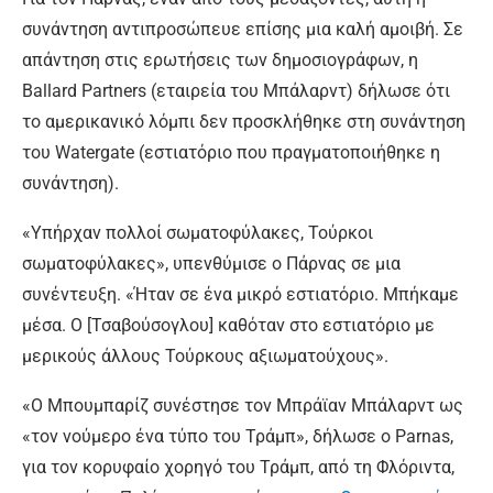
συνάντηση αντιπροσώπευε επίσης μια καλή αμοιβή. Σε
απάντηση στις ερωτήσεις των δημοσιογράφων, η
Ballard Partners (εταιρεία του Μπάλαρντ) δήλωσε ότι
το αμερικανικό λόμπι δεν προσκλήθηκε στη συνάντηση
του Watergate (εστιατόριο που πραγματοποιήθηκε η
συνάντηση).
«Υπήρχαν πολλοί σωματοφύλακες, Τούρκοι
σωματοφύλακες», υπενθύμισε ο Πάρνας σε μια
συνέντευξη. «Ήταν σε ένα μικρό εστιατόριο. Μπήκαμε
μέσα. Ο [Τσαβούσογλου] καθόταν στο εστιατόριο με
μερικούς άλλους Τούρκους αξιωματούχους».
«Ο Μπουμπαρίζ συνέστησε τον Μπράϊαν Μπάλαρντ ως
«τον νούμερο ένα τύπο του Τράμπ», δήλωσε ο Parnas,
για τον κορυφαίο χορηγό του Τράμπ, από τη Φλόριντα,