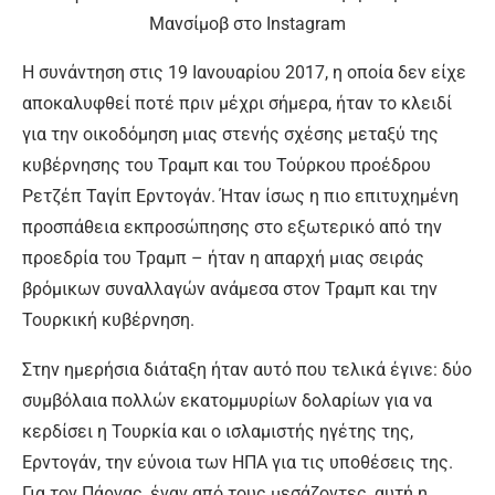
Μανσίμοβ στο Instagram
Η συνάντηση στις 19 Ιανουαρίου 2017, η οποία δεν είχε
αποκαλυφθεί ποτέ πριν μέχρι σήμερα, ήταν το κλειδί
για την οικοδόμηση μιας στενής σχέσης μεταξύ της
κυβέρνησης του Τραμπ και του Τούρκου προέδρου
Ρετζέπ Ταγίπ Ερντογάν. Ήταν ίσως η πιο επιτυχημένη
προσπάθεια εκπροσώπησης στο εξωτερικό από την
προεδρία του Τραμπ – ήταν η απαρχή μιας σειράς
βρόμικων συναλλαγών ανάμεσα στον Τραμπ και την
Τουρκική κυβέρνηση.
Στην ημερήσια διάταξη ήταν αυτό που τελικά έγινε: δύο
συμβόλαια πολλών εκατομμυρίων δολαρίων για να
κερδίσει η Τουρκία και ο ισλαμιστής ηγέτης της,
Ερντογάν, την εύνοια των ΗΠΑ για τις υποθέσεις της.
Για τον Πάρνας, έναν από τους μεσάζοντες, αυτή η