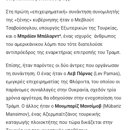
Στη πρώτη «επιχειρηματική» συνάντηση συνομιλητής
της «ξένης» κυβέρνησης ήταν ο Μεβλούτ
Τσαβούσογλου, υπουργός Εξωτερικών της Τουρκίας,
και ο
Μπράϊαν Μπάλαρντ
*, ένας ισχυρός άνθρωπος
του αμερικάνικου λόμπι που τότε διατελούσε
αντιπρόεδρος της εναρκτήριας επιτροπής του Τραμπ.
Επίσης, ήταν παρόντες οι δύο άντρες που οργάνωσαν
τη συνάντηση. Ο ένας ήταν ο
Λεβ Πάρνας
(Lev Parnas),
εμιγκρές επιχειρηματίας της Φλόριντα, του οποίου οι
παράνομες συναλλαγές στην Ουκρανία, σχεδόν τρία
χρόνια αργότερα, θα οδηγούσαν στην ενοχοποίηση του
Τράμπ. Ο άλλος ήταν ο
Μουμπαρίζ Μανσίμοβ
(Mübariz
Mansimov), ένας Αζερμπαϊτζάνος τουρκικής
καταγωγής πλοιοκτήτης που τώρα δικάζεται στην