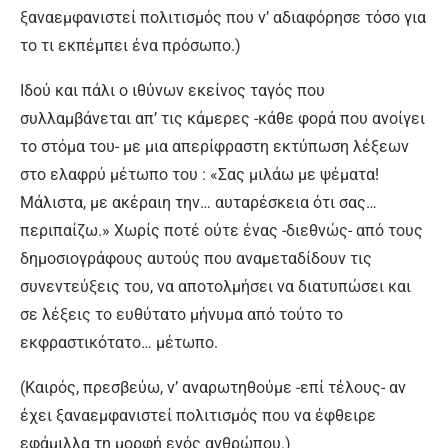
ξαναεμφανιστεί πολιτισμός που ν’ αδιαφόρησε τόσο για
το τι εκπέμπει ένα πρόσωπο.)
Ιδού και πάλι ο ιθύνων εκείνος ταγός που
συλλαμβάνεται απ’ τις κάμερες -κάθε φορά που ανοίγει
το στόμα του- με μια απερίφραστη εκτύπωση λέξεων
στο ελαφρύ μέτωπο του : «Σας μιλάω με ψέματα!
Μάλιστα, με ακέραιη την… αυταρέσκεια ότι σας…
περιπαίζω.» Χωρίς ποτέ ούτε ένας -διεθνώς- από τους
δημοσιογράφους αυτούς που αναμεταδίδουν τις
συνεντεύξεις του, να αποτολμήσει να διατυπώσει και
σε λέξεις το ευθύτατο μήνυμα από τούτο το
εκφραστικότατο… μέτωπο.
(Καιρός, πρεσβεύω, ν’ αναρωτηθούμε -επί τέλους- αν
έχει ξαναεμφανιστεί πολιτισμός που να έφθειρε
εφάμιλλα τη μορφή ενός ανθρώπου.)