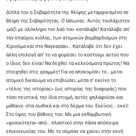
Δίπλα του η Σοβαρότητα της θλίψης μεταμφιεσμένη σε
θλίψη της Σοβαρότητας. Ο Ιάπωνας. Αυτός τουλάχιστον
-μαζί με ολόκληρο τον λαό του- κατάλαβε! Κατάλαβε απ’
την επαύριο, κιόλας, των ατομικών βομβαρδισμών στη
Χιροσίμα και στο Ναγκασάκι… Κατάλαβε ότι δεν έχει
άλλη επιλογή απ’ το να φορέσει το κοστούμι αυτού που
ο ίδιος δεν είναι! Να δεχθεί τα κελεύσματα πρώτος! Να
στοιχηθεί στις γραμμές! Για να αποκομίσει το… μετα-
ατομικό δικαίωμα να επιβιώσει, μέσα σ’ εκείνο το
«τέλος της ιστορίας» (ως ιστορίας της διαφοράς) που
τόσο πειστικά, την ίδια στιγμή, αυτός ψηλαφούσε και
μάθαινε -στα σωθικά και στο δέρμα του. Εκείνος… εκεί!
Στο ύψος του βάθους του. Με μια εκθαμβωτική
«φυσικότητα» από… πλαστικό στην πάσα απόπειρα
επικοινωνίας του. Με το σύμπαν να χαίνει στην κενή