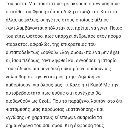
του ματιά. Μα -πρωτίστως- με ακέραιη επίγνωση πως
σε κάθε του Φράση κάποια Λέξη ατιμάζεται. Κατά τα
άλλα, ασφαλώς, οι ηγέτες στους οποίους μίλησε
«αντιλαμβάνονται απόλυτα» ό,τι πρέπει να γίνει. Ποιος
του είπε, ωστόσο, πως υπάρχει άνθρωπος στον κόσμο
-παρεκτός, ασφαλώς, της επικρατείας του
αυταποδείκτως «ορθού» «λογισμού»- που να μην έχει
εξ ίσου πλήρως, “αντιληφθεί και εννοήσει: η Ιστορία
τους έδωσε μια μοναδική ευκαιρία να ορίσουν ως
«ελευθερία» την αντιστροφή της. Δηλαδή να
καθορίσουν -για όλους μας- τί Καλό ή τί Κακό! Με την
αυτοβεβαιότητα πως ευθύς στη συνέχεια θα
αισθανθούν ως θεοί… Που το παράξενο, λοιπόν, στο ότι
-καταμεσής μιας παρόμοιας «κατανόησης» και
«γνώσης»-η χαρά τους εξέπεμψε ακαριαία τα
σημαινόμενα του σαδισμού! Κι η έκφραση τους