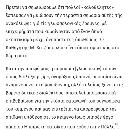
Πρέπει νά σημειώσουμε ὅτι πολλοί «καλοθελητές»
ἔσπευσαν νά μειώσουν τήν τεράστια σημασία αὐτῆς τῆς
ἀνακάλυψης γιά τίς γλωσσολογικές ἔρευνες, μέ
ἐπιχειρήματα πού κυμαίνονταν ἀπό ἕναν ἁπλό
σκεπτικισμό μέχρι ἀνυπόστατες ὑποθέσεις. Ὁ
Καθηγητής Μ. Χατζόπουλος εἶναι ἀποστομωτικός στό
θέμα αὐτό:
Κατά την άποψή μου, η παρουσία [γλωσσικών] τύπων
όπως διελέξαιμι, ἰμέ, ἀνορόξασα, δαπινά, οι οποίοι είναι
αναμενόμενοι στη μακεδονική, αλλά τελείως ξένοι στις
βορειο-δυτικές διαλέκτους, αποτελεί αποφασιστική
επιβεβαίωση για την ντόπια καταγωγή του συγγραφέα
του κειμένου και μας επιτρέπει να απορρίψουμε την
απίθανη υπόθεση ότι το κείμενο ίσως υπήρξε έργο
16
κάποιου Ηπειρώτη κατοίκου που ζούσε στην Πέλλα
.