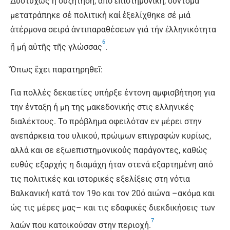
Δυστυχῶς ἡ συζήτηση, ἀπό ἐπιστημονική, σύντομα
μετατράπηκε σέ πολιτική καί ἐξελίχθηκε σέ μιά
ἀτέρμονα σειρά ἀντιπαραθέσεων γιά τήν ἑλληνικότητα
6
ἤ μή αὐτῆς τῆς γλώσσας
.
Ὅπως ἔχει παρατηρηθεῖ:
Για πολλές δεκαετίες υπήρξε έντονη αμφισβήτηση για
την ένταξη ή μη της μακεδονικής στις ελληνικές
διαλέκτους. Το πρόβλημα οφειλόταν εν μέρει στην
ανεπάρκεια του υλικού, πρώιμων επιγραφών κυρίως,
αλλά και σε εξωεπιστημονικούς παράγοντες, καθώς
ευθύς εξαρχής η διαμάχη ήταν στενά εξαρτημένη από
τις πολιτικές και ιστορικές εξελίξεις στη νότια
Bαλκανική κατά τον 19ο και τον 20ό αιώνα –ακόμα και
ώς τις μέρες μας– και τις εδαφικές διεκδικήσεις των
7
λαών που κατοικούσαν στην περιοχή.