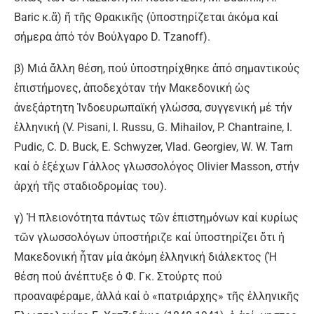
Baric κ.ἄ) ἤ τῆς Θρακικῆς (ὑποστηρίζεται ἀκόμα καί
σήμερα ἀπό τόν Βούλγαρο D. Tzanoff).
β) Μιά ἄλλη θέση, πού ὑποστηρίχθηκε ἀπό σημαντικούς
ἐπιστήμονες, ἀποδεχόταν τήν Μακεδονική ὡς
ἀνεξάρτητη Ἰνδοευρωπαϊκή γλώσσα, συγγενική μέ τήν
ἑλληνική (V. Pisani, I. Russu, G. Mihailov, P. Chantraine, I.
Pudic, C. D. Buck, E. Schwyzer, Vlad. Georgiev, W. W. Tarn
καί ὁ ἐξέχων Γάλλος γλωσσολόγος Olivier Masson, στήν
ἀρχή τῆς σταδιοδρομίας του).
γ) Ἡ πλειονότητα πάντως τῶν ἐπιστημόνων καί κυρίως
τῶν γλωσσολόγων ὑποστήριζε καί ὑποστηρίζει ὅτι ἡ
Μακεδονική ἦταν μία ἀκόμη ἑλληνική διάλεκτος (Ἡ
θέση πού ἀνέπτυξε ὁ Φ. Γκ. Στούρτς πού
προαναφέραμε, ἀλλά καί ὁ «πατριάρχης» τῆς ἑλληνικῆς