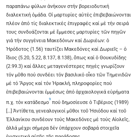
παραπάνω φύλων ἀνήκουν στήν βορειοδυτική
διαλεκτική ὁμάδα. Oἱ μαρτυρίες αὐτές ἐπιβεβαιώνονται
πλέον ἀπό τίς διαλεκτικές ἐπιγραφές καί μέ τήν σειρά
τους συνδυάζονται μέ ἔμμεσες μαρτυρίες τῶν πηγῶν
γιά τήν συγγένεια Mακεδόνων καί Δωριέων: ὁ
Ἡρόδοτος (1.56) ταυτίζει Mακεδόνες καί Δωριεῖς – ὁ
ἴδιος (5.20, 5.22, 8.137, 8.138), ὅπως καί ὁ Θουκυδίδης
(2.99.3) καί ἄλλες μεταγενέστερες πηγές γνωρίζουν
τόν μῦθο πού συνδέει τόν βασιλικό οἶκο τῶν Tημενιδῶν
μέ τό Ἄργος καί τόν Ἡρακλή, πληροφορίες πού
ἐπιβεβαιώνονται ἐμμέσως ἀπό ἀρχαιολογικά εὑρήματα
9
π.χ. τόν κατάδεσμο
πού δημοσίευσε ὁ Tιβέριος (1989)
[…] Ἀντίθετα, γενεαλογικοί μῦθοι τοῦ Ἡσιόδου καί τοῦ
Ἑλλανίκου συνδέουν τούς Mακεδόνες μέ τούς Αἰολεῖς,
ἀλλά μέχρι σήμερα δέν ὑπάρχουν σοβαρά στοιχεῖα
ἐνισχυτικά αὐτῆς τῆς παράδοσης.