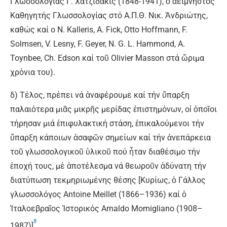
Γλωσσολογίας Γ. Χατζιδάκις (1848-1941), ὁ ἀείμνηστος
Καθηγητής Γλωσσολογίας στό Α.Π.Θ. Νικ. Ἀνδριώτης,
καθώς καί ο N. Kalleris, A. Fick, Otto Hoffmann, F.
Solmsen, V. Lesny, F. Geyer, N. G. L. Hammond, A.
Toynbee, Ch. Edson καί τοῦ Olivier Masson στά ὤριμα
χρόνια του).
δ) Τέλος, πρέπει νά ἀναφέρουμε καί τήν ὕπαρξη
παλαιότερα μιᾶς μικρῆς μερίδας ἐπιστημόνων, οἱ ὁποῖοι
τήρησαν μιά ἐπιφυλακτική στάση, ἐπικαλούμενοι τήν
ὕπαρξη κάποιων ἀσαφῶν σημείων καί τήν ἀνεπάρκεια
τοῦ γλωσσολογικοῦ ὑλικοῦ πού ἦταν διαθέσιμο τήν
ἐποχή τους, μέ ἀποτέλεσμα νά θεωροῦν ἀδύνατη τήν
διατύπωση τεκμηριωμένης θέσης [Κυρίως, ὁ Γάλλος
γλωσσολόγος Antoine Meillet (1866–1936) καί ὁ
Ἰταλοεβραῖος Ἱστορικός Arnaldo Momigliano (1908–
8
1987)]
.