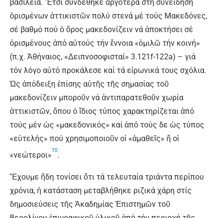
βασίλεια. Ἔτσι συνδέθηκε ἀργότερα στή συνείδηση
ὁρισμένων ἀττικιστῶν πολύ στενά μέ τούς Mακεδόνες,
σέ βαθμό πού ὁ ὅρος μακεδονίζειν νά ἀποκτήσει σέ
ὁρισμένους ἀπό αὐτούς τήν ἔννοια «ὁμιλῶ τήν κοινή»
(π.χ. Ἀθήναιος, «Δειπνοσοφισταί» 3.121f-122a) – γιά
τόν λόγο αὐτό προκάλεσε καί τά εἰρωνικά τους σχόλια.
Ὡς ἀπόδειξη ἐπίσης αὐτῆς τῆς σημασίας τοῦ
μακεδονίζειν μποροῦν νά ἀντιπαρατεθοῦν χωρία
ἀττικιστῶν, ὅπου ὁ ἴδιος τύπος χαρακτηρίζεται ἀπό
τούς μέν ὡς «μακεδονικός» καί ἀπό τούς δε ὡς τύπος
«εὐτελής» πού χρησιμοποιοῦν οἱ «ἀμαθεῖς» ἤ οἱ
10
«νεώτεροι»
.
Ἔχουμε ἤδη τονίσει ὅτι τά τελευταία τριάντα περίπου
χρόνια, ἡ κατάσταση μεταβλήθηκε ριζικά χάρη στίς
δημοσιεύσεις τῆς Ἀκαδημίας Ἐπιστημῶν τοῦ
Βερολίνου ἐπιγραφικοῦ ὑλικοῦ ἀπό τήν περιοχή τῆς