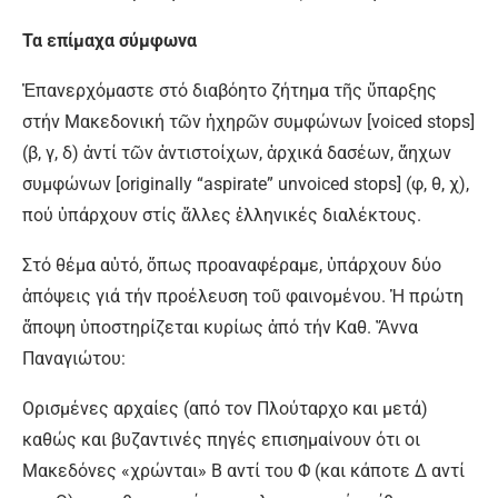
Τα επίμαχα σύμφωνα
Ἐπανερχόμαστε στό διαβόητο ζήτημα τῆς ὕπαρξης
στήν Μακεδονική τῶν ἠχηρῶν συμφώνων [voiced stops]
(β, γ, δ) ἀντί τῶν ἀντιστοίχων, ἀρχικά δασέων, ἄηχων
συμφώνων [originally “aspirate” unvoiced stops] (φ, θ, χ),
πού ὑπάρχουν στίς ἄλλες ἑλληνικές διαλέκτους.
Στό θέμα αὐτό, ὅπως προαναφέραμε, ὑπάρχουν δύο
ἀπόψεις γιά τήν προέλευση τοῦ φαινομένου. Ἡ πρώτη
ἄποψη ὑποστηρίζεται κυρίως ἀπό τήν Καθ. Ἄννα
Παναγιώτου:
Oρισμένες αρχαίες (από τον Πλούταρχο και μετά)
καθώς και βυζαντινές πηγές επισημαίνουν ότι οι
Mακεδόνες «χρώνται» B αντί του Φ (και κάποτε Δ αντί