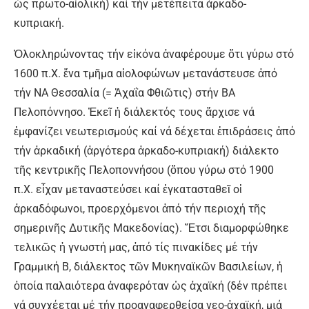
ὡς πρωτο-αἰολική) καί τήν μετέπειτα ἀρκαδο-
κυπριακή.
Ὁλοκληρώνοντας τήν εἰκόνα ἀναφέρουμε ὅτι γύρω στό
1600 π.Χ. ἕνα τμῆμα αἰολοφώνων μετανάστευσε ἀπό
τήν ΝΑ Θεσσαλία (= Ἀχαΐα Φθιῶτις) στήν ΒΑ
Πελοπόννησο. Ἐκεῖ ἡ διάλεκτός τους ἄρχισε νά
ἐμφανίζει νεωτερισμούς καί νά δέχεται ἐπιδράσεις ἀπό
τήν ἀρκαδική (ἀργότερα ἀρκαδο-κυπριακή) διάλεκτο
τῆς κεντρικῆς Πελοποννήσου (ὅπου γύρω στό 1900
π.Χ. εἶχαν μεταναστεύσει καί ἐγκατασταθεῖ οἱ
ἀρκαδόφωνοι, προερχόμενοι ἀπό τήν περιοχή τῆς
σημερινῆς Δυτικῆς Μακεδονίας). Ἔτσι διαμορφώθηκε
τελικῶς ἡ γνωστή μας, ἀπό τίς πινακίδες μέ τήν
Γραμμική Β, διάλεκτος τῶν Μυκηναϊκῶν Βασιλείων, ἡ
ὁποία παλαιότερα ἀναφερόταν ὡς ἀχαϊκή (δέν πρέπει
νά συγχέεται μέ τήν προαναφερθείσα νεο-ἀχαϊκή, μιά