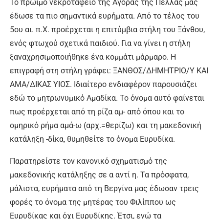
Το πρώιμο νεκροταφείο της Αγοράς της Πέλλας μας
έδωσε τα πιο σημαντικά ευρήματα. Από το τέλος του
5ου αι. π.Χ. προέρχεται η επιτύμβια στήλη του Ξάνθου,
ενός φτωχού σχετικά παιδιού. Για να γίνει η στήλη
ξαναχρησιμοποιήθηκε ένα κομμάτι μάρμαρο. Η
επιγραφή στη στήλη γράφει: ΞΑΝΘΟΣ/ΔΗΜΗΤΡΙΟ/Υ ΚΑΙ
ΑΜΑ/ΔΙΚΑΣ ΥΙΟΣ. Ιδιαίτερο ενδιαφέρον παρουσιάζει
εδώ το μητρωνυμικό Αμαδίκα. Το όνομα αυτό φαίνεται
πως προέρχεται από τη ρίζα αμ- από όπου και το
ομηρικό ρήμα αμά-ω (αρχ.=θερίζω) και τη μακεδονική
κατάληξη -δίκα, θυμηθείτε το όνομα Ευρυδίκα.
Παρατηρείστε τον κανονικό σχηματισμό της
μακεδονικής κατάληξης σε α αντί η. Τα πρόσφατα,
μάλιστα, ευρήματα από τη Βεργίνα μας έδωσαν τρεις
φορές το όνομα της μητέρας του Φιλίππου ως
Ευρυδίκας και όχι Ευρυδίκης. Έτσι, ενώ τα