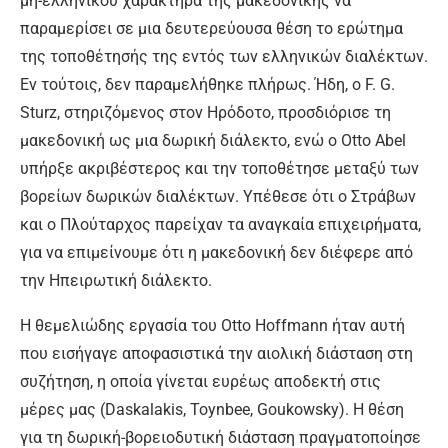
μη-ελληνικού χαρακτήρα της μακεδονικής να
παραμερίσει σε μια δευτερεύουσα θέση το ερώτημα
της τοποθέτησής της εντός των ελληνικών διαλέκτων.
Εν τούτοις, δεν παραμελήθηκε πλήρως. Ήδη, ο F. G.
Sturz, στηριζόμενος στον Ηρόδοτο, προσδιόρισε τη
μακεδονική ως μια δωρική διάλεκτο, ενώ ο Otto Abel
υπήρξε ακριβέστερος και την τοποθέτησε μεταξύ των
βορείων δωρικών διαλέκτων. Υπέθεσε ότι ο Στράβων
και ο Πλούταρχος παρείχαν τα αναγκαία επιχειρήματα,
για να επιμείνουμε ότι η μακεδονική δεν διέφερε από
την Ηπειρωτική διάλεκτο.
Η θεμελιώδης εργασία του Otto Hoffmann ήταν αυτή
που εισήγαγε αποφασιστικά την αιολική διάσταση στη
συζήτηση, η οποία γίνεται ευρέως αποδεκτή στις
μέρες μας (Daskalakis, Toynbee, Goukowsky). Η θέση
για τη δωρική-βορειοδυτική διάσταση πραγματοποίησε