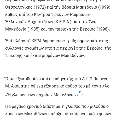
Θεσσαλονίκης (1972) καί τήν Βόρεια Μακεδονία (1999),
καθώς καί τοῦ Κέντρου Ἐρευνῶν Ρωμαϊκῶν-
Ἑλληνικῶν Ἀρχαιοτήτων (Κ.Ε.Ρ.Α.) ἀπό τήν Ἄνω
Μακεδονία (1985) καί τήν περιοχή τῆς Βεροίας (1998).
Ἐπί πλέον τό ΚΕΡΑ δημοσίευσε τρεῖς σημαντικότατες
συλλογές ὀνομάτων ἀπό τίς περιοχές τῆς Βεροίας, τῆς
Ἑδέσσης καί ἐκπατρισμένων Μακεδόνων.
Ὅπως ξεκαθαρίζει καί ὁ καθηγητής τοῦ Α.Π.Θ. Ἰωάννης
Μ. Ακαμάτης σέ ἕνα ἐξαιρετικό ἄρθρο του μέ τόν τίτλο
11
«Ἡ γλώσσα των αρχαίων Μακεδόνων»
:
Για μεγάλο χρονικό διάστημα, η γλώσσα που μιλούσε ο
λαός των Μακεδόνων υπήρξε αντικείμενο συζητήσεων