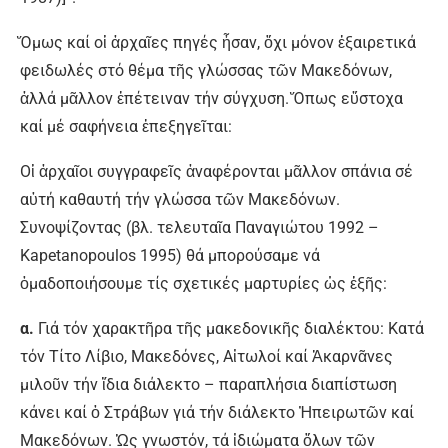
Ὅμως καί οἱ ἀρχαῖες πηγές ἦσαν, ὄχι μόνον ἐξαιρετικά
φειδωλές στό θέμα τῆς γλώσσας τῶν Μακεδόνων,
ἀλλά μᾶλλον ἐπέτειναν τήν σύγχυση. Ὅπως εὔστοχα
καί μέ σαφήνεια ἐπεξηγεῖται:
Oἱ ἀρχαῖοι συγγραφεῖς ἀναφέρονται μᾶλλον σπάνια σέ
αὐτή καθαυτή τήν γλώσσα τῶν Mακεδόνων.
Συνοψίζοντας (βλ. τελευταῖα Παναγιώτου 1992 –
Kapetanopoulos 1995) θά μπορούσαμε νά
ὁμαδοποιήσουμε τίς σχετικές μαρτυρίες ὡς ἑξῆς:
α.
Γιά τόν χαρακτῆρα τῆς μακεδονικῆς διαλέκτου: Kατά
τόν Τίτο Λίβιο, Mακεδόνες, Aἰτωλοί καί Ἀκαρνᾶνες
μιλοῦν τήν ἴδια διάλεκτο – παραπλήσια διαπίστωση
κάνει καί ὁ Στράβων γιά τήν διάλεκτο Ἠπειρωτῶν καί
Mακεδόνων. Ὡς γνωστόν, τά ἰδιώματα ὅλων τῶν