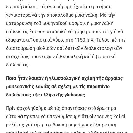
δωρική διάλεκτο), ἐνῶ σήμερα ἔχει ἐπικρατήσει
γενικότερα νά τήν ἀποκαλοῦμε μυκηναϊκή. Μέ τήν
κατάρρευση τοῦ μυκηναϊκοῦ κόσμου, ἡ μυκηναϊκή
διάλεκτος ἔπαυσε σταδιακά νά χρησιμοποιεῖται γιά νά
ἐξαφανιστεῖ ὁριστικά γύρω στό 1150 π.Χ. Τέλος, μέ τήν
διασταύρωση αἰολικῶν καί δυτικῶν διαλεκτολογικῶν
στοιχείων, προέκυψαν ἡ θεσσαλική καί ἡ βοιωτική
διάλεκτος.
Ποιά ἦταν λοιπόν ἡ γλωσσολογική σχέση τῆς ἀρχαίας
μακεδονικῆς λαλιᾶς σέ σχέση μέ τίς παραπάνω
διαλέκτους τῆς ἑλληνικῆς γλώσσας;
Πρίν ἀσχοληθοῦμε μέ τίς ἀπαντήσεις στό ἐρώτημα
αὐτό θά πρέπει νά ὑπενθυμίσουμε ὅτι οἱ ἔρευνες καί οἱ
μελέτες γιά τήν μακεδονική σημείωσαν ἐξαιρετική