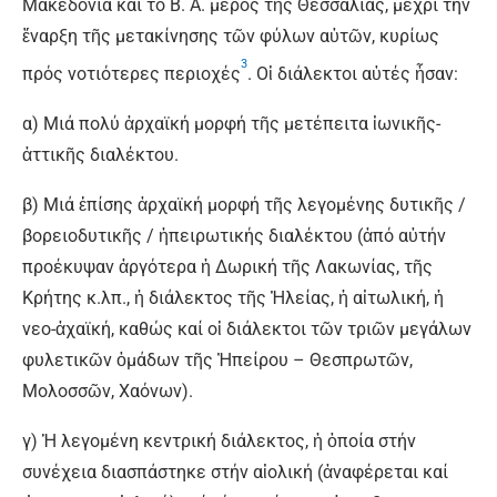
Μακεδονία καί τό Β. Α. μέρος τῆς Θεσσαλίας, μέχρι τήν
ἔναρξη τῆς μετακίνησης τῶν φύλων αὐτῶν, κυρίως
3
πρός νοτιότερες περιοχές
. Οἱ διάλεκτοι αὐτές ἦσαν:
α) Μιά πολύ ἀρχαϊκή μορφή τῆς μετέπειτα ἰωνικῆς-
ἀττικῆς διαλέκτου.
β) Μιά ἐπίσης ἀρχαϊκή μορφή τῆς λεγομένης δυτικῆς /
βορειοδυτικῆς / ἠπειρωτικής διαλέκτου (ἀπό αὐτήν
προέκυψαν ἀργότερα ἡ Δωρική τῆς Λακωνίας, τῆς
Κρήτης κ.λπ., ἡ διάλεκτος τῆς Ἠλείας, ἡ αἰτωλική, ἡ
νεο-ἀχαϊκή, καθώς καί οἱ διάλεκτοι τῶν τριῶν μεγάλων
φυλετικῶν ὁμάδων τῆς Ἠπείρου – Θεσπρωτῶν,
Μολοσσῶν, Χαόνων).
γ) Ἡ λεγομένη κεντρική διάλεκτος, ἡ ὁποία στήν
συνέχεια διασπάστηκε στήν αἰολική (ἀναφέρεται καί