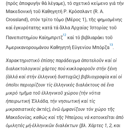
(πρός ἀποφυγήν θά λέγαμε), τό σχετικό κείμενο γιά τήν
Μακεδονική τοῦ Καθηγητή Ρ. Κρόσσλαντ (R. A.
Crossland), στόν τρίτο τόμο (Μέρος 1), τῆς φημισμένης
καί ἐγκυρότατης κατά τά ἄλλα
Ἀρχαίας Ἱστορίας
τοῦ
12
Πανεπιστημίου Καίημπριτζ
καί τό βιβλιαράκι τοῦ
13
Ἀμερικανορουμάνου Καθηγητή Εὐγενίου Μπόρζα
.
Χαρακτηριστικό ἐπίσης παράδειγμα ἀποτελοῦν καί οἱ
διαλεκτολογικοί χάρτες πού κυκλοφοροῦν στήν ξένη
(ἀλλά καί στήν ἑλληνική δυστυχῶς) βιβλιογραφία καί οἱ
ὁποῖοι περιορίζουν τίς ἑλληνικές διαλέκτους σέ ἕνα
μικρό τμῆμα τοῦ ἑλληνικοῦ χώρου (τήν νότια
ἡπειρωτική Ἑλλάδα, τήν νησιωτική καί τίς
μικρασιατικές ἀκτές), ἐνῶ ἐμφανίζουν τόν χώρο τῆς
Μακεδονίας, καθώς καί τῆς Ἠπείρου, νά κατοικεῖται ἀπό
ὁμιλητές μή-ἑλληνικῶν διαλέκτων (βλ. Χάρτες 1, 2, και