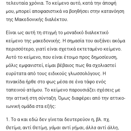
τελευταία χρόνια. Το κείμενο αυτό, κατά την άποψή
μου, μπορεί αποφασιστικά να βοηθήσει στην κατανόηση
της Μακεδονικής διαλέκτου.
Είναι ως αυτή τη στιγμή το μοναδικό διαλεκτικό
κείμενο της μακεδονικής. Η σημασία του αυξάνει ακόμα
περισσότερο, γιατί είναι σχετικά εκτεταμένο κείμενο.
Αυτό το κείμενο, που είναι έτοιμο προς δημοσίευση,
μόλις εμφανιστεί, είμαι βέβαιος πως θα σχολιαστεί
ευρύτατα από τους ειδικούς γλωσσολόγους. Η
πινακίδα ήρθε στο φως μέσα σε ένα τάφο ενός
ταπεινού ατόμου. Το κείμενο παρουσιάζει σχέσεις με
την αττική στη σύνταξη. Όμως διαφέρει από την αττικο-
ιωνική ομάδα στα εξής:
1. Το α και εδώ δεν γίνεται δευτερεύον η, βλ. πχ.
Θετίμα
, αντί
Θετίμη
,
γάμαι
αντί
γήμαι
,
άλλα
αντί
άλλη
,