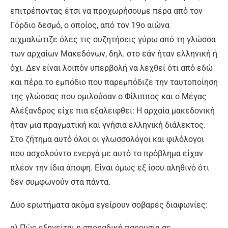
επιτρέποντας έτσι να προχωρήσουμε πέρα από τον
Γόρδιο δεσμό, ο οποίος, από τον 19ο αιώνα
αιχμαλώτιζε όλες τις συζητήσεις γύρω από τη γλώσσα
των αρχαίων Μακεδόνων, δηλ. στο εάν ήταν ελληνική ή
όχι. Δεν είναι λοιπόν υπερβολή να λεχθεί ότι από εδώ
και πέρα το εμπόδιο που παρεμπόδιζε την ταυτοποίηση
της γλώσσας που ομιλούσαν ο Φίλιππος και ο Μέγας
Αλέξανδρος είχε πια εξαλειφθεί: Η αρχαία μακεδονική
ήταν μια πραγματική και γνήσια ελληνική διάλεκτος.
Στο ζήτημα αυτό όλοι οι γλωσσολόγοι και φιλόλογοι
που ασχολούντο ενεργά με αυτό το πρόβλημα είχαν
πλέον την ίδια άποψη. Είναι όμως εξ ίσου αληθινό ότι
δεν συμφωνούν στα πάντα.
Δύο ερωτήματα ακόμα εγείρουν σοβαρές διαφωνίες:
α) Πώς εξηγείται η σποραδική παρουσία σε