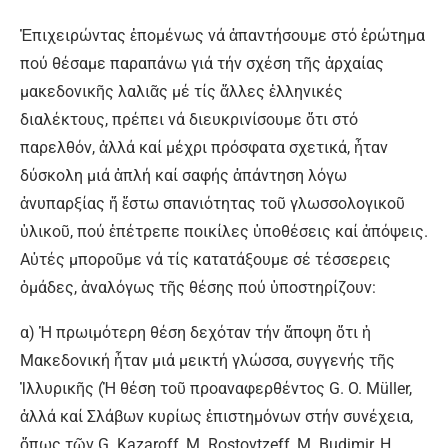
Ἐπιχειρώντας ἑπομένως νά ἀπαντήσουμε στό ἐρώτημα
πού θέσαμε παραπάνω γιά τήν σχέση τῆς ἀρχαίας
μακεδονικῆς λαλιᾶς μέ τίς ἄλλες ἑλληνικές
διαλέκτους, πρέπει νά διευκρινίσουμε ὅτι στό
παρελθόν, ἀλλά καί μέχρι πρόσφατα σχετικά, ἦταν
δύσκολη μιά ἁπλή καί σαφής ἀπάντηση λόγω
ἀνυπαρξίας ἤ ἔστω σπανιότητας τοῦ γλωσσολογικοῦ
ὑλικοῦ, πού ἐπέτρεπε ποικίλες ὑποθέσεις καί ἀπόψεις.
Αὐτές μποροῦμε νά τίς κατατάξουμε σέ τέσσερεις
ὁμάδες, ἀναλόγως τῆς θέσης πού ὑποστηρίζουν:
α) Ἡ πρωιμότερη θέση δεχόταν τήν ἄποψη ὅτι ἡ
Μακεδονική ἦταν μιά μεικτή γλώσσα, συγγενής τῆς
Ἰλλυρικῆς (Ἡ θέση τοῦ προαναφερθέντος G. O. Müller,
ἀλλά καί Σλάβων κυρίως ἐπιστημόνων στήν συνέχεια,
ὅπως τῶν G. Kazaroff, M. Rostovtzeff, M. Budimir, H.