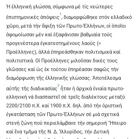
Ἡ ἑλληνική γλώσσα, σύμφωνα μέ τίς νεώτερες
1
ἐπιστημονικές ἀπόψεις
, διαμορφώθηκε στόν ελλαδικό
χῶρο, μετά τήν ἄφιξη τῶν Πρωτο-Ἑλλήνων, οἱ ὁποῖοι
ἀφομοίωσαν μέν καί ἐξαφάνισαν βαθμιαία τούς
προγενέστερα ἐγκατεστημένους λαούς (=
Προέλληνες), ἀλλά ἐπηρεάσθηκαν πολιτισμικά καί
πολιτιστικά. Οἱ Προέλληνες μιλοῦσαν δικές τους
γλῶσσες καί ὡς ἐκ τούτου ἐπηρέασαν σαφῶς τήν
διαμόρφωση τῆς ἑλληνικῆς γλώσσας. Ἀποτέλεσμα
2
αὐτῆς τῆς διαδικασίας
ἦταν ἡ ἀρχικά ἑνιαία πρωτο-
ελληνική νά διασπαστεῖ σέ τρεῖς διαλέκτους μεταξύ
2200/2100 π.Χ. καί 1900 π.Χ. δηλ. ἀπό τήν ὁριστική
ἐγκατάσταση τῶν Πρωτο-Ἑλλήνων σέ μιά σχετικά
στενή ζώνη πού περιελάμβανε τήν σημερινή Ἤπειρο
καί ἕνα τμῆμα τῆς Ν. Δ. Ἰλλυρίδος, τήν Δυτική