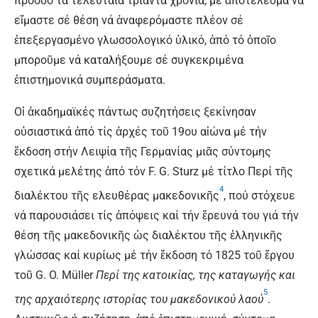
πρόοδο τά τελευταία τριάντα χρόνια, μέ ἀποτέλεσμα νά
εἴμαστε σέ θέση νά ἀναφερόμαστε πλέον σέ
ἐπεξεργασμένο γλωσσολογικό ὑλικό, ἀπό τό ὁποῖο
μποροῦμε νά καταλήξουμε σέ συγκεκριμένα
ἐπιστημονικά συμπεράσματα.
Οἱ ἀκαδημαϊκές πάντως συζητήσεις ξεκίνησαν
οὐσιαστικά ἀπό τίς ἀρχές τοῦ 19ου αἰώνα μέ τήν
ἔκδοση στήν Λειψία τῆς Γερμανίας μιᾶς σύντομης
σχετικά μελέτης ἀπό τόν F. G. Sturz μέ τίτλο Περί τῆς
4
διαλέκτου τῆς ελευθέρας μακεδονικῆς
, πού στόχευε
νά παρουσιάσει τίς ἀπόψεις καί τήν ἔρευνά του γιά τήν
θέση τῆς μακεδονικῆς ὡς διαλέκτου τῆς ἑλληνικῆς
γλώσσας καί κυρίως μέ τήν ἔκδοση τό 1825 τοῦ ἔργου
τοῦ G. O. Müller
Περί της κατοικίας, της καταγωγής και
5
της αρχαιότερης ιστορίας του μακεδονικού λαού
.