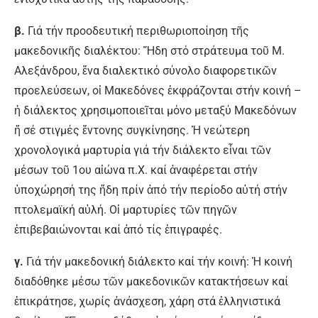
β.
Γιά τήν προοδευτική περιθωριοποίηση τῆς
μακεδονικῆς διαλέκτου: Ἤδη στό στράτευμα τοῦ M.
Aλεξάνδρου, ἕνα διαλεκτικό σύνολο διαφορετικῶν
προελεύσεων, οἱ Mακεδόνες ἐκφράζονται στήν κοινή –
ἡ διάλεκτος χρησιμοποιεῖται μόνο μεταξύ Mακεδόνων
ἤ σέ στιγμές ἔντονης συγκίνησης. Ἡ νεώτερη
χρονολογικά μαρτυρία γιά τήν διάλεκτο εἶναι τῶν
μέσων τοῦ 1ου αἰώνα π.X. καί ἀναφέρεται στήν
ὑποχώρησή της ἤδη πρίν ἀπό τήν περίοδο αὐτή στήν
πτολεμαϊκή αὐλή. Oἱ μαρτυρίες τῶν πηγῶν
ἐπιβεβαιώνονται καί ἀπό τίς ἐπιγραφές.
γ.
Γιά τήν μακεδονική διάλεκτο καί τήν κοινή: Ἡ κοινή
διαδόθηκε μέσω τῶν μακεδονικῶν κατακτήσεων καί
ἐπικράτησε, χωρίς ἀνάσχεση, χάρη στά ἑλληνιστικά