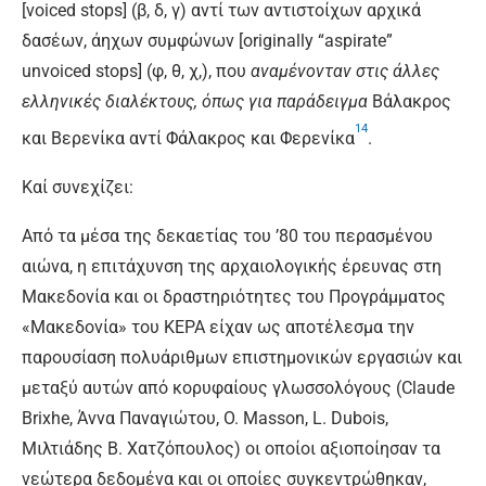
[voiced stops] (β, δ, γ) αντί των αντιστοίχων αρχικά
δασέων, άηχων συμφώνων [originally “aspirate”
unvoiced stops] (φ, θ, χ,), που
αναμένονταν στις άλλες
ελληνικές διαλέκτους, όπως για παράδειγμα
Βάλακρος
14
και Βερενίκα αντί Φάλακρος και Φερενίκα
.
Καί συνεχίζει:
Από τα μέσα της δεκαετίας του ’80 του περασμένου
αιώνα, η επιτάχυνση της αρχαιολογικής έρευνας στη
Μακεδονία και οι δραστηριότητες του Προγράμματος
«Μακεδονία» του ΚΕΡΑ είχαν ως αποτέλεσμα την
παρουσίαση πολυάριθμων επιστημονικών εργασιών και
μεταξύ αυτών από κορυφαίους γλωσσολόγους (Claude
Brixhe, Άννα Παναγιώτου, O. Masson, L. Dubois,
Μιλτιάδης Β. Χατζόπουλος) οι οποίοι αξιοποίησαν τα
νεώτερα δεδομένα και οι οποίες συγκεντρώθηκαν,