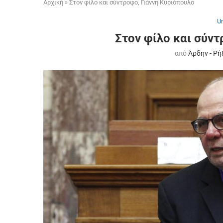
Αρχική
»
Στον φίλο και σύντροφο, Γιάννη Κυριόπουλο
U
Στον φίλο και σύντ
από
Άρδην - Ρή