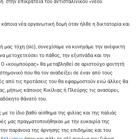
δη στην επικράτεια του αντισταλινικού «νέου
 κάποια νέα οργανωτική δομή όταν ήλθε η δικτατορία και
ή μας τύχη (sic), συνεχίσαμε να κυνηγάμε την ανέφικτη
 να μετοχετεύσει το πάθος, την εξυπνάδα και την
ή. Ο «κουμπούρας» θα μεταβληθεί σε αριστούχο φοιτητή
στημονικό που θα τον αναδείξει σε έναν από τους
ές από τις προτάσεις του θα εφαρμοστούν ενώ άλλες θα
ς, μήπως κάποιος Κικίλιας ή Πλεύρης τις ανασύρει,
 αδόκητο θάνατό του.
με το ίδιο βαθύ αίσθημα της φιλίας και της παλιάς
φές μας πραγματοποιήθηκαν με την ευκαιρία της
την παράνοια της άρνησης της επιδημίας και του
κδηλώσεις
όπου και πάλι το οξύ πνεύμα του Γιάννη