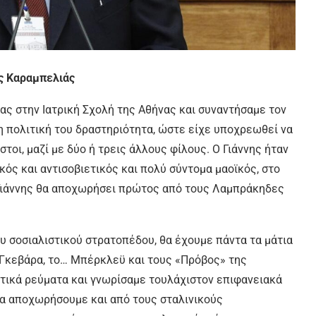
ς Καραμπελιάς
ας στην Ιατρική Σχολή της Αθήνας και συναντήσαμε τον
η πολιτική του δραστηριότητα, ώστε είχε υποχρεωθεί να
τοι, μαζί με δύο ή τρεις άλλους φίλους. Ο Γιάννης ήταν
ός και αντισοβιετικός και πολύ σύντομα μαοϊκός, στο
Ο Γιάννης θα αποχωρήσει πρώτος από τους Λαμπράκηδες
υ σοσιαλιστικού στρατοπέδου, θα έχουμε πάντα τα μάτια
ε Γκεβάρα, το… Μπέρκλεϋ και τους «Πρόβος» της
τικά ρεύματα και γνωρίσαμε τουλάχιστον επιφανειακά
 θα αποχωρήσουμε και από τους σταλινικούς