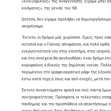
«κινεζόφιλους» της Αναγέννησης. Είχαμε μπει ή
κινήματος», της γενιάς του ’68.
Ωστόσο, δεν είχαμε προλάβει να δημιουργήσουμε
σκορπίσαμε.
Έκτοτε, οι δρόμοι μας χωρίσανε. Εμείς, προς κακ
ουτοπία και ο Γιάννης αποφάσισε, και πολύ ορθά,
ενεργητικότητά του στην επιστήμη, στην ιατρικ
και στη συνέχεια θα ακολουθήσει έναν δρόμο επι
κορυφαίους ειδικούς της δημόσιας υγείας. Πολλ
περιμένουν στο γραφειοκρατικό ράφι της εξουσία
έστω κατά τύχη ή ίσως και από ενοχές, μετά τον
Έκτοτε συναντιόμαστε αραιά και πού, πάντα όμως 
συντροφικότητας. Πρόσφατα, οι τελευταίες επα
πανδημίας και την προσπάθεια να απαντήσουμε σ
αντιεμβολιασμού. Έτσι, βρεθήκαμε μαζί σε δύο
ε