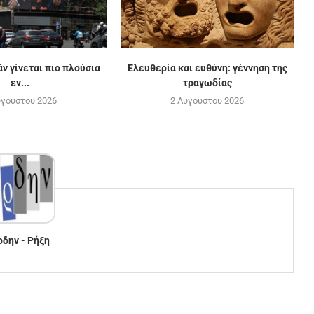
άν γίνεται πιο πλούσια
Ε­λευ­θε­ρί­α και ευ­θύ­νη: γέν­νη­ση της
εν...
τρα­γω­δί­ας
υγούστου 2026
2 Αυγούστου 2026
ρδην - Ρήξη