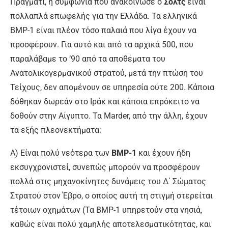
Πράγματι, η συμφωνία που ανακοίνωσε ο
Σολτς
είναι
πολλαπλά επωφελής για την Ελλάδα. Τα ελληνικά
BMP-1 είναι πλέον τόσο παλαιά που λίγα έχουν να
προσφέρουν. Για αυτό και από τα αρχικά 500, που
παραλάβαμε το ’90 από τα αποθέματα του
Ανατολικογερμανικού στρατού, μετά την πτώση του
Τείχους, δεν απομένουν σε υπηρεσία ούτε 200. Κάποια
δόθηκαν δωρεάν στο Ιράκ και κάποια επρόκειτο να
δοθούν στην Αίγυπτο. Τα Marder, από την άλλη, έχουν
τα εξής πλεονεκτήματα:
Α) Είναι πολύ νεότερα των
BMP-1
και έχουν ήδη
εκσυγχρονιστεί, συνεπώς μπορούν να προσφέρουν
πολλά στις μηχανοκίνητες δυνάμεις του Δ΄ Σώματος
Στρατού στον Έβρο, ο οποίος αυτή τη στιγμή στερείται
τέτοιων οχημάτων (Τα BMP-1 υπηρετούν στα νησιά,
καθώς είναι πολύ χαμηλής αποτελεσματικότητας, και