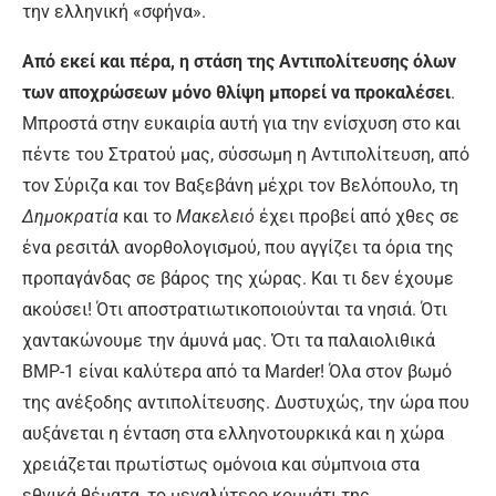
την ελληνική «σφήνα».
Από εκεί και πέρα, η στάση της Αντιπολίτευσης όλων
των αποχρώσεων μόνο θλίψη μπορεί να προκαλέσει
.
Μπροστά στην ευκαιρία αυτή για την ενίσχυση στο και
πέντε του Στρατού μας, σύσσωμη η Αντιπολίτευση, από
τον Σύριζα και τον Βαξεβάνη μέχρι τον Βελόπουλο, τη
Δημοκρατία
και το
Μακελειό
έχει προβεί από χθες σε
ένα ρεσιτάλ ανορθολογισμού, που αγγίζει τα όρια της
προπαγάνδας σε βάρος της χώρας. Και τι δεν έχουμε
ακούσει! Ότι αποστρατιωτικοποιούνται τα νησιά. Ότι
χαντακώνουμε την άμυνά μας. Ὀτι τα παλαιολιθικά
BMP-1 είναι καλύτερα από τα Marder! Όλα στον βωμό
της ανέξοδης αντιπολίτευσης. Δυστυχώς, την ώρα που
αυξάνεται η ένταση στα ελληνοτουρκικά και η χώρα
χρειάζεται πρωτίστως ομόνοια και σύμπνοια στα
εθνικά θέματα, το μεγαλύτερο κομμάτι της