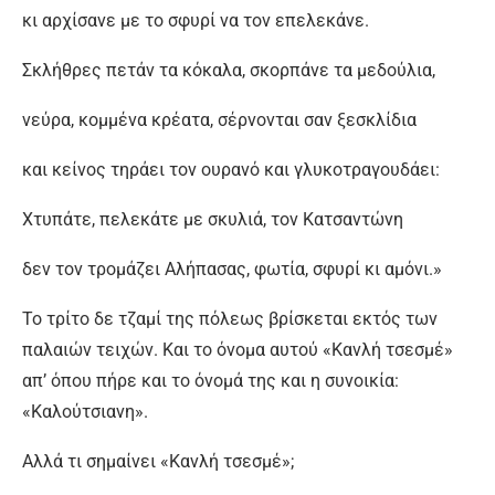
κι αρχίσανε με το σφυρί να τον επελεκάνε.
Σκλήθρες πετάν τα κόκαλα, σκορπάνε τα μεδούλια,
νεύρα, κομμένα κρέατα, σέρνονται σαν ξεσκλίδια
και κείνος τηράει τον ουρανό και γλυκοτραγουδάει:
Χτυπάτε, πελεκάτε με σκυλιά, τον Κατσαντώνη
δεν τον τρομάζει Αλήπασας, φωτία, σφυρί κι αμόνι.»
Το τρίτο δε τζαμί της πόλεως βρίσκεται εκτός των
παλαιών τειχών. Και το όνομα αυτού «Κανλή τσεσμέ»
απ’ όπου πήρε και το όνομά της και η συνοικία:
«Καλούτσιανη».
Αλλά τι σημαίνει «Κανλή τσεσμέ»;