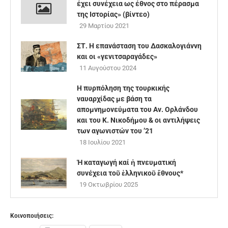
έχει συνέχεια ως έθνος στο πέρασμα
της Ιστορίας» (βίντεο)
29 Μαρτίου 2021
ΣΤ. Η επανάσταση του Δασκαλογιάννη
και οι «γενιτσαραγάδες»
11 Αυγούστου 2024
Η πυρπόληση της τουρκικής
ναυαρχίδας με βάση τα
απομνημονεύματα του Αν. Ορλάνδου
και του Κ. Νικοδήμου & οι αντιλήψεις
των αγωνιστών του ’21
18 Ιουλίου 2021
Ἡ καταγωγή καί ἡ πνευματική
συνέχεια τοῦ ἑλληνικοῦ ἔθνους*
19 Οκτωβρίου 2025
Κοινοποιήσεις: