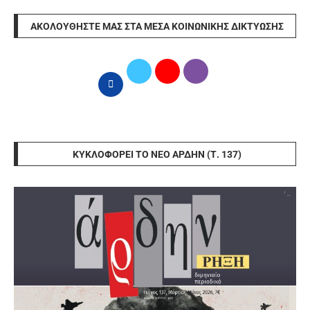
ΑΚΟΛΟΥΘΉΣΤΕ ΜΑΣ ΣΤΑ ΜΈΣΑ ΚΟΙΝΩΝΙΚΉΣ ΔΙΚΤΎΩΣΗΣ
ΚΥΚΛΟΦΟΡΕΊ ΤΟ ΝΈΟ ΆΡΔΗΝ (Τ. 137)