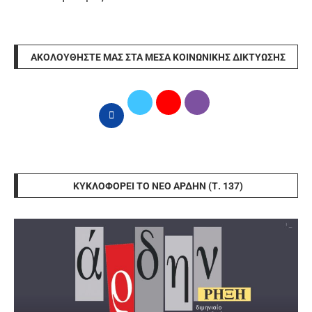
ΑΚΟΛΟΥΘΉΣΤΕ ΜΑΣ ΣΤΑ ΜΈΣΑ ΚΟΙΝΩΝΙΚΉΣ ΔΙΚΤΎΩΣΗΣ
ΚΥΚΛΟΦΟΡΕΊ ΤΟ ΝΈΟ ΆΡΔΗΝ (Τ. 137)