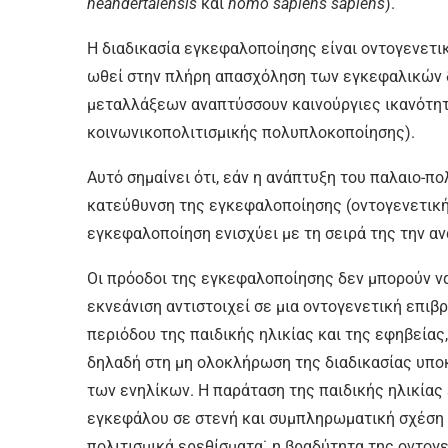
neandertalensis
και
homo sapiens sapiens
).
Η διαδικασία εγκεφαλοποίησης είναι οντογενετι
ωθεί στην πλήρη απασχόληση των εγκεφαλικών 
μεταλλάξεων αναπτύσσουν καινούργιες ικανότητε
κοινωνικοπολιτισμικής πολυπλοκοποίησης).
Αυτό σημαίνει ότι, εάν η ανάπτυξη του παλαιο-πο
κατεύθυνση της εγκεφαλοποίησης (οντογενετική
εγκεφαλοποίηση ενισχύει με τη σειρά της την α
Οι πρόοδοι της εγκεφαλοποίησης δεν μπορούν να
εκνεάνιση αντιστοιχεί σε μια οντογενετική επιβ
περιόδου της παιδικής ηλικίας και της εφηβείας
δηλαδή στη μη ολοκλήρωση της διαδικασίας υπο
των ενηλίκων. H παράταση της παιδικής ηλικίας
εγκεφάλου σε στενή και συμπληρωματική σχέση
πολιτισμικά ερεθίσματα˙ η βραδύτητα της οντογε