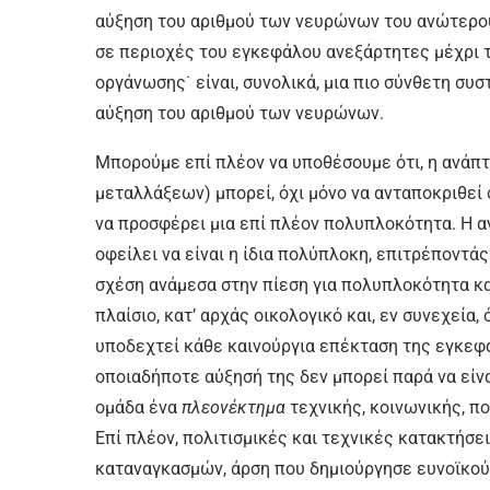
αύξηση του αριθμού των νευρώνων του ανώτερο
σε περιοχές του εγκεφάλου ανεξάρτητες μέχρι τ
οργάνωσης˙ είναι, συνολικά, μια πιο σύνθετη συ
αύξηση του αριθμού των νευρώνων.
Μπορούμε επί πλέον να υποθέσουμε ότι, η ανάπ
μεταλλάξεων) μπορεί, όχι μόνο να ανταποκριθεί
να προσφέρει μια επί πλέον πολυπλοκότητα. H α
οφείλει να είναι η ίδια πολύπλοκη, επιτρέποντάς
σχέση ανάμεσα στην πίεση για πολυπλοκότητα και
πλαίσιο, κατ’ αρχάς οικολογικό και, εν συνεχεία,
υποδεχτεί κάθε καινούργια επέκταση της εγκεφα
οποιαδήποτε αύξησή της δεν μπορεί παρά να είν
ομάδα ένα
πλεονέκτημα
τεχνικής, κοινωνικής, π
Επί πλέον, πολιτισμικές και τεχνικές κατακτήσ
καταναγκασμών, άρση που δημιούργησε ευνοϊκούς