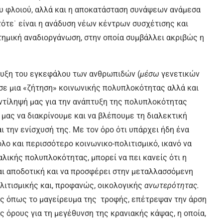
υ φλοιού, αλλά και η αποκατάσταση συνάψεων ανάμεσα
ότε˙ είναι η ανάδυση νέων κέντρων συσχέτισης και
στημική αναδιοργάνωση, στην οποία συμβάλλει ακριβώς η
τυξη του εγκεφάλου των ανθρωπιδών (
μέσω
γενετικών
 σε μια «ζήτηση» κοινωνικής πολυπλοκότητας αλλά και
ντίληψή μας για την ανάπτυξη της πολυπλοκότητας
 μας να διακρίνουμε και να βλέπουμε τη διαλεκτική
 την ενίσχυσή της. Με τον όρο ότι υπάρχει ήδη ένα
 όλο και περισσότερο κοινωνικο-πολιτισμικό, ικανό να
λικής πολυπλοκότητας, μπορεί να πει κανείς ότι η
αι αποδοτική και να προσφέρει στην μεταλλασσόμενη
ολιτισμικής και, προφανώς, οικολογικής
ανωτερότητας.
εις όπως το μαγείρευμα της τροφής, επέτρεψαν την άρση
 όρους για τη μεγέθυνση της κρανιακής κάψας, η οποία,