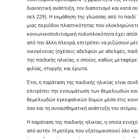
διανοητική ανάπτυξη, τον διαποτισμό και κατά συ
σελ 229). H εκμάθηση της γλώσσας από το παιδί
μιας περιόδου πλαστικότητας που ολοκληρώνεται
κοινωνικοπολιτισμική πολυπλοκότητα έχει απόλυ
από την άλλη πλευρά, επιτρέπει να ριζώσουν μέ
οικογένειας (σχέσεις αδελφών με αδελφές, παιδι
της παιδικής ηλικίας, ο οποίος, καθώς μεταφέρε
φιλίας, στοργής και έρωτα.
Έτσι, η παράταση της παιδικής ηλικίας είναι συ
επιτρέπει την ενσωμάτωση των θεμελιωδών κοι
θεμελιωδών εγκεφαλικών δομών μέσα στις κοινω
όσο και τη συναισθηματική ανάπτυξη του ατόμου.
H παράταση της παιδικής ηλικίας, η οποία ενισχ
από αυτήν. H μητέρα, που εξατομικοποιεί όλο και