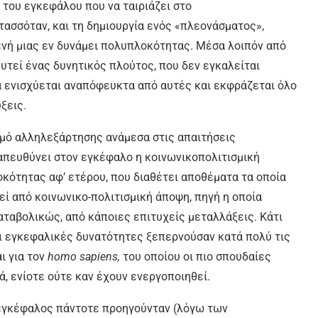
του εγκεφάλου που να ταιριάζει στο
τασσόταν, και τη δημιουργία ενός «πλεονάσματος»,
νή μιας εν δυνάμει πολυπλοκότητας. Μέσα λοιπόν από
τεί ένας δυνητικός πλούτος, που δεν εγκαλείται
ά ενισχύεται αναπόφευκτα από αυτές και εκφράζεται όλο
ξεις.
σμό αλληλεξάρτησης ανάμεσα στις απαιτήσεις
 απευθύνει στον εγκέφαλο η κοινωνικοπολιτισμική
οκότητας αφ’ ετέρου, που διαθέτει αποθέματα τα οποία
εί από κοινωνικο-πολιτισμική άποψη, πηγή η οποία
αταβολικώς, από κάποιες επιτυχείς μεταλλάξεις. Κάτι
 οι εγκεφαλικές δυνατότητες ξεπερνούσαν κατά πολύ τις
ι για τον
homo sapiens,
του οποίου οι πιο σπουδαίες
ά, ενίοτε ούτε καν έχουν ενεργοποιηθεί.
 εγκέφαλος πάντοτε προηγούνταν (λόγω των