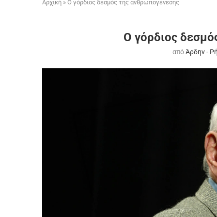
Αρχική
»
Ο γόρδιος δεσμός της ανθρωπογένεσης
Ο γόρδιος δεσμό
από
Άρδην - Ρ