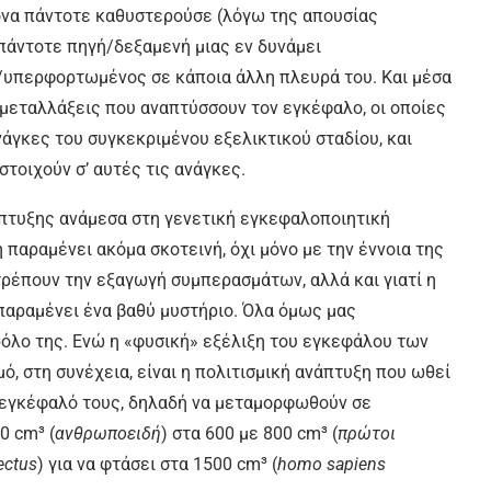
ονα πάντοτε καθυστερούσε (λόγω της απουσίας
 πάντοτε πηγή/δεξαμενή μιας εν δυνάμει
/υπερφορτωμένος σε κάποια άλλη πλευρά του. Και μέσα
 μεταλλάξεις που αναπτύσσουν τον εγκέφαλο, οι οποίες
άγκες του συγκεκριμένου εξελικτικού σταδίου, και
τοιχούν σ’ αυτές τις ανάγκες.
άπτυξης ανάμεσα στη γενετική εγκεφαλοποιητική
παραμένει ακόμα σκοτεινή, όχι μόνο με την έννοια της
ρέπουν την εξαγωγή συμπερασμάτων, αλλά και γιατί η
παραμένει ένα βαθύ μυστήριο. Όλα όμως μας
ρόλο της. Ενώ η «φυσική» εξέλιξη του εγκεφάλου των
, στη συνέχεια, είναι η πολιτισμική ανάπτυξη που ωθεί
ν εγκέφαλό τους, δηλαδή να μεταμορφωθούν σε
0 cm³ (
ανθρωποειδή
) στα 600 με 800 cm³ (
πρώτοι
ectus
) για να φτάσει στα 1500 cm³ (
homo sapiens