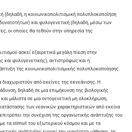
κή (δηλαδή, η κοινωνικοπολιτισμική πολυπλοκοποίηση
δυνατοτήτων) και φυλογενετική (δηλαδή, μέσω των
ς, οι οποίες θα τεθούν στην υπηρεσία της
λιτισμού ασκεί εξαιρετικά μεγάλη πίεση στην
ς και φυλογενετικής), αντιστρόφως και η
νάπτυξη της κοινωνικοπολιτισμικής πολυπλοκοποίησης.
 διαχωριστούν από εκείνες της εκνεάνισης. H
ράδυνση, δηλαδή σε μια επιμήκυνση της βιολογικής
, και μάλιστα σε μια οντογενετική μη ολοκλήρωση,
κατάστασης των νεανικών χαρακτηριστικών από εκείνα
 επιτρέπει την συνέχιση της οργανωτικής ανάπτυξης του
 με τα
stimuli
του εξωτερικού κόσμου και με τα
νετικής ανάπτυξης ευνοεί την ικανότητα μάθησης, τη