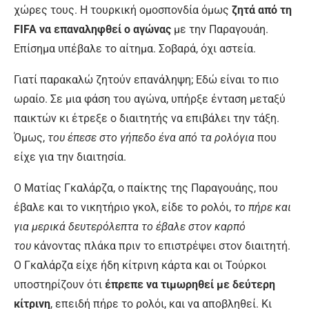
χώρες τους. Η τουρκική ομοσπονδία όμως
ζητά από τη
FIFA να επαναληφθεί ο αγώνας
με την Παραγουάη.
Επίσημα υπέβαλε το αίτημα. Σοβαρά, όχι αστεία.
Γιατί παρακαλώ ζητούν επανάληψη; Εδώ είναι το πιο
ωραίο. Σε μια φάση του αγώνα, υπήρξε ένταση μεταξύ
παικτών κι έτρεξε ο διαιτητής να επιβάλει την τάξη.
Όμως,
του έπεσε στο γήπεδο ένα από τα ρολόγια
που
είχε για την διαιτησία.
Ο Ματίας Γκαλάρζα, ο παίκτης της Παραγουάης, που
έβαλε και το νικητήριο γκολ, είδε το ρολόι,
το πήρε και
για μερικά δευτερόλεπτα το έβαλε στον καρπό
του
κάνοντας πλάκα πριν το επιστρέψει στον διαιτητή.
Ο Γκαλάρζα είχε ήδη κίτρινη κάρτα και οι Τούρκοι
υποστηρίζουν ότι
έπρεπε να τιμωρηθεί με δεύτερη
κίτρινη
, επειδή πήρε το ρολόι, και να αποβληθεί. Κι