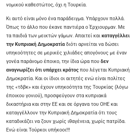
νομικού καθεστώτος, όχι η Τουρκία.
Κι αυτό είναι μόνο ένα παράδειγμα. Υπάρχουν πολλά.
Όπως το άλλο που έκανε παντιέρα ο Έρχιουρμαν. Με
τα παιδιά των μεικτών γάμων. Απαιτεί και
καταγγέλλει
την Κυπριακή Δημοκρατία
διότι αρνείται να δώσει
υπηκοότητες σε μερικές χιλιάδες απογόνους με έναν
γονέα παράνομο έποικο, την ίδια ώρα που
δεν
αναγνωρίζει ότι υπάρχει κράτος
που λέγεται Κυπριακή
Δημοκρατία. Και οι ίδιοι οι αιτητές ενώ είναι πολίτες
της «τδβκ» και έχουν υπηκοότητα της Τουρκίας (λόγω
έποικου γονιού), προσφεύγουν στα κυπριακά
δικαστήρια και στην ΕΕ και σε όργανα του ΟΗΕ και
καταγγέλλουν την Κυπριακή Δημοκρατία ότι τους
καταδικάζει να ζουν χωρίς ιθαγένεια, χωρίς πατρίδα.
Ενώ είναι Τούρκοι υπήκοοι!!!