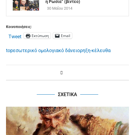
η Ρωσία” (βίντεο)
30 Μαΐου 2014
Κοινοποιήσεις:
Εκτύπωση
Email
Tweet
top
εσωτερικό ομολογιακό δάνειο
ρηξη-κέλευθα
ΣΧΕΤΙΚΑ