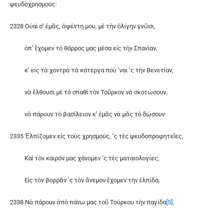
ψευδοχρησμούς:
2328 Οὐαὶ σ’ ἐμᾶς, ἀ­φέν­τη μου, μὲ τὴν ὀ­λί­γην γνῶ­σι,
ὁ­π’ ἔ­χο­μεν τὸ θάρ­ρος μας μέ­σα εἰς τὴν Σπανί­αν,
κ’ εἰς τὰ χοντρὰ τὰ κάτεργα ποὺ ’ναι ’ς τὴν Βενετίαν,
νὰ ἔλ­θουσι μὲ τὸ σπαθὶ τὸν Τοῦρκον νὰ σκοτώσουν,
νὰ πά­ρουν τὸ βασίλειον κ’ ἐμᾶς νὰ μᾶς τὸ δώσουν·
2335 Ἐλ­πί­ζο­μεν εἰς τοὺς χρη­σμούς, ’ς τὲς ψευ­δο­προ­φη­τεῖ­ες,
Καὶ τὸν και­ρόν μας χά­νο­μεν ’ς τὲς μα­ται­ο­λο­γί­ες,
Εἰς τὸν βορ­ρᾶν ’ς τὸν ἄ­νε­μον ἔ­χο­μεν τὴν ἐλ­πί­δα,
2338 Νὰ πά­ρουν ἀ­πὸ πά­νω μας τοῦ Τούρ­κου τὴν πα­γί­δα
[5]
.