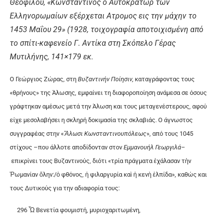
Θεόφιλου, «Κωνσταντίνος ο Αυτοκράτωρ των
Ελληνορωμαίων εξέρχεται Ατρομος εις την μάχην το
1453 Μαΐου 29» (1928, τοιχογραφία αποτοιχισμένη από
το σπίτι-καφενείο Γ. Αντίκα στη Σκόπελο Γέρας
Μυτιλήνης, 141×179 εκ.
Ο Γεώργιος Ζώρας, στη
Βυζαντινήν Ποίησιν,
καταγράφοντας τους
«θρήνους» της Άλωσης, εμφαίνει τη διαφοροποίηση ανάμεσα σε όσους
γράφτηκαν αμέσως μετά την Άλωση και τους μεταγενέστερους, αφού
είχε μεσολαβήσει η σκληρή δοκιμασία της σκλαβιάς. Ο άγνωστος
συγγραφέας στην «
Ἅλωσι
Κωνσταντινουπόλεως
», από τους 1045
στίχους –που άλλοτε αποδίδονταν στον
Εμμανουήλ Γεωργιλά–
επικρίνει τους Βυζαντινούς, διότι «τρία πράγματα ἐχάλασαν τὴν
Ῥωμανίαν ὅλην:/ὁ φθόνος, ἡ φιλαργυρία καὶ ἡ κενὴ ἐλπίδα», καθώς και
τους Δυτικούς για την αδιαφορία τους:
296 Ὦ Βενετία φουμιστή, μυριοχαριτωμένη,