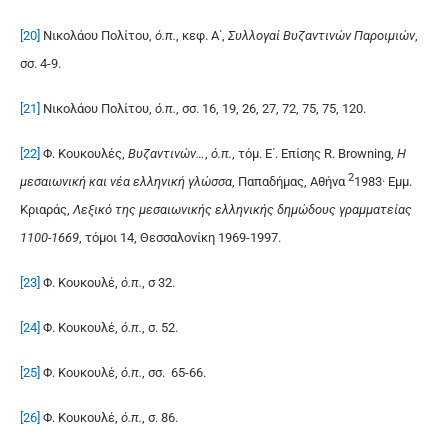
[20]
Νικολάου Πολίτου,
ό.π.
, κεφ. Α΄,
Συλλογαί Βυζαντινών Παροιμιών
,
σσ. 4-9.
[21]
Νικολάου Πολίτου,
ό.π.
, σσ. 16, 19, 26, 27, 72, 75, 75, 120.
[22]
Φ. Κουκουλές,
Βυζαντινών…
,
ό.π.
, τόμ. Ε΄. Επίσης R. Browning,
Η
2
μεσαιωνική και νέα ελληνική γλώσσα
, Παπαδήμας, Αθήνα
1983· Εμμ.
Κριαράς,
Λεξικό της μεσαιωνικής ελληνικής δημώδους γραμματείας
1100-1669
, τόμοι 14, Θεσσαλονίκη 1969-1997.
[23]
Φ. Κουκουλέ,
ό.π.
, σ 32.
[24]
Φ. Κουκουλέ,
ό.π.
, σ. 52.
[25]
Φ. Κουκουλέ,
ό.π.
, σσ. 65-66.
[26]
Φ. Κουκουλέ,
ό.π.
, σ. 86.