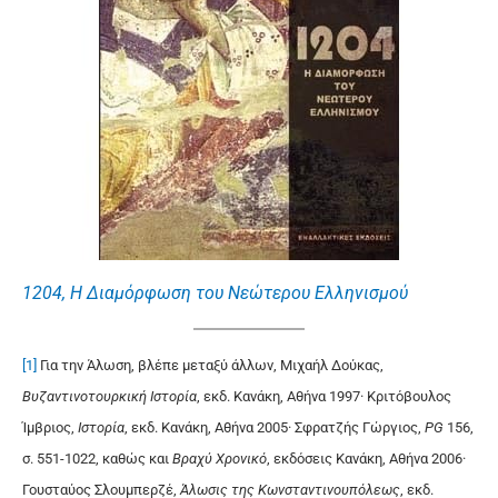
1204, Η Διαμόρφωση του Νεώτερου Ελληνισμού
[1]
Για την Άλωση, βλέπε μεταξύ άλλων, Μιχαήλ Δούκας,
Βυζαντινοτουρκική Ιστορία
, εκδ. Κανάκη, Αθήνα 1997· Κριτόβουλος
Ίμβριος,
Ιστορία
, εκδ. Κανάκη, Αθήνα 2005· Σφρατζής Γώργιος,
PG
156,
σ. 551-1022, καθώς και
Βραχύ Χρονικό
, εκδόσεις Κανάκη, Αθήνα 2006·
Γουσταύος Σλουμπερζέ,
Άλωσις της Κωνσταντινουπόλεως
, εκδ.