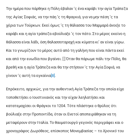
Την ημέρα που πάρθηκε η Πόλη έβαλαν ‘ς ένα καράβι την αγία Τράπεζα
της Αγίας Σοφιάς, να την πάη ‘ς τη Φραγκιά, για να μην πέση ‘ς τα
χέρια των Τούρκων. Εκεί όμως ‘ς τη θάλασσα του Μαρμαρά άνοιξε το
καράβι και η αγία τράπεζα εβούλιαξε ‘ς τον πάτο. Στο μέρος εκείνο η
θάλασσα είναι λάδι, όση θαλασσοταραχή και κύματα κι’ αν είναι γύρω.
Και το γνωρίζουν το μέρος αυτό από τη γαλήνη που είναι πάντα εκεί
και από την ευωδία που βγαίνει. [ ] Όταν θα πάρωμε πάλι την Πόλη, θα
βρεθή και η αγία Τράπεζα και θα την στήσουν ‘ς την Αγία Σοφιά, να
γίνουν ‘ς αυτή τα εγκαίνια
[8]
.
Επρόκειτο, αρχικώς, για την αυθεντική Αγία Τράπεζα την οποία είχε
τοποθετήσει ο Ιουστινιανός και την είχαν λεηλατήσει και
κατατεμαχίσει οι Φράγκοι το 1204. Τότε πλάστηκε ο θρύλος ότι
βούλιαξε στην Προποντίδα, όταν οι Ενετοί αποπειράθηκαν να τη
μεταφέρουν στην Ιταλία. Το θαυματουργό γεγονός περιγράφει και ο
χρονογράφος Δωρόθεος, επίσκοπος Μονεμβασίας – το
Χρονικό
του