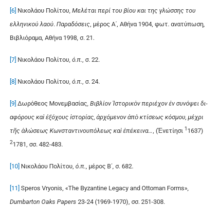
[6]
Νικολάου Πολίτου,
Μελέται περί του βίου και της γλώσσης του
ελληνικού λαού
.
Πα­ρα­δόσεις
, μέρος Α΄, Αθήνα 1904, φωτ. ανατύπωση,
Βιβλιόραμα, Αθήνα 1998, σ. 21.
[7]
Νικολάου Πολίτου,
ό.π.
, σ. 22.
[8]
Νικολάου Πολίτου,
ό.π.
, σ. 24.
[9]
Δωρόθεος Μονεμβασίας,
Βιβλί­ον
Ἱ
στορι­κ
ὸ
ν πε­ρι­έχον
ἐν συ­νό­ψει δι­
α­φό­ρους καὶ ἐ­ξό­χους
ἱ
στο­ρί­ας, ἀρ­χό­με­νον ἀ­πὸ κτί­σε­ως κό­σμου, μέ­χρι
1
τῆς ἁ­λώ­σε­ως Κων­σταν­τι­νου­πό­λε­ως καὶ ἐ­πέ­κει­να…
, (Ἐ­νε­τί­η­σι
1637)
2
1781, σσ. 482-483.
[10]
Νικολάου Πολίτου,
ό.π.
, μέρος Β΄, σ. 682.
[11]
Speros Vryonis, «The Byzantine Legacy and Ottoman Forms»,
Dumbarton Oaks Papers
23-24 (1969-1970), σσ. 251-308.