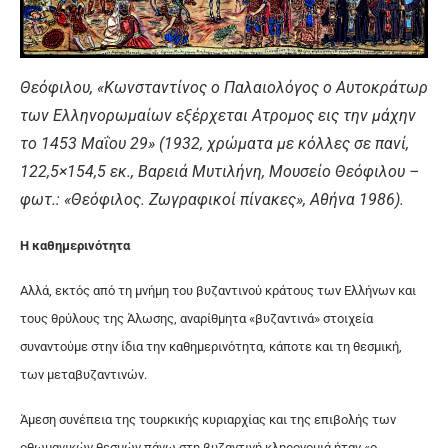
Θεόφιλου, «Κωνσταντίνος ο Παλαιολόγος ο Αυτοκράτωρ
των Ελληνορωμαίων εξέρχεται Ατρομος εις την μάχην
το 1453 Μαΐου 29» (1932, χρώματα με κόλλες σε πανί,
122,5×154,5 εκ., Βαρειά Μυτιλήνη, Μουσείο Θεόφιλου –
φωτ.: «Θεόφιλος. Ζωγραφικοί πίνακες», Αθήνα 1986).
Η καθημερινότητα
Αλλά, εκτός από τη μνήμη του βυζαντινού κράτους των Ελλήνων και
τους θρύλους της Άλωσης, αναρίθμητα «βυζαντινά» στοιχεία
συναντούμε στην ίδια την καθημερινότητα, κάποτε και τη θεσμική,
των μεταβυζαντινών.
Άμεση συνέπεια της τουρκικής κυριαρχίας και της επιβολής των
οθωμανικών θεσμών πάνω στη βυζαντινή κληρονομιά ήταν «ο