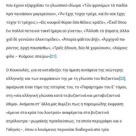
που έχουν εξαρχαΐσει το γλωσσικό ιδίωμα: «Τῶν φρονί­μων τὰ παι­δί­α
πρὶν πει­νά­σουν μα­γε­ρεύ­ουν», «Ἂν ἔ­χῃς τύ­χην τρέ­χε, καὶ ἂν οὐκ ἔ­χῃς
τύ­χην τί τρέ­χεις;» «Εἰς κουφοῦ θύ­ραν ὅ­σα θέ­λεις κρά­ζε», «Ἐκε­ῖ ὅπου
ἔνι πολ­λοὶ πε­τει­νοὶ τα­κεῖ ἡ­μέ­ρα οὐ γί­νε­ται», «Ἄλ­λο­θι τὰ ᾄ­σμα­τα, ἀλ­λα­
χοῦ δὲ γεν­νῶ­σιν ἀ­λε­κτο­ρί­δες», «Ἀ­πο­ρί­α ψάλ­του βήξ», «Ἀρ­χη­γοῦ πα­
ρόν­τος, ἀρ­χὴ παυ­σά­σθω», «Τρεῖς ᾄ­δου­σι, δύ­ο δὲ χο­ρεύ­ου­σι», «Χαί­ροις
φί­λε – Κυά­μους σπεί­ρω»
[21]
.
Ο Κουκουλές, για να καταδείξει την άμεση συνάφεια της νεώτερης
ελληνικής και των εκφράσεών της με τη γλώσσα του Βυζαντίου
[22]
,
αφιέρωσε έναν τόμο της Ιστορίας του, το «Παράρτημα» του Ε΄ τόμου,
στη «νέα ελληνική γλώσσα κατά τα βυζαντινά και μεταβυζαντινά
έθιμα». Ανάμεσα στ’ άλλα μας θυμίζει πως η παροιμιώδης έκφραση
«έμεινε στα κρύα του λουτρού» αναφέρεται στα βυζαντινά
ατμόλουτρα –ρωμαϊκής προελεύσεως, τα οποία περιγράφει και ο
Γαληνός–, όπου ο λουόμενος περνούσε διαδοχικά από τρία