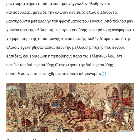
μαντεύματα ήσαν απαίσια και προανήγγελλον όλεθρον και
καταστροφάς, μετά δε την άλωσιν αντίθετα όλως διεδίδοντο,
μαρτυρούντα μεταβολήν του φρονήματος του έθνους. Από πολλού μεν
χρόνου προ της αλώσεως της πρωτευούσης του κράτους ανεφέροντο
χρησμοί περί της επικειμένης καταστροφής, ευθύς δ’ όμως μετά την
άλωσιν εγεννήθησαν αίσιαι περί της μελλούσης τύχης του έθνους
ελπίδες, και ερριζώθη η πεποίθησις παρά τω ελληνικώ λαώ ότι
αφεύκτως διά της σπάθης θ’ ανακτήσει την διά της σπάθης
αρπασθείσαν υπό των εχθρών πατρικήν κληρονομίαν
[2]
.