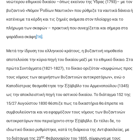
νεώτερου εθιμικού δικαίου –όπως εκείνου της Ύδρας (1793)– με τον
βυζαντινό «Νόμον Ῥοδίων Ναυτικὸν» που ρύθμιζε τα ναυτικά δάνεια ή
κατένειμε τα κέρδη και τις ζημιές ανάμεσα στον πλοίαρχο και το
πλήρωμα των σκαφών – πρακτική που συνεχίζεται και σήμερα στα
ψαράδικα σκάφη
[16]
.
Μετά την ίδρυση του ελληνικού κράτους, η βυζαντινή νομοθεσία
αποτελούσε την κύρια πηγή του δικαίου μαζί με το εθιμικό δίκαιο. Στα
πρώτα Συντάγματα (1821-1827), το δίκαιο οριζόταν «συμφώνως προς
τους νόμους των αειμνήστων Βυζαντινών αυτοκρατόρων», ενώ ο
Καποδίστριας θεσμοθέτησε την
Ἑ­ξά­βι­βλο
του Αρμενοπούλου (1345)
ως την αποκλειστική πηγή του αστικού δικαίου. Το διάταγμα 152 της
15/27 Αυγούστου 1830 θέσπιζε πως τα δικαστήρια θα έπρεπε να
συμβουλεύονται και να εφαρμόζουν τους νόμους των Βυζαντινών
αυτοκρατόρων που περιείχοντο στην
Ἑ­ξά­βι­βλο
. Εν τέλει δε, το
ιδιωτικό δίκαιο ρυθμίστηκε, κατά τη διάρκεια της Αντιβασιλείας, με
ης
το διάταγμα της 23
Φεβρουαρίου του 1835, σύμφωνα με τους