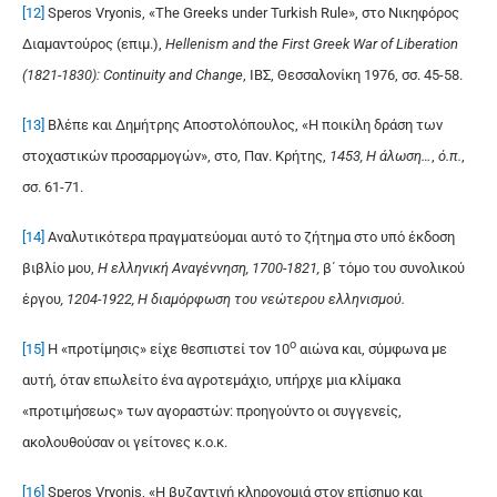
[12]
Speros Vryonis, «The Greeks under Turkish Rule», στο Νικηφόρος
Διαμαντούρος (επιμ.),
Hellenism and the First Greek War of Liberation
(1821-1830): Continuity and Change
, ΙΒΣ, Θεσσαλονίκη 1976, σσ. 45-58.
[13]
Βλέπε και Δημήτρης Αποστολόπουλος, «Η ποικίλη δράση των
στοχαστικών προσαρμογών», στο, Παν. Κρήτης,
1453, Η άλωση…
,
ό.π.
,
σσ. 61-71.
[14]
Αναλυτικότερα πραγματεύομαι αυτό το ζήτημα στο υπό έκδοση
βιβλίο μου,
Η
ελληνική Αναγέννηση, 1700-1821,
β΄ τόμο του συνολικού
έργου
, 1204-1922, Η διαμόρφωση του νεώτερου ελληνισμού.
ο
[15]
Η «προτίμησις» είχε θεσπιστεί τον 10
αιώνα και, σύμφωνα με
αυτή, όταν επωλείτο ένα αγροτεμάχιο, υπήρχε μια κλίμακα
«προτιμήσεως» των αγοραστών: προηγούντο οι συγγενείς,
ακολουθούσαν οι γείτονες κ.ο.κ.
[16]
Speros Vryonis, «Η βυζαντινή κληρονομιά στον επίσημο και