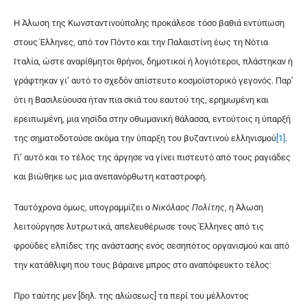
Η Άλωση της Κωνσταντινούπολης προκάλεσε τόσο βαθιά εντύπωση
στους Έλληνες, από τον Πόντο και την Παλαιστίνη έως τη Νότια
Ιταλία, ώστε αναρίθμητοι θρήνοι, δημοτικοί ή λογιότεροι, πλάστηκαν ή
γράφτηκαν γι’ αυτό το σχεδόν απίστευτο κοσμοϊστορικό γεγονός. Παρ’
ότι η Βασιλεύουσα ήταν πια σκιά του εαυτού της, ερημωμένη και
ερειπωμένη, μια νησίδα στην οθωμανική θάλασσα, εντούτοις η ύπαρξή
της σηματοδοτούσε ακόμα την ύπαρξη του βυζαντινού ελληνισμού
[1]
.
Γι’ αυτό και το τέλος της άργησε να γίνει πιστευτό από τους ραγιάδες
και βιώθηκε ως μια ανεπανόρθωτη καταστροφή.
Ταυτόχρονα όμως, υπογραμμίζει ο
Νικόλαος Πολίτης
, η Άλωση
λειτούργησε λυτρωτικά, απελευθέρωσε τους Έλληνες από τις
φρούδες ελπίδες της ανάστασης ενός σεσηπότος οργανισμού και από
την κατάθλιψη που τους βάραινε μπρος στο αναπόφευκτο τέλος:
Προ ταύτης μεν [δηλ. της αλώσεως] τα περί του μέλλοντος