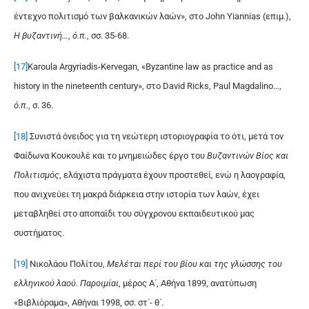
έντεχνο πολιτισμό των βαλκανικών λαών», στο John Yiannias (επιμ.),
Η βυζαντινή…
,
ό.π.
, σσ. 35-68.
[17]
Karoula Argyriadis-Kervegan, «Byzantine law as practice and as
history in the nineteenth century», στο David Ricks, Paul Magdalino…,
ό
.
π
.
, σ. 36.
[18]
Συνιστά όνειδος για τη νεώτερη ιστοριογραφία το ότι, μετά τον
Φαίδωνα Κουκουλέ και το μνημειώδες έργο του
Βυζαντινών Βίος και
Πολιτισμός
, ελάχιστα πράγματα έχουν προστεθεί, ενώ η λαογραφία,
που ανιχνεύει τη μακρά διάρκεια στην ιστορία των λαών, έχει
μεταβληθεί στο αποπαίδι του σύγχρονου εκπαιδευτικού μας
συστήματος.
[19]
Νικολάου Πολίτου,
Μελέται περί του βίου και της γλώσσης του
ελληνικού λαού
.
Πα­ροιμίαι
, μέρος Α΄, Αθήνα 1899, ανατύπωση
«Βιβλιόραμα», Αθήναι 1998, σσ. στ΄- θ΄.