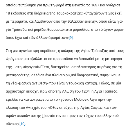
οποίου τυπώθηκε για πρώτη φορά στη Βενετία το 1637 και γνώρισε
18 εκδόσεις στη διάρκεια της Τουρκοκρατίας: «ὑ­πα­γαί­νουν τι­νὲς ἐ­κεῖ
μὲ πε­ρά­μα­τα, καὶ λαμ­βά­νουν ἀ­πὸ τὴν θά­λασ­σαν ἐ­κεί­νην, ὅ­που εἶ­ναι ἡ ἁ­
γί­α Τρά­πε­ζα, καὶ μυ­ρί­ζει θαυ­μα­σι­ώ­τα­τα μυ­ρω­δί­ας, ἀ­πὸ τὸ ἅ­γιον μύ­ρον
ὅ­που ἔ­χει καὶ τῶν ἄλ­λων ἀ­ρω­μά­των»
[9]
.
Στη μεταγενέστερη παράδοση, η σύληση της Αγίας Τράπεζας από τους
Φράγκους μεταβάλλεται σε προσπάθεια να διασωθεί με τη μεταφορά
της… στη «Φραγκιά»! Έτσι, διατηρείται ο παλαιότερος πυρήνας για τη
μεταφορά της, αλλά σε ένα πλαίσιο ριζικά διαφορετικό, σύμφωνα με
τη νέα «βασική αντίθεση» που είναι η τουρκική κατοχή. Τέλος, σε μία
αρχαιότερη εκδοχή, πριν από την Άλωση του 1204, η Αγία Τράπεζα
έμελλε να καταστραφεί από το «γύναιον Μόδιον», λίγο πριν την
έλευση του Αντιχρίστου. «Όθεν αι τύχαι της Αγίας Σοφίας και των
ιερών σκευών αυτής [ ] συνάπτονται προς τας τύχας του ελληνικού
έθνους»
[10]
.