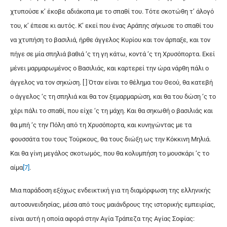
χτυπούσε κ’ έκοβε αδιάκοπα με το σπαθί του. Τότε σκοτώθη τ’ άλογό
του, κ’ έπεσε κι αυτός. Κ’ εκεί που ένας Αράπης σήκωσε το σπαθί του
να χτυπήση το βασιλιά, ήρθε άγγελος Κυρίου και τον άρπαξε, και τον
πήγε σε μία σπηλιά βαθιά ‘ς τη γη κάτω, κοντά ‘ς τη Χρυσόπορτα. Εκεί
μένει μαρμαρωμένος ο Βασιλιάς, και καρτερεί την ώρα νάρθη πάλι ο
άγγελος να τον σηκώση. [ ] Όταν είναι το θέλημα του Θεού, θα κατεβή
ο άγγελος ‘ς τη σπηλιά και θα τον ξεμαρμαρώση, και θα του δώση ‘ς το
χέρι πάλι το σπαθί, που είχε ‘ς τη μάχη. Και θα σηκωθή ο βασιλιάς και
θα μπή ‘ς την Πόλη από τη Χρυσόπορτα, και κυνηγώντας με τα
φουσσάτα του τους Τούρκους, θα τους διώξη ως την Κόκκινη Μηλιά.
Και θα γίνη μεγάλος σκοτωμός, που θα κολυμπήση το μoυσκάρι ‘ς το
αίμα
[7]
.
Μια παράδοση εξόχως ενδεικτική για τη διαμόρφωση της ελληνικής
αυτοσυνειδησίας, μέσα από τους μαιάνδρους της ιστορικής εμπειρίας,
είναι αυτή η οποία αφορά στην Αγία Τράπεζα της Αγίας Σοφίας: