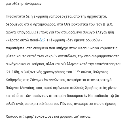
μα­το­θέ­της ὠνό­μα­σεν.
Πιθανότατα δε η έκφραση να προέρχεται από την αρχαιότητα,
δεδομένου ότι ο Αρτεμίδωρος, στα
Ὀνειροκριτικά
του, τον Β΄ μ.Χ.
αιώνα, υπογραμμίζει πως για τον ατιμαζόμενο σύζυγο έλεγαν ήδη
«κέ­ρα­τα αὐ­τῷ ποι­εῖ»
[25]
. Η έκφραση «δεν έμεινε ρουθούνι»
παραπέμπει στη συνήθεια που υπήρχε στον Μεσαίωνα να κόβουν τις
μύτες και τα αυτιά των νεκρών αντιπάλων, την οποία εφάρμοσαν στη
συνέχεια και οι Τούρκοι, αλλά και οι Έλληνες κατά την επανάσταση του
ου
’21. Ήδη, ο βυζαντινός χρονογράφος του 11
αιώνα, Γεώργιος
Κεδρηνός, στη
Σύ­νο­ψιν ἱ­στο­ρι­ῶν
του, αναφέρεται στον στρατηγό
Γεώργιο Μανιάκη, που, αφού εφόνευσε πολλούς Άραβες, «τὰς ῥῖ­νας
καὶ τὰ ὦ­τα τῶν πε­σόν­των ἀ­πο­τε­μὼν δι­ε­κό­μι­σε ἐν Καπ­πα­δο­κί­ᾳ τῷ βα­
σι­λεῖ» ενώ, σε ακριτικό άσμα του Πόντου, αναφέρεται πως ο ήρωας
Χι­λί­ους ἀ­π’ ἔμ­πρ’ ἐ­σκό­τω­σεν καὶ μύ­ριους ἀ­π’ ὀ­πί­σω,