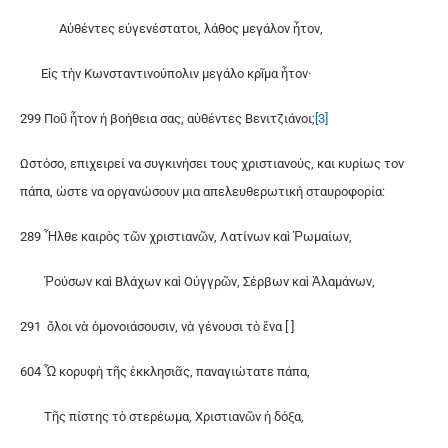
Αὐθέντες εὐγενέστατοι, λάθος μεγάλον ἦτον,
Εἰς τὴν Κωνσταντινούπολιν μεγάλο κρῖμα ἦτον·
299 Ποῦ ἦτον ἡ βοήθεια σας, αὐθέντες Βενιτζιάνοι;
[3]
Ωστόσο, επιχειρεί να συγκινήσει τους χριστιανούς, και κυρίως τον
πάπα, ώστε να οργανώσουν μια απελευθερωτική σταυροφορία:
289 Ἦλθε καιρὸς τῶν χριστιανῶν, Λατίνων καὶ Ῥω­μαί­ων,
Ῥού­σων καὶ Βλά­χων καὶ Οὐγγρῶν, Σέρβων καὶ Ἀλαμάνων,
291 ὅ­λοι νὰ ὁ­μο­νοι­ά­σου­σιν, νὰ γέ­νου­σι τὸ ἕ­να [ ]
604 Ὦ κο­ρυ­φὴ τῆς ἐκ­κλη­σι­ᾶς, πα­να­γι­ώ­τα­τε πά­πα,
Τῆς πί­στης τὸ στε­ρέ­ω­μα, Χρι­στια­νῶν ἡ δό­ξα,