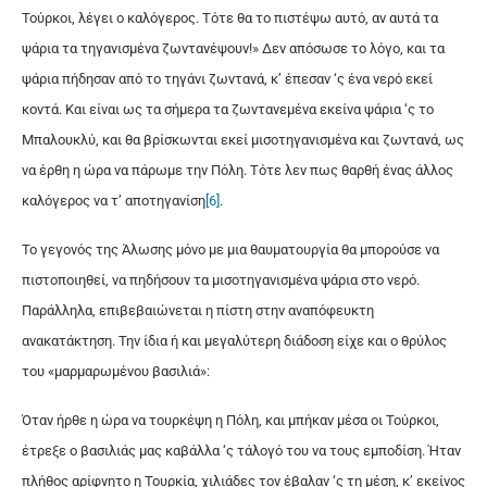
Τούρκοι, λέγει ο καλόγερος. Τότε θα το πιστέψω αυτό, αν αυτά τα
ψάρια τα τηγανισμένα ζωντανέψουν!» Δεν απόσωσε το λόγο, και τα
ψάρια πήδησαν από το τηγάνι ζωντανά, κ’ έπεσαν ‘ς ένα νερό εκεί
κοντά. Και είναι ως τα σήμερα τα ζωντανεμένα εκείνα ψάρια ‘ς το
Μπαλουκλύ, και θα βρίσκωνται εκεί μισοτηγανισμένα και ζωντανά, ως
να έρθη η ώρα να πάρωμε την Πόλη. Τότε λεν πως θαρθή ένας άλλος
καλόγερος να τ’ αποτηγανίση
[6]
.
Το γεγονός της Άλωσης μόνο με μια θαυματουργία θα μπορούσε να
πιστοποιηθεί, να πηδήσουν τα μισοτηγανισμένα ψάρια στο νερό.
Παράλληλα, επιβεβαιώνεται η πίστη στην αναπόφευκτη
ανακατάκτηση. Την ίδια ή και μεγαλύτερη διάδοση είχε και ο θρύλος
του «μαρμαρωμένου βασιλιά»:
Όταν ήρθε η ώρα να τουρκέψη η Πόλη, και μπήκαν μέσα οι Τούρκοι,
έτρεξε ο βασιλιάς μας καβάλλα ‘ς τάλογό του να τους εμποδίση. Ήταν
πλήθος αρίφνητο η Τουρκία, χιλιάδες τον έβαλαν ‘ς τη μέση, κ’ εκείνος