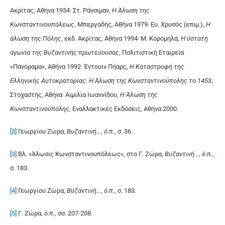
Ακρίτας, Αθήνα 1954· Στ. Ράνσιμαν,
Η Άλωση της
Κωνσταντινουπόλεως
, Μπεργαδής, Αθήνα 1979· Ευ. Χρυσός (επιμ.),
Η
άλωση της Πόλης
, εκδ. Ακρίτας, Αθήνα 1994· Μ. Κορομηλά,
Η ύστατη
αγωνία της Βυζαντινής πρωτεύουσας
, Πολιτιστική Εταιρεία
«Πανόραμα», Αθήνα 1992· Έντουιν Πήαρς,
Η Καταστροφή της
Ελληνικής Αυτοκρατορίας. Η Άλωση της Κωνσταντινούπολης το 1453
,
Στοχαστής, Αθήνα· Αιμιλία Ιωαννίδου,
Η Άλωση της
Κωνσταντινούπολης
, Εναλλακτικές Εκδόσεις, Αθήνα 2000.
[2]
Γεωργίου Ζώρα,
Βυζαντινή…
,
ό.π.
, σ. 36.
[3]
Βλ. «Άλωσις Κωνσταντινουπόλεως», στο Γ. Ζώρα,
Βυζαντινή…
,
ό.π.
,
σ. 183.
[4]
Γεωργίου Ζώρα,
Βυζαντινή…
,
ό.π.
, σ. 183.
[5]
Γ. Ζώρα,
ό.π.
, σσ. 207-208.