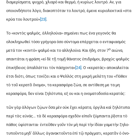
διαμερίσματα, ψυχρό, χλιαρό και θερμό, ή κυρίως λουτρό. Αν, για
οποιονδήποτε λόγο, διακοπτόταν το λουτρό, έμενε κυριολεκτικά «στα
κρύα του λουτρού»
[23]
.
Το «κοντὸς ψαλμός, ἀλληλούια» σημαίνει πως ένα γεγονός θα
ολοκληρωθεί τόσο γρήγορα όσο σύντομα επέρχεται ο ενταφιασμός
ο
μετά τον «κοντό» ψαλμό και το αλληλούια. Και ήδη, στον 7
αιώνα,
απαντάται η φράση «εἰ δὲ τῇ το­μῇ θά­να­τος ἐ­πι­δρά­μοι, βρα­χὺς ψαλ­μὸς
ἐ­πι­κή­δει­ος ἀ­παλ­λάτ­τει τὸν πά­σχον­τα»
[24]
. Ο «κερατάς» αποκαλείται
έτσι διότι, όπως τονίζει και ο Ψελλός στη μικρή μελέτη του «Πό­θεν
τὸ τοῦ κε­ρα­τᾶ ὄ­νο­μα», τα κερασφόρα ζώα, σε αντίθεση με τα μη
κερασφόρα, δεν είναι ζηλότυπα, εξ ου και η ονοματοδοσία κερατάς:
τῶν γὰρ ἀ­λό­γων ζῴ­ων ὅ­σα μὲν οὐκ ἔ­χει κέ­ρα­τα, ὀρ­γί­λα καὶ ζη­λό­τυ­πα
πε­ρὶ τὰς εὐ­νάς… τὰ δὲ κε­ρα­σφό­ρα σχε­δὸν εἰ­πεῖν ξύμ­παν­τα ῥᾷ­στα τὸ
πά­θος ὑ­φί­σταν­ται· ἐν­τεῦ­θεν γοῦν τὸν μὴ πε­ρὶ τὴν ἰ­δί­αν γα­με­τὴν ζη­λο­
τυ­ποῦν­τα μη­δ’ ἄλ­λως ἀ­γα­να­κτοῦν­τα ἐ­πὶ τῷ πράγ­μα­τι, κε­ρα­τᾶν ὁ ὀ­νο­