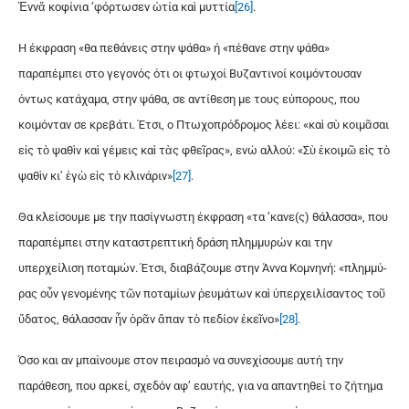
Ἐν­νἄ κο­φί­νια ’­φόρ­τω­σεν ὠ­τί­α καὶ μυτ­τί­α
[26]
.
Η έκφραση «θα πεθάνεις στην ψάθα» ή «πέθανε στην ψάθα»
παραπέμπει στο γεγονός ότι οι φτωχοί Βυζαντινοί κοιμόντουσαν
όντως κατάχαμα, στην ψάθα, σε αντίθεση με τους εύπορους, που
κοιμόνταν σε κρεβάτι. Έτσι, ο Πτωχοπρόδρομος λέει: «καὶ σὺ κοι­μᾶ­σαι
εἰς τὸ ψα­θὶν καὶ γέ­μεις καὶ τὰς φθεῖ­ρας», ενώ αλλού: «Σὺ ἐ­κοι­μῶ εἰς τὸ
ψα­θὶν κι’ ἐ­γὼ εἰς τὸ κλι­νά­ριν»
[27]
.
Θα κλείσουμε με την πασίγνωστη έκφραση «τα ’κανε(ς) θάλασσα», που
παραπέμπει στην καταστρεπτική δράση πλημμυρών και την
υπερχείλιση ποταμών. Έτσι, διαβάζουμε στην Άννα Κομνηνή: «πλημ­μύ­
ρας οὖν γε­νο­μέ­νης τῶν πο­τα­μί­ων ῥευ­μά­των καὶ ὑ­περ­χει­λί­σαν­τος τοῦ
ὕ­δα­τος, θά­λασ­σαν ἦν ὁ­ρᾶν ἅ­παν τὸ πε­δί­ον ἐ­κεῖ­νο»
[28]
.
Όσο και αν μπαίνουμε στον πειρασμό να συνεχίσουμε αυτή την
παράθεση, που αρκεί, σχεδόν αφ’ εαυτής, για να απαντηθεί το ζήτημα