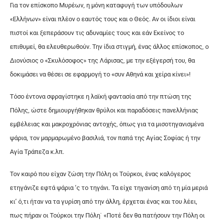
Για τον επίσκοπο Μυρέων, η μόνη καταφυγή των υπόδουλων
«Ελλήνων» είναι πλέον ο εαυτός τους και ο Θεός. Αν οι ίδιοι είναι
πιστοί και ξεπεράσουν τις αδυναμίες τους και εάν Εκείνος το
επιθυμεί, θα ελευθερωθούν. Την ίδια στιγμή, ένας άλλος επίσκοπος, ο
Διονύσιος ο «Σκυλόσοφος» της Λάρισας, με την εξέγερσή του, θα
δοκιμάσει να θέσει σε εφαρμογή το «συν Αθηνά και χείρα κίνει»!
Τόσο έντονα σφραγίστηκε η λαϊκή φαντασία από την πτώση της
Πόλης, ώστε δημιουργήθηκαν θρύλοι και παραδόσεις πανελλήνιας
εμβέλειας και μακροχρόνιας αντοχής, όπως για τα μισοτηγανισμένα
ψάρια, τον μαρμαρωμένο βασιλιά, τον παπά της Αγίας Σοφίας ή την
Αγία Τράπεζα κ.λπ.
Τον καιρό που είχαν ζώση την Πόλη οι Τούρκοι, ένας καλόγερος
ετηγάνιζε εφτά ψάρια ‘ς το τηγάνι. Τα είχε τηγανίση από τη μία μεριά
κι’ ό,τι ήταν να τα γυρίση από την άλλη, έρχεται ένας και του λέει,
πως πήραν οι Τούρκοι την Πόλη˙ «Ποτέ δεν θα πατήσουν την Πόλη οι