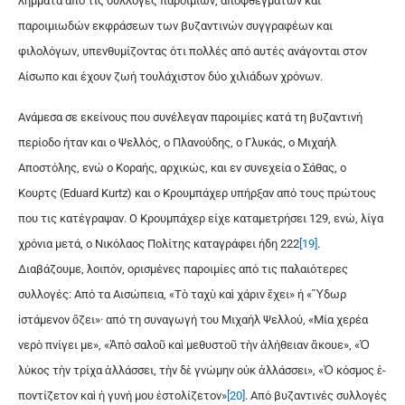
λήμματα από τις συλλογές παροιμιών, αποφθεγμάτων και
παροιμιωδών εκφράσεων των βυζαντινών συγγραφέων και
φιλολόγων, υπενθυμίζοντας ότι πολλές από αυτές ανάγονται στον
Αίσωπο και έχουν ζωή τουλάχιστον δύο χιλιάδων χρόνων.
Ανάμεσα σε εκείνους που συνέλεγαν παροιμίες κατά τη βυζαντινή
περίοδο ήταν και ο Ψελλός, ο Πλανούδης, ο Γλυκάς, ο Μιχαήλ
Αποστόλης, ενώ ο Κοραής, αρχικώς, και εν συνεχεία ο Σάθας, ο
Κουρτς (Eduard Kurtz) και ο Κρουμπάχερ υπήρξαν από τους πρώτους
που τις κατέγραψαν. Ο Κρουμπάχερ είχε καταμετρήσει 129, ενώ, λίγα
χρόνια μετά, ο Νικόλαος Πολίτης καταγράφει ήδη 222
[19]
.
Διαβάζουμε, λοιπόν, ορισμένες παροιμίες από τις παλαιότερες
συλλογές: Από τα Αισώπεια, «Τὸ ταχὺ καὶ χάριν ἔχει» ή «Ὕδωρ
ἱστάμενον ὄζει»· από τη συναγωγή του Μιχαήλ Ψελλού, «Μία χερέα
νερὸ πνίγει με», «Ἀπὸ σαλοῦ καὶ με­θυ­στοῦ τὴν ἀ­λή­θειαν ἄ­κου­ε», «Ὁ
λύ­κος τὴν τρί­χα ἀ­λλάσ­σει, τὴν δὲ γνώ­μην οὐκ ἀ­λλάσ­σει», «Ὁ κό­σμος ἐ­
πον­τί­ζε­τον καὶ ἡ γυ­νή μου ἐ­στο­λί­ζε­τον»
[20]
. Από βυζαντινές συλλογές