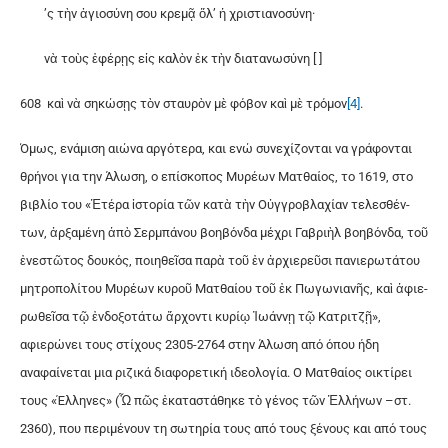
’ς τὴν ἁ­γι­ο­σύ­νη σου κρε­μᾷ ὅλ’ ἡ χριστιανοσύνη·
νὰ τοὺς ἐ­φέ­ρῃς εἰς καλὸν ἐκ τὴν δι­ατανωσύνη [ ]
608 καὶ νὰ ση­κώ­σῃς τὸν σταυ­ρὸν μὲ φόβον καὶ μὲ τρόμον
[4]
.
Όμως, ενάμιση αιώνα αργότερα, και ενώ συνεχίζονται να γράφονται
θρήνοι για την Άλωση, ο επίσκοπος Μυρέων Ματθαίος, το 1619, στο
βιβλίο του «Ἑ­τέ­ρα ἱ­στο­ρί­α τῶν κα­τὰ τὴν Οὐγ­γρο­βλα­χί­αν τε­λε­σθέν­
των, ἀρ­ξα­μέ­νη ἀ­πὸ Σερ­μπά­νου βο­η­βόν­δα μέ­χρι Γα­βρι­ὴλ βο­η­βόν­δα, τοῦ
ἐ­νε­στῶ­τος δου­κός, ποι­η­θεῖ­σα πα­ρὰ τοῦ ἐν ἀρ­χι­ε­ρεῦ­σι πα­νι­ε­ρω­τά­του
μη­τρο­πο­λί­του Μυ­ρέ­ων κυ­ροῦ Ματ­θαί­ου τοῦ ἐκ Πω­γω­νια­νῆς, καὶ ἀ­φι­ε­
ρω­θεῖ­σα τῷ ἐν­δο­ξο­τά­τω ἄρ­χον­τι κυ­ρί­ῳ Ἰ­ω­άν­νῃ τῷ Κα­τρι­τζῇ»,
αφιερώνει τους στίχους 2305-2764 στην Άλωση από όπου ήδη
αναφαίνεται μια ριζικά διαφορετική ιδεολογία. Ο Ματθαίος οικτίρει
τους «Έλληνες» (Ὦ πῶς ἐ­κα­τα­στά­θη­κε τὸ γέ­νος τῶν Ἑλ­λή­νων –στ.
2360), που περιμένουν τη σωτηρία τους από τους ξένους και από τους