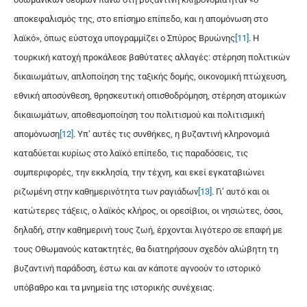
αποκεφαλισμός της, στο επίσημο επίπεδο, και η απομόνωση στο
λαϊκό», όπως εύστοχα υπογραμμίζει ο Σπύρος Βρυώνης
[11]
. Η
τουρκική κατοχή προκάλεσε βαθύτατες αλλαγές: στέρηση πολιτικών
δικαιωμάτων, απλοποίηση της ταξικής δομής, οικονομική πτώχευση,
εθνική αποσύνθεση, θρησκευτική οπισθοδρόμηση, στέρηση ατομικών
δικαιωμάτων, αποθεσμοποίηση του πολιτισμού και πολιτισμική
απομόνωση
[12]
. Υπ’ αυτές τις συνθήκες, η βυζαντινή κληρονομιά
καταδύεται κυρίως στο λαϊκό επίπεδο, τις παραδόσεις, τις
συμπεριφορές, την εκκλησία, την τέχνη, και εκεί εγκαταβιώνει
ριζωμένη στην καθημερινότητα των ραγιάδων
[13]
. Γι’ αυτό και οι
κατώτερες τάξεις, ο λαϊκός κλήρος, οι ορεσίβιοι, οι νη­σιώτες, όσοι,
δηλαδή, στην καθημερινή τους ζωή, έρχονται λιγότερο σε επαφή με
τους Οθωμανούς κατακτητές, θα διατηρήσουν σχεδόν αλώβητη τη
βυζαντινή παράδοση, έστω και αν κάποτε αγνοούν το ιστορικό
υπόβαθρο και τα μνημεία της ιστορικής συνέχειας.