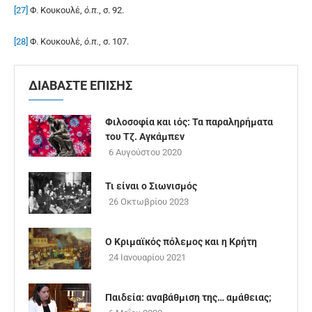
[27]
Φ. Κουκουλέ,
ό.π.
, σ. 92.
[28]
Φ. Κουκουλέ,
ό.π.
, σ. 107.
ΔΙΑΒΑΣΤΕ ΕΠΙΣΗΣ
Φιλοσοφία και ιός: Τα παραληρήματα
του Τζ. Αγκάμπεν
6 Αυγούστου 2020
Τι είναι ο Σιωνισμός
26 Οκτωβρίου 2023
Ο Κριμαϊκός πόλεμος και η Κρήτη
24 Ιανουαρίου 2021
Παιδεία: αναβάθμιση της… αμάθειας;