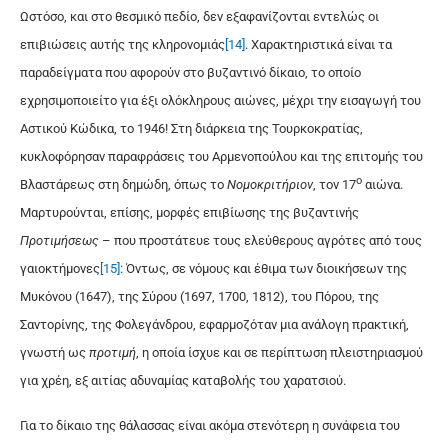
Ωστόσο, και στο θεσμικό πεδίο, δεν εξαφανίζονται εντελώς οι
επιβιώσεις αυτής της κληρονομιάς
[14]
. Χαρακτηριστικά είναι τα
παραδείγματα που αφορούν στο βυζαντινό δίκαιο, το οποίο
εχρησιμοποιείτο για έξι ολόκληρους αιώνες, μέχρι την εισαγωγή του
Αστικού Κώδικα, το 1946! Στη διάρκεια της Τουρκοκρατίας,
κυκλοφόρησαν παραφράσεις του Αρμενοπούλου και της επιτομής του
ο
Βλαστάρεως στη δημώδη, όπως το
Νομοκριτήριον
, τον 17
αιώνα.
Μαρτυρούνται, επίσης, μορφές επιβίωσης της βυζαντινής
Προτιμήσεως
– που προστάτευε τους ελεύθερους αγρότες από τους
γαιοκτήμονες
[15]
: Όντως, σε νόμους και έθιμα των διοικήσεων της
Μυκόνου (1647), της Σύρου (1697, 1700, 1812), του Πόρου, της
Σαντορίνης, της Φολεγάνδρου, εφαρμοζόταν μια ανάλογη πρακτική,
γνωστή ως
προτιμή
, η οποία ίσχυε και σε περίπτωση πλειστηριασμού
για χρέη, εξ αιτίας αδυναμίας καταβολής του χαρατσιού.
Για το δίκαιο της θάλασσας είναι ακόμα στενότερη η συνάφεια του