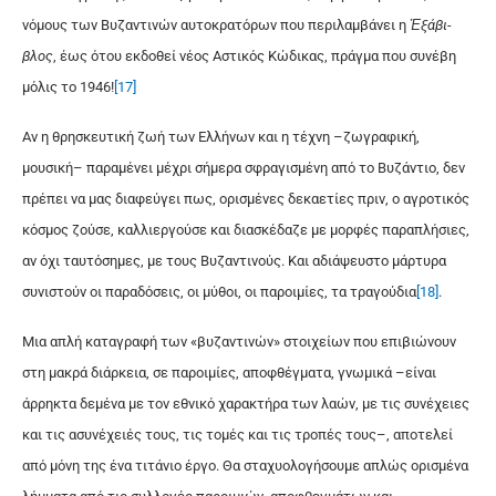
νόμους των Βυζαντινών αυτοκρατόρων που περιλαμβάνει η
Ἑ­ξά­βι­
βλος
, έως ότου εκδοθεί νέος Αστικός Κώδικας, πράγμα που συνέβη
μόλις το 1946!
[17]
Αν η θρησκευτική ζωή των Ελλήνων και η τέχνη –ζωγραφική,
μουσική– παραμένει μέχρι σήμερα σφραγισμένη από το Βυζάντιο, δεν
πρέπει να μας διαφεύγει πως, ορισμένες δεκαετίες πριν, ο αγροτικός
κόσμος ζούσε, καλλιεργούσε και διασκέδαζε με μορφές παραπλήσιες,
αν όχι ταυτόσημες, με τους Βυζαντινούς. Και αδιάψευστο μάρτυρα
συνιστούν οι παραδόσεις, οι μύθοι, οι παροιμίες, τα τραγούδια
[18]
.
Μια απλή καταγραφή των «βυζαντινών» στοιχείων που επιβιώνουν
στη μακρά διάρκεια, σε παροιμίες, αποφθέγματα, γνωμικά –είναι
άρρηκτα δεμένα με τον εθνικό χαρακτήρα των λαών, με τις συνέχειες
και τις ασυνέχειές τους, τις τομές και τις τροπές τους–, αποτελεί
από μόνη της ένα τιτάνιο έργο. Θα σταχυολογήσουμε απλώς ορισμένα