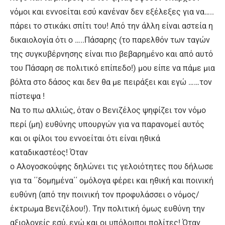
νόμοι και εννοείται εσύ κανέναν δεν εξέλεξες για να…..
πάρει το στικάκι σπίτι του! Από την άλλη είναι αστεία η
δικαιολογία ότι ο …..Πάσαρης (το παρελθόν των ταγών
της συγκυβέρνησης είναι πιο βεβαρημένο και από αυτό
του Πάσαρη σε πολιτικό επίπεδο!) μου είπε να πάμε μια
βόλτα στο δάσος και δεν θα με πειράξει και εγώ ……τον
πίστεψα !
Να το πω αλλιώς, όταν ο Βενιζέλος ψηφίζει τον νόμο
περί (μη) ευθύνης υπουργών για να παρανομεί αυτός
και οι φίλοι του εννοείται ότι είναι ηθικά
καταδικαστέος! Όταν
ο Αλογοσκούφης δηλώνει τις γελοιότητες που δήλωσε
για τα ΄΄δομημένα΄΄ ομόλογα φέρει και ηθική και ποινική
ευθύνη (από την ποινική τον προφυλάσσει ο νόμος/
έκτρωμα Βενιζέλου!). Την πολιτική όμως ευθύνη την
αξιολογείς εσύ, εγώ και οι υπόλοιποι πολίτες! Όταν