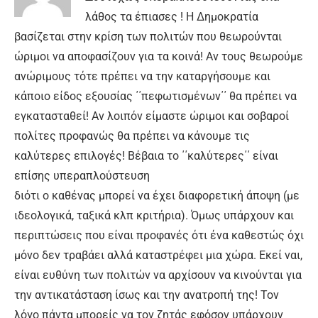
λάθος τα έπιασες ! Η Δημοκρατία
βασίζεται στην κρίση των πολιτών που θεωρούνται
ώριμοι να αποφασίζουν για τα κοινά! Αν τους θεωρούμε
ανώριμους τότε πρέπει να την καταργήσουμε και
κάποιο είδος εξουσίας ΄΄πεφωτισμένων΄΄ θα πρέπει να
εγκατασταθεί! Αν λοιπόν είμαστε ώριμοι και σοβαροί
πολίτες προφανώς θα πρέπει να κάνουμε τις
καλύτερες επιλογές! Βέβαια το ΄΄καλύτερες΄΄ είναι
επίσης υπεραπλούστευση
διότι ο καθένας μπορεί να έχει διαφορετική άποψη (με
ιδεολογικά, ταξικά κλπ κριτήρια). Όμως υπάρχουν και
περιπτώσεις που είναι προφανές ότι ένα καθεστώς όχι
μόνο δεν τραβάει αλλά καταστρέφει μια χώρα. Εκεί ναι,
είναι ευθύνη των πολιτών να αρχίσουν να κινούνται για
την αντικατάσταση ίσως και την ανατροπή της! Τον
λόγο πάντα μπορείς να τον ζητάς εφόσον υπάρχουν