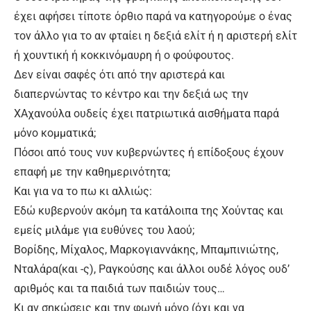
έχει αφήσει τίποτε όρθιο παρά να κατηγορούμε ο ένας
τον άλλο για το αν φταίει η δεξιά ελίτ ή η αριστερή ελίτ
ή χουντική ή κοκκινόμαυρη ή ο φούφουτος.
Δεν είναι σαφές ότι από την αριστερά και
διαπερνώντας το κέντρο και την δεξιά ως την
ΧΑχανούλα ουδείς έχει πατριωτικά αισθήματα παρά
μόνο κομματικά;
Πόσοι από τους νυν κυβερνώντες ή επίδοξους έχουν
επαφή με την καθημερινότητα;
Και για να το πω κι αλλιώς:
Εδώ κυβερνούν ακόμη τα κατάλοιπα της Χούντας και
εμείς μιλάμε για ευθύνες του λαού;
Βορίδης, Μίχαλος, Μαρκογιαννάκης, Μπαμπινιώτης,
Νταλάρα(και -ς), Ραγκούσης και άλλοι ουδέ λόγος ουδ’
αριθμός και τα παιδιά των παιδιών τους…
Κι αν σηκώσεις και την φωνή μόνο (όχι και να