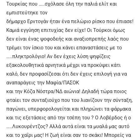
Τουρκίας που …..σχόλασε όλη την παλιά ελίτ και
εμπιστεύτηκε τον
δήμαρχο Ερντογάν ήταν ένα πελώριο ρίσκο που έπιασε!
Καμιά εγγύηση επιτυχίας δεν είχε! Οι Τούρκοι όμως
δεν είναι ένας ψοφοδεής και αναξιοπρεπής λαός που
τρέμει τον ίσκιο του και κάνει επαναστάσεις με το
…..πληκτρολόγιο! Αν δεν έχεις λύση ψηφίζεις
εξακολουθητικά αρνητικά μέχρι να προκύψει κάτι
καλό, δεν προφασίζεσαι ότι δεν έχεις επιλογή για να
αναπαράγεις την Μαφία/ΠΑΣΟΚ
και την Κόζα Νόστρα/ΝΔ αιώνια! Δηλαδή τώρα ποιος
φταίει τον συνταξιούχο που του λιανίζουν την σύνταξη,
παγώνει, υπερφορολογείται και πληρώνει τα φάρμακα
και τις εξετάσεις από την τσέπη του ? Ο Λοβέρδος ή ο
…..Λυκουρέντζος? Αλλά αυτά είναι τα μυαλά μας αυτό
και το χαΐρι μας! Η ζωή είναι σαν το σκάκι! Μπορείς να