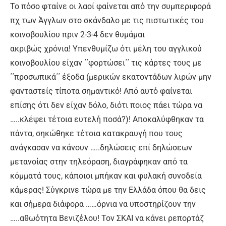
Το πόσο φταίνε οι λαοί φαίνεται από την συμπεριφορά
πχ των Άγγλων στο σκάνδαλο με τις πιστωτικές του
κοινοβουλίου πριν 2-3-4 δεν θυμάμαι
ακριβώς χρόνια! Υπενθυμίζω ότι μέλη του αγγλικού
κοινοβουλίου είχαν ΄΄φορτώσει΄΄ τις κάρτες τους με
΄΄προσωπικά΄΄ έξοδα (μερικών εκατοντάδων λιρών μην
φανταστείς τίποτα σημαντικό! Από αυτό φαίνεται
επίσης ότι δεν είχαν δόλο, διότι ποιος πάει τώρα να
…..κλέψει τέτοια ευτελή ποσά?)! Αποκαλύφθηκαν τα
πάντα, σηκώθηκε τέτοια κατακραυγή που τους
ανάγκασαν να κάνουν …..δηλώσεις επί δηλώσεων
μετανοίας στην τηλεόραση, διαγράφηκαν από τα
κόμματά τους, κάποιοι μπήκαν και φυλακή συνοδεία
κάμερας! Σύγκρινε τώρα με την Ελλάδα όπου θα δεις
και σήμερα διάφορα ……όρνια να υποστηρίζουν την
…..αθωότητα Βενιζέλου! Τον ΣΚΑΙ να κάνει ρεπορτάζ