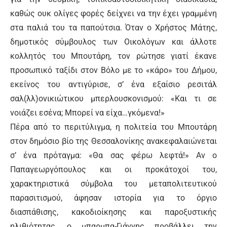
καθώς ουκ ολίγες φορές δείχνει να την έχει γραμμένη
στα παλιά του τα παπούτσια. Όταν ο Χρήστος Μάτης,
δημοτικός σύμβουλος των Οικολόγων και άλλοτε
κολλητός του Μπουτάρη, τον ρώτησε γιατί έκανε
προσωπικό ταξίδι στον Βόλο με το «κάρο» του Δήμου,
εκείνος του αντιγύρισε, σ’ ένα εξαίσιο ρεσιτάλ
σαλ(λλ)ονικιώτικου μπερλουσκονισμού: «Και τι σε
νοιάζει εσένα; Μπορεί να είχα…γκόμενα!»
Πέρα από το περιτύλιγμα, η πολιτεία του Μπουτάρη
στον δημόσιο βίο της Θεσσαλονίκης ανακεφαλαιώνεται
σ’ ένα πρόταγμα: «Θα σας φέρω λεφτά!» Αν ο
Παπαγεωργόπουλος και οι προκάτοχοί του,
χαρακτηριστικά σύμβολα του μεταπολιτευτικού
παρασιτισμού, άφησαν ιστορία για το όργιο
διασπάθισης, κακοδιοίκησης και παροξυστικής
ηλιθιότητας, ο μπαρμπα-Γιάννης προβάλλει την