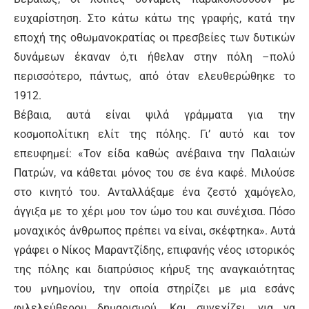
ευχαρίστηση. Στο κάτω κάτω της γραφής, κατά την
εποχή της οθωμανοκρατίας οι πρεσβείες των δυτικών
δυνάμεων έκαναν ό,τι ήθελαν στην πόλη –πολύ
περισσότερο, πάντως, από όταν ελευθερώθηκε το
1912.
Βέβαια, αυτά είναι ψιλά γράμματα για την
κοσμοπολίτικη ελίτ της πόλης. Γι’ αυτό και τον
επευφημεί: «Τον είδα καθώς ανέβαινα την Παλαιών
Πατρών, να κάθεται μόνος του σε ένα καφέ. Μιλούσε
στο κινητό του. Ανταλλάξαμε ένα ζεστό χαμόγελο,
άγγιξα με το χέρι μου τον ώμο του και συνέχισα. Πόσο
μοναχικός άνθρωπος πρέπει να είναι, σκέφτηκα». Αυτά
γράφει ο Νίκος Μαραντζίδης, επιφανής νέος ιστορικός
της πόλης και διαπρύσιος κήρυξ της αναγκαιότητας
του μνημονίου, την οποία στηρίζει με μια εσάνς
φιλελεύθερου δημαρισμού. Και συνεχίζει, για να