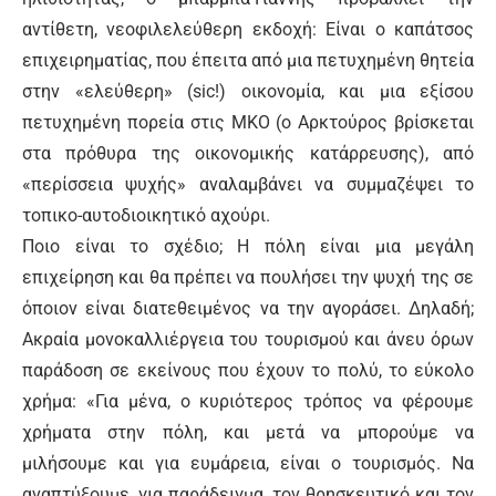
αντίθετη, νεοφιλελεύθερη εκδοχή: Είναι ο καπάτσος
επιχειρηματίας, που έπειτα από μια πετυχημένη θητεία
στην «ελεύθερη» (sic!) οικονομία, και μια εξίσου
πετυχημένη πορεία στις ΜΚΟ (ο Αρκτούρος βρίσκεται
στα πρόθυρα της οικονομικής κατάρρευσης), από
«περίσσεια ψυχής» αναλαμβάνει να συμμαζέψει το
τοπικο-αυτοδιοικητικό αχούρι.
Ποιο είναι το σχέδιο; Η πόλη είναι μια μεγάλη
επιχείρηση και θα πρέπει να πουλήσει την ψυχή της σε
όποιον είναι διατεθειμένος να την αγοράσει. Δηλαδή;
Ακραία μονοκαλλιέργεια του τουρισμού και άνευ όρων
παράδοση σε εκείνους που έχουν το πολύ, το εύκολο
χρήμα: «Για μένα, ο κυριότερος τρόπος να φέρουμε
χρήματα στην πόλη, και μετά να μπορούμε να
μιλήσουμε και για ευμάρεια, είναι ο τουρισμός. Να
αναπτύξουμε, για παράδειγμα, τον θρησκευτικό και τον