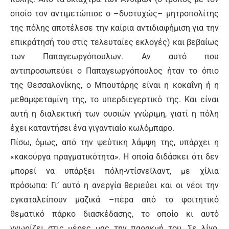
οποίο τον αντιμετώπισε ο –δυστυχώς– μητροπολίτης
της πόλης αποτέλεσε την καίρια αντιδιαφήμιση για την
επικράτησή του στις τελευταίες εκλογές) και βεβαίως
των Παπαγεωργόπουλων. Αν αυτό που
αντιπροσωπεύει ο Παπαγεωργόπουλος ήταν το όπιο
της Θεσσαλονίκης, ο Μπουτάρης είναι η κοκαΐνη ή η
μεθαμφεταμίνη της, το υπερδιεγερτικό της. Και είναι
αυτή η διαλεκτική των ουσιών γνώριμη, γιατί η πόλη
έχει καταντήσει ένα γιγαντιαίο κωλόμπαρο.
Πίσω, όμως, από την ψεύτικη λάμψη της, υπάρχει η
«κακούργα πραγματικότητα». Η οποία διδάσκει ότι δεν
μπορεί να υπάρξει πόλη-ντίσνεϊλαντ, με χίλια
πρόσωπα: Γι’ αυτό η ανεργία θεριεύει και οι νέοι την
εγκαταλείπουν μαζικά –πέρα από το φοιτητικό
θεματικό πάρκο διασκέδασης, το οποίο κι αυτό
γνωρίζει στις μέρες μας την παρακμή του. Σε λίγο,