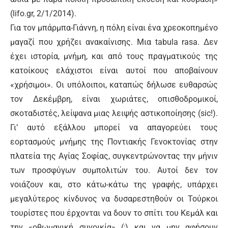
(lifo.gr, 2/1/2014).
Για τον μπάρμπα-Γιάννη, η πόλη είναι ένα χρεοκοπημένο
μαγαζί που χρήζει ανακαίνισης. Μια tabula rasa. Δεν
έχει ιστορία, μνήμη, και από τους πραγματικούς της
κατοίκους ελάχιστοι είναι αυτοί που αποβαίνουν
«χρήσιμοι». Οι υπόλοιποι, καταπώς δήλωσε ευθαρσώς
τον Δεκέμβρη, είναι χωριάτες, οπισθοδρομικοί,
σκοταδιστές, λείψανα μιας λειψής αστικοποίησης (sic!).
Γι’ αυτό εξάλλου μπορεί να απαγορεύει τους
εορτασμούς μνήμης της Ποντιακής Γενοκτονίας στην
πλατεία της Αγίας Σοφίας, συγκεντρώνοντας την μήνιν
των προσφύγων συμπολιτών του. Αυτοί δεν τον
νοιάζουν και, στο κάτω-κάτω της γραφής, υπάρχει
μεγαλύτερος κίνδυνος να δυσαρεστηθούν οι Τούρκοι
τουρίστες που έρχονται να δουν το σπίτι του Κεμάλ και
την «οθωμανική συνοικία» (;) και να μην αφήσουν