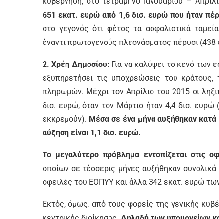
κυβέρνηση, στο τετράμηνο Ιανουαρίου – Απρι
651 εκατ. ευρώ από 1,6 δισ. ευρώ που ήταν πέρ
στο γεγονός ότι φέτος τα ασφαλιστικά ταμεί
έναντι πρωτογενούς πλεονάσματος πέρυσι (438 
2. Χρέη Δημοσίου:
Για να καλύψει το κενό των ε
εξυπηρετήσει τις υποχρεώσεις του κράτους, 
πληρωμών. Μέχρι τον Απρίλιο του 2015 οι ληξι
δισ. ευρώ, όταν τον Μάρτιο ήταν 4,4 δισ. ευ
εκκρεμούν).
Μέσα σε ένα μήνα αυξήθηκαν κατά 4
αύξηση είναι 1,1 δισ. ευρώ.
Το μεγαλύτερο πρόβλημα εντοπίζεται στις ο
οποίων σε τέσσερις μήνες αυξήθηκαν συνολικά 
οφειλές του ΕΟΠΥΥ και άλλα 342 εκατ. ευρώ τω
Εκτός, όμως, από τους φορείς της γενικής κυβ
κεντρικής διοίκησης.
Δηλαδή των υπουργείων κ