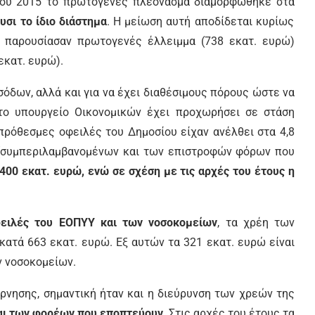
λίου 2015 το πρωτογενές πλεόνασμα διαμορφώθηκε στα
υσι το ίδιο διάστημα
. Η μείωση αυτή αποδίδεται κυρίως
α παρουσίασαν πρωτογενές έλλειμμα (738 εκατ. ευρώ)
εκατ. ευρώ).
σόδων, αλλά και για να έχει διαθέσιμους πόρους ώστε να
το υπουργείο Οικονομικών έχει προχωρήσει σε στάση
πρόθεσμες οφειλές του Δημοσίου είχαν ανέλθει στα 4,8
ρώ (συμπεριλαμβανομένων και των επιστροφών φόρων που
00 εκατ. ευρώ, ενώ σε σχέση με τις αρχές του έτους η
φειλές του ΕΟΠΥΥ και των νοσοκομείων
, τα χρέη των
κατά 663 εκατ. ευρώ. Εξ αυτών τα 321 εκατ. ευρώ είναι
ν νοσοκομείων.
έρνησης, σημαντική ήταν και η διεύρυνση των χρεών της
αι των φορέων που εποπτεύουν
. Στις αρχές του έτους τα