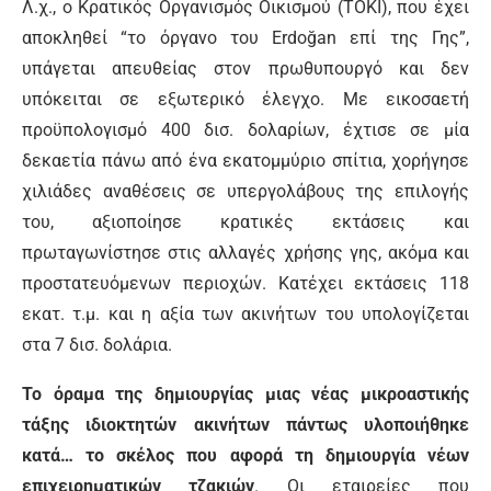
Λ.χ., ο Κρατικός Οργανισμός Οικισμού (TOKİ), που έχει
αποκληθεί “το όργανο του Erdoğan επί της Γης”,
υπάγεται απευθείας στον πρωθυπουργό και δεν
υπόκειται σε εξωτερικό έλεγχο. Με εικοσαετή
προϋπολογισμό 400 δισ. δολαρίων, έχτισε σε μία
δεκαετία πάνω από ένα εκατομμύριο σπίτια, χορήγησε
χιλιάδες αναθέσεις σε υπεργολάβους της επιλογής
του, αξιοποίησε κρατικές εκτάσεις και
πρωταγωνίστησε στις αλλαγές χρήσης γης, ακόμα και
προστατευόμενων περιοχών. Κατέχει εκτάσεις 118
εκατ. τ.μ. και η αξία των ακινήτων του υπολογίζεται
στα 7 δισ. δολάρια.
Το όραμα της δημιουργίας μιας νέας μικροαστικής
τάξης ιδιοκτητών ακινήτων πάντως υλοποιήθηκε
κατά… το σκέλος που αφορά τη δημιουργία νέων
επιχειρηματικών τζακιών
. Οι εταιρείες που