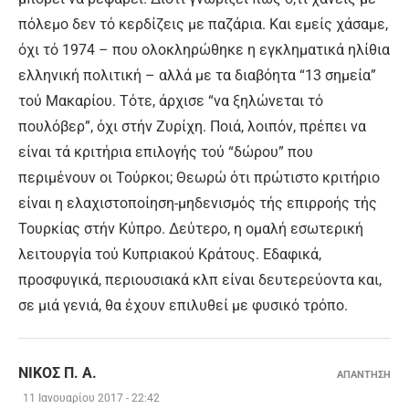
πόλεμο δεν τό κερδίζεις με παζάρια. Και εμείς χάσαμε,
όχι τό 1974 – που ολοκληρώθηκε η εγκληματικά ηλίθια
ελληνική πολιτική – αλλά με τα διαβόητα “13 σημεία”
τού Μακαρίου. Τότε, άρχισε “να ξηλώνεται τό
πουλόβερ”, όχι στήν Ζυρίχη. Ποιά, λοιπόν, πρέπει να
είναι τά κριτήρια επιλογής τού “δώρου” που
περιμένουν οι Τούρκοι; Θεωρώ ότι πρώτιστο κριτήριο
είναι η ελαχιστοποίηση-μηδενισμός τής επιρροής τής
Τουρκίας στήν Κύπρο. Δεύτερο, η ομαλή εσωτερική
λειτουργία τού Κυπριακού Κράτους. Εδαφικά,
προσφυγικά, περιουσιακά κλπ είναι δευτερεύοντα και,
σε μιά γενιά, θα έχουν επιλυθεί με φυσικό τρόπο.
ΝΊΚΟΣ Π. Α.
ΑΠΑΝΤΗΣΗ
11 Ιανουαρίου 2017 - 22:42