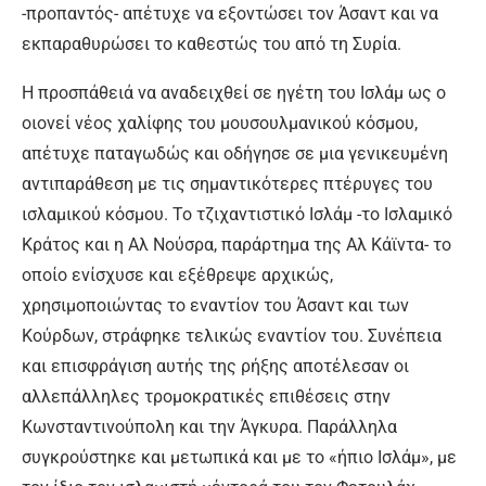
-προπαντός- απέτυχε να εξοντώσει τον Άσαντ και να
εκπαραθυρώσει το καθεστώς του από τη Συρία.
Η προσπάθειά να αναδειχθεί σε ηγέτη του Ισλάμ ως ο
οιονεί νέος χαλίφης του μουσουλμανικού κόσμου,
απέτυχε παταγωδώς και οδήγησε σε μια γενικευμένη
αντιπαράθεση με τις σημαντικότερες πτέρυγες του
ισλαμικού κόσμου. Το τζιχαντιστικό Ισλάμ -το Ισλαμικό
Κράτος και η Αλ Νούσρα, παράρτημα της Αλ Κάϊντα- το
οποίο ενίσχυσε και εξέθρεψε αρχικώς,
χρησιμοποιώντας το εναντίον του Άσαντ και των
Κούρδων, στράφηκε τελικώς εναντίον του. Συνέπεια
και επισφράγιση αυτής της ρήξης αποτέλεσαν οι
αλλεπάλληλες τρομοκρατικές επιθέσεις στην
Κωνσταντινούπολη και την Άγκυρα. Παράλληλα
συγκρούστηκε και μετωπικά και με το «ήπιο Ισλάμ», με