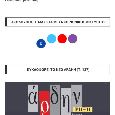
ΑΚΟΛΟΥΘΉΣΤΕ ΜΑΣ ΣΤΑ ΜΈΣΑ ΚΟΙΝΩΝΙΚΉΣ ΔΙΚΤΎΩΣΗΣ
ΚΥΚΛΟΦΟΡΕΊ ΤΟ ΝΈΟ ΆΡΔΗΝ (Τ. 137)