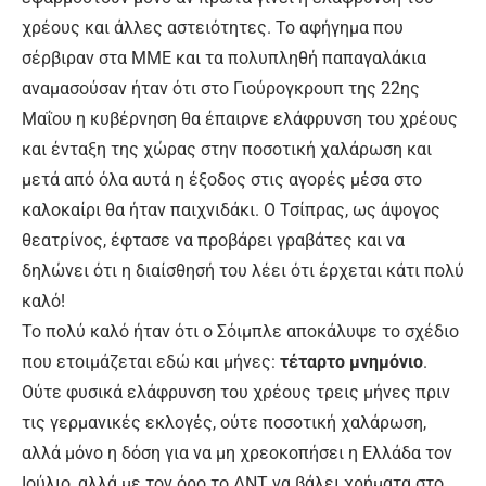
χρέους και άλλες αστειότητες. Το αφήγημα που
σέρβιραν στα ΜΜΕ και τα πολυπληθή παπαγαλάκια
αναμασούσαν ήταν ότι στο Γιούρογκρουπ της 22ης
Μαΐου η κυβέρνηση θα έπαιρνε ελάφρυνση του χρέους
και ένταξη της χώρας στην ποσοτική χαλάρωση και
μετά από όλα αυτά η έξοδος στις αγορές μέσα στο
καλοκαίρι θα ήταν παιχνιδάκι. Ο Τσίπρας, ως άψογος
θεατρίνος, έφτασε να προβάρει γραβάτες και να
δηλώνει ότι η διαίσθησή του λέει ότι έρχεται κάτι πολύ
καλό!
Το πολύ καλό ήταν ότι ο Σόιμπλε αποκάλυψε το σχέδιο
που ετοιμάζεται εδώ και μήνες:
τέταρτο μνημόνιο
.
Ούτε φυσικά ελάφρυνση του χρέους τρεις μήνες πριν
τις γερμανικές εκλογές, ούτε ποσοτική χαλάρωση,
αλλά μόνο η δόση για να μη χρεοκοπήσει η Ελλάδα τον
Ιούλιο, αλλά με τον όρο το ΔΝΤ να βάλει χρήματα στο