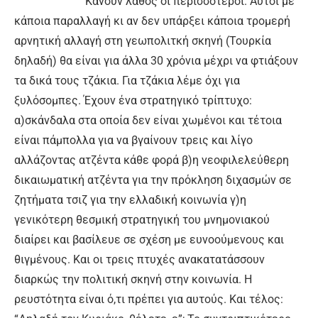
Κάνουν λάθος οι περισσότεροι. Αυτοί μέ
κάποια παραλλαγή κι αν δεν υπάρξει κάποια τρομερή
αρνητική αλλαγή στη γεωπολιτκή σκηνή (Τουρκία
δηλαδή) θα είναι για άλλα 30 χρόνια μέχρι να φτιάξουν
τα δικά τους τζάκια. Για τζάκια λέμε όχι για
ξυλόσομπες. Έχουν ένα στρατηγικό τρίπτυχο:
α)σκάνδαλα στα οποία δεν είναι χωμένοι και τέτοια
είναι πάμπολλα για να βγαίνουν τρεις και λίγο
αλλάζοντας ατζέντα κάθε φορά β)η νεοφιλελεύθερη
δικαιωματική ατζέντα για την πρόκληση διχασμών σε
ζητήματα τσιζ για την ελλαδική κοινωνία γ)η
γενικότερη θεσμική στρατηγική του μνημονιακού
διαίρει και βασίλευε σε σχέση με ευνοούμενους και
θιγμένους. Και οι τρεις πτυχές ανακατατάσσουν
διαρκώς την πολιτική σκηνή στην κοινωνία. Η
ρευστότητα είναι ό,τι πρέπει για αυτούς. Και τέλος: