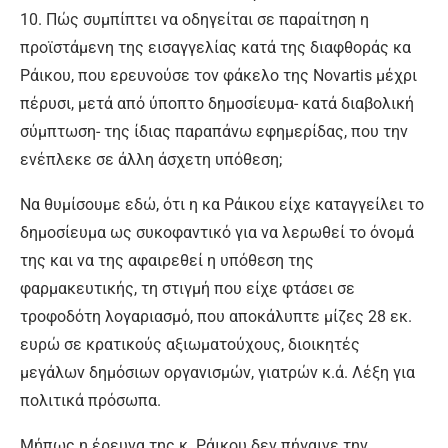
10. Πώς συμπίπτει να οδηγείται σε παραίτηση η
προϊστάμενη της εισαγγελίας κατά της διαφθοράς κα
Ράικου, που ερευνούσε τον φάκελο της Novartis μέχρι
πέρυσι, μετά από ύποπτο δημοσίευμα- κατά διαβολική
σύμπτωση- της ίδιας παραπάνω εφημερίδας, που την
ενέπλεκε σε άλλη άσχετη υπόθεση;
Να θυμίσουμε εδώ, ότι η κα Ράικου είχε καταγγείλει το
δημοσίευμα ως συκοφαντικό για να λερωθεί το όνομά
της και να της αφαιρεθεί η υπόθεση της
φαρμακευτικής, τη στιγμή που είχε φτάσει σε
τροφοδότη λογαριασμό, που αποκάλυπτε μίζες 28 εκ.
ευρώ σε κρατικούς αξιωματούχους, διοικητές
μεγάλων δημόσιων οργανισμών, γιατρών κ.ά. Λέξη για
πολιτικά πρόσωπα.
Μήπως η έρευνα της κ. Ράικου δεν πήγαινε την