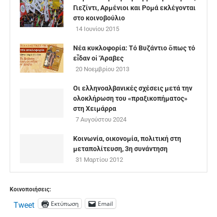
Γιεζίντι, Αρμένιοι και Ρομά εκλέγονται
στο κοινοβούλιο
14 Ιουνίου 2015
Νέα κυκλοφορία: Τό Βυ­ζάν­τι­ο ὅ­πως τό
εἶ­δαν οἱ Ἄ­ρα­βες
20 Νοεμβρίου 2013
Οι ελληνοαλβανικές σχέσεις μετά την
ολοκλήρωση του «πραξικοπήματος»
στη Χειμάρρα
7 Αυγούστου 2024
Κοινωνία, οικονομία, πολιτική στη
μεταπολίτευση, 3η συνάντηση
31 Μαρτίου 2012
Κοινοποιήσεις:
Εκτύπωση
Email
Tweet