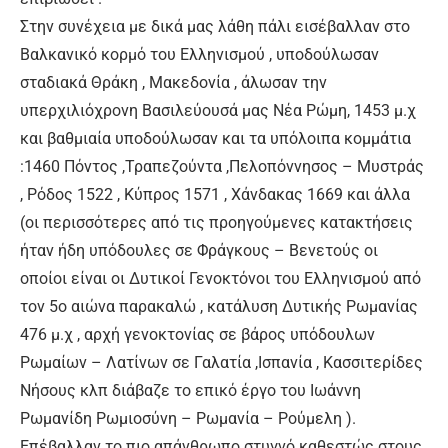
Στην συνέχεια με δικά μας λάθη πάλι εισέβαλλαν στο
Βαλκανικό κορμό του Ελληνισμού , υποδούλωσαν
σταδιακά Θράκη , Μακεδονία , άλωσαν την
υπερχιλιόχρονη Βασιλεύουσά μας Νέα Ρώμη, 1453 μ.χ
και βαθμιαία υποδούλωσαν και τα υπόλοιπα κομμάτια
:1460 Πόντος ,Τραπεζούντα ,Πελοπόννησος – Μυστράς
, Ρόδος 1522 , Κύπρος 1571 , Χάνδακας 1669 και άλλα
(οι περισσότερες από τις προηγούμενες κατακτήσεις
ήταν ήδη υπόδουλες σε Φράγκους – Βενετούς οι
οποίοι είναι οι Δυτικοί Γενοκτόνοι του Ελληνισμού από
τον 5ο αιώνα παρακαλώ , κατάλυση Δυτικής Ρωμανίας
476 μ.χ , αρχή γενοκτονίας σε βάρος υπόδουλων
Ρωμαίων – Λατίνων σε Γαλατία ,Ισπανία , Κασσιτερίδες
Νήσους κλπ διάβαζε το επικό έργο του Ιωάννη
Ρωμανίδη Ρωμιοσύνη – Ρωμανία – Ρούμελη ).
Επέβαλλαν το πιο απάνθρωπο στυγνό καθεστώς στους