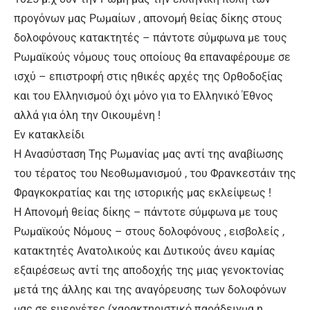
προγόνων μας Ρωμαίων , απονομή θείας δίκης στους
δολοφόνους κατακτητές – πάντοτε σύμφωνα με τους
Ρωμαϊκούς νόμους τους οποίους θα επαναφέρουμε σε
ισχύ – επιστροφή στις ηθικές αρχές της Ορθοδοξίας
και του Ελληνισμού όχι μόνο για το Ελληνικό Έθνος
αλλά για όλη την Οικουμένη !
Εν κατακλείδι
Η Ανασύσταση Της Ρωμανίας μας αντί της αναβίωσης
του τέρατος του Νεοθωμανισμού , του Φρανκεστάιν της
Φραγκοκρατίας και της ιστορικής μας εκλείψεως !
Η Απονομή θείας δίκης – πάντοτε σύμφωνα με τους
Ρωμαϊκούς Νόμους – στους δολοφόνους , εισβολείς ,
κατακτητές Ανατολικούς και Δυτικούς άνευ καμίας
εξαιρέσεως αντί της αποδοχής της μιας γενοκτονίας
μετά της άλλης και της αναγόρευσης των δολοφόνων
μας σε ευεργέτες (χαρακτηριστικό παράδειγμα η