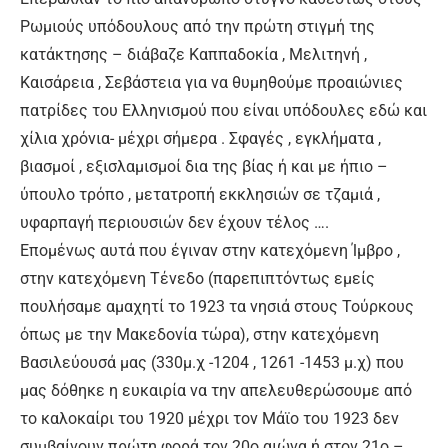
Ρωμιούς υπόδουλους από την πρώτη στιγμή της
κατάκτησης – διάβαζε Καππαδοκία , Μελιτηνή ,
Καισάρεια , Σεβάστεια για να θυμηθούμε προαιώνιες
πατρίδες του Ελληνισμού που είναι υπόδουλες εδώ και
χίλια χρόνια- μέχρι σήμερα . Σφαγές , εγκλήματα ,
βιασμοί , εξισλαμισμοί δια της βίας ή και με ήπιο –
ύπουλο τρόπο , μετατροπή εκκλησιών σε τζαμιά ,
υφαρπαγή περιουσιών δεν έχουν τέλος ….
Επομένως αυτά που έγιναν στην κατεχόμενη Ίμβρο ,
στην κατεχόμενη Τένεδο (παρεπιπτόντως εμείς
πουλήσαμε αμαχητί το 1923 τα νησιά στους Τούρκους
όπως με την Μακεδονία τώρα), στην κατεχόμενη
Βασιλεύουσά μας (330μ.χ -1204 , 1261 -1453 μ.χ) που
μας δόθηκε η ευκαιρία να την απελευθερώσουμε από
το καλοκαίρι του 1920 μέχρι τον Μάϊο του 1923 δεν
συμβαίνουν πρώτη φορά τον 20ο αιώνα ή στον 21ο –