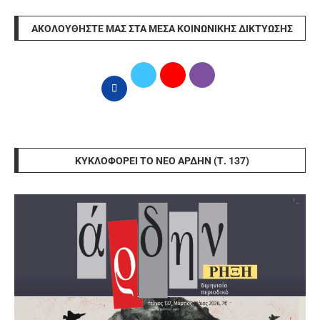
ΑΚΟΛΟΥΘΉΣΤΕ ΜΑΣ ΣΤΑ ΜΈΣΑ ΚΟΙΝΩΝΙΚΉΣ ΔΙΚΤΎΩΣΗΣ
ΚΥΚΛΟΦΟΡΕΊ ΤΟ ΝΈΟ ΆΡΔΗΝ (Τ. 137)