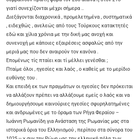
γιατί συνεχίζονται μέχρι σήμερα ..
Διεξάγονται διαχρονικά , προμελετημένα , συστηματικά
, ειδεχθώς , ανελεώς από τους Τούρκους κατακτητές
εδώ και χίλια χρόνια με την δική μας ανοχή και
συνενοχή με κάποιες εξαιρέσεις ασφαλώς από την
μεριά μας που δεν αναιρούν τον κανόνα .
Επομένως τίς πταίει και τί μέλλει γενέσθαι ;
Πταίμε όλοι , ηγεσίες και λαός , ο καθείς με το μερίδιο
ευθύνης του .
Και επειδή εκ των πραγμάτων οι ηγεσίες δεν πρόκειται
να αλλάξουν πρέπει να αλλάξουμε εμείς ο λαός και να
δημιουργήσουμε καινούριες ηγεσίες σφυρηλατημένες
και ανδρωμένες με το όραμα των Ρήγα Φεραίου –
Ιωάννη Ρωμανίδη για Ανάσταση της Ρωμανίας μας στα
ιστορικά όρια του Ελληνισμού , περίπου στα σύνορα του
1025 μ.χ συν την Ρώμη μας την ελληνική πόλη των