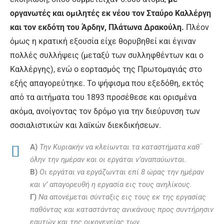
οργανωτές και ομιλητές εκ νέου τον Σταύρο Καλλέργη
και τον εκδότη του
Άρδην
, Πλάτωνα Δρακούλη.
Πλέον
όμως η κρατική εξουσία είχε θορυβηθεί και
έγιναν
πολλές συλλήψεις (μεταξύ των συλληφθέντων και ο
Καλλέργης), ενώ ο εορτασμός της Πρωτομαγιάς στο
εξής απαγορεύτηκε. Το ψήφισμα που εξεδόθη, εκτός
από τα αιτήματα του 1893 προσέθεσε και ορισμένα
ακόμα, ανοίγοντας τον δρόμο για την διεύρυνση των
σοσιαλιστικών και λαϊκών διεκδικήσεων.
Α)
Την Κυριακήν να κλείωνται τα καταστήματα καθ΄
όλην την ημέραν και οι εργάται ν’αναπαύωνται.
Β)
Οι εργάται να εργάζωνται επί 8 ώρας την ημέραν
και ν’ απαγορευθή η εργασία εις τους ανηλίκους.
Γ)
Να απονέμεται σύνταξις εις τους εκ της εργασίας
παθόντας και καταστάντας ανικάνους προς συντήρησιν
εαυτών και της οικογενείας των.