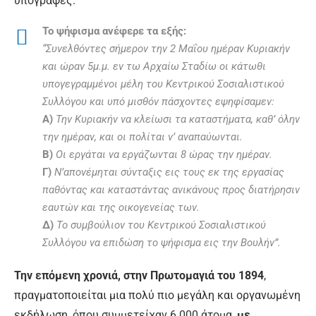
υπογραφές.
Το ψήφισμα ανέφερε τα εξής:
“Συνελθόντες σήμερον την 2 Μαΐου ημέραν Κυριακήν
και ώραν 5μ.μ. εν τω Αρχαίω Σταδίω οι κάτωθι
υπογεγραμμένοι μέλη του Κεντρικού Σοσιαλιστικού
Συλλόγου και υπό μισθόν πάσχοντες εψηφίσαμεν:
Α)
Την Κυριακήν να κλείωσι τα καταστήματα, καθ’ όλην
την ημέραν, και οι πολίται ν’ αναπαύωνται.
Β)
Οι εργάται να εργάζωνται 8 ώρας την ημέραν.
Γ)
Ν’απονέμηται σύνταξις εις τους εκ της εργασίας
παθόντας και καταστάντας ανικάνους προς διατήρησιν
εαυτών και της οικογενείας των.
Δ)
Το συμβούλιον του Κεντρικού Σοσιαλιστικού
Συλλόγου να επιδώση το ψήφισμα εις την Βουλήν”.
Την επόμενη χρονιά, στην Πρωτομαγιά του 1894
,
πραγματοποιείται μια πολύ πιο μεγάλη και οργανωμένη
εκδήλωση, όπου συμμετείχαν 6.000 άτομα,
με