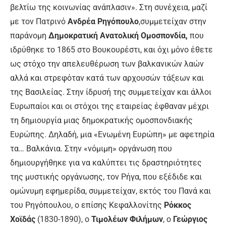
βελτίω της κοινωνίας ανάπλασιν». Στη συνέχεια, μαζί
με τον Πατρινό
Ανδρέα Ρηγόπουλο
,
συμμετείχαν στην
παράνομη
Δημοκρατική Ανατολική Ομοσπονδία
,
που
ιδρύθηκε το 1865 στο Βουκουρέστι, και όχι μόνο έθετε
ως στόχο την απελευθέρωση των βαλκανικών λαών
αλλά και στρεφόταν κατά των αρχουσών τάξεων και
της Βασιλείας. Στην ίδρυσή της συμμετείχαν και άλλοι
Ευρωπαίοι και οι στόχοι της εταιρείας έφθαναν μέχρι
τη δημιουργία μιας δημοκρατικής ομοσπονδιακής
Ευρώπης. Δηλαδή, μια «Ενωμένη Ευρώπη» με αφετηρία
τα… Βαλκάνια. Στην «νόμιμη» οργάνωση που
δημιουργήθηκε για να καλύπτει τις δραστηριότητες
της μυστικής οργάνωσης, τον
Ρήγα
, που εξέδιδε και
ομώνυμη εφημερίδα, συμμετείχαν, εκτός του Πανά και
του Ρηγόπουλου, ο επίσης Κεφαλλονίτης
Ρόκκος
Χοϊδάς
(1830-1890), ο
Τιμολέων Φιλήμων
, ο
Γεώργιος