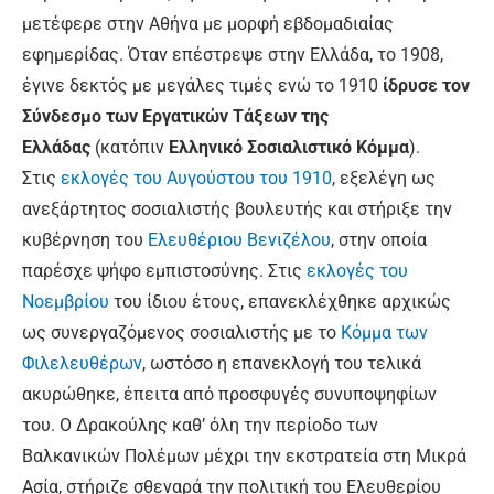
μετέφερε στην Αθήνα με μορφή εβδομαδιαίας
εφημερίδας. Όταν επέστρεψε στην Ελλάδα, το 1908,
έγινε δεκτός με μεγάλες τιμές ενώ το 1910
ίδρυσε τον
Σύνδεσμο των Εργατικών Τάξεων της
Ελλάδας
(κατόπιν
Ελληνικό Σοσιαλιστικό Κόμμα
).
Στις
εκλογές του Αυγούστου του 1910
, εξελέγη ως
ανεξάρτητος σοσιαλιστής βουλευτής και στήριξε την
κυβέρνηση του
Ελευθέριου Βενιζέλου
, στην οποία
παρέσχε ψήφο εμπιστοσύνης. Στις
εκλογές του
Νοεμβρίου
του ίδιου έτους, επανεκλέχθηκε αρχικώς
ως συνεργαζόμενος σοσιαλιστής με το
Κόμμα των
Φιλελευθέρων
, ωστόσο η επανεκλογή του τελικά
ακυρώθηκε, έπειτα από προσφυγές συνυποψηφίων
του. Ο Δρακούλης καθ’ όλη την περίοδο των
Βαλκανικών Πολέμων μέχρι την εκστρατεία στη Μικρά
Ασία, στήριζε σθεναρά την πολιτική του Ελευθερίου