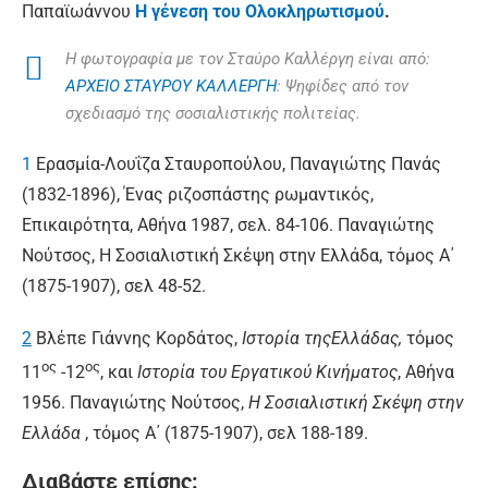
Παπαϊωάννου
Η γένεση του Ολοκληρωτισμού
.
Η φωτογραφία με τον Σταύρο Καλλέργη είναι από:
ΑΡΧΕΙΟ ΣΤΑΥΡΟΥ ΚΑΛΛΕΡΓΗ
: Ψηφίδες από τον
σχεδιασμό της σοσιαλιστικής πολιτείας.
1
Ερασμία-Λουΐζα Σταυροπούλου,
Παναγιώτης Πανάς
(1832-1896), Ένας ριζοσπάστης ρωμαντικός
,
Επικαιρότητα, Αθήνα 1987, σελ. 84-106. Παναγιώτης
Νούτσος,
Η Σοσιαλιστική Σκέψη στην Ελλάδα
, τόμος Α΄
(1875-1907), σελ 48-52.
2
Βλέπε Γιάννης Κορδάτος,
Ιστορία της
Ελλάδας,
τόμος
ος
ος
11
-12
, και
Ιστορία του Εργατικού Κινήματος
, Αθήνα
1956. Παναγιώτης Νούτσος,
Η Σοσιαλιστική Σκέψη στην
Ελλάδα
, τόμος Α΄ (1875-1907), σελ 188-189.
Διαβάστε επίσης: