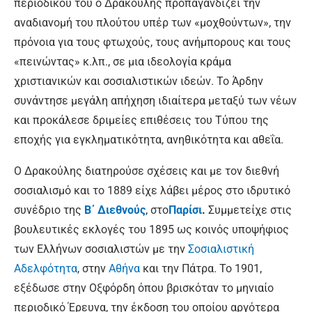
περιοδικού του ο Δρακούλης προπαγανδίζει την
αναδιανομή του πλούτου υπέρ των «μοχθούντων», την
πρόνοια για τους φτωχούς, τους ανήμπορους και τους
«πεινώντας» κ.λπ., σε μια ιδεολογία κράμα
χριστιανικών και σοσιαλιστικών ιδεών. Το Άρδην
συνάντησε μεγάλη απήχηση ιδιαίτερα μεταξύ των νέων
και προκάλεσε δριμείες επιθέσεις του Τύπου της
εποχής για εγκληματικότητα, ανηθικότητα και αθεΐα.
Ο Δρακούλης διατηρούσε σχέσεις και με τον διεθνή
σοσιαλισμό και το 1889 είχε λάβει μέρος στο ιδρυτικό
συνέδριο της
Β΄ Διεθνούς
, στο
Παρίσι
.
Συμμετείχε στις
βουλευτικές εκλογές του 1895 ως κοινός υποψήφιος
των Ελλήνων σοσιαλιστών με την
Σοσιαλιστική
Αδελφότητα
, στην
Αθήνα
και την Πάτρα. Το 1901,
εξέδωσε στην Οξφόρδη όπου βρισκόταν το μηνιαίο
περιοδικό Έρευνα, την έκδοση του οποίου αργότερα