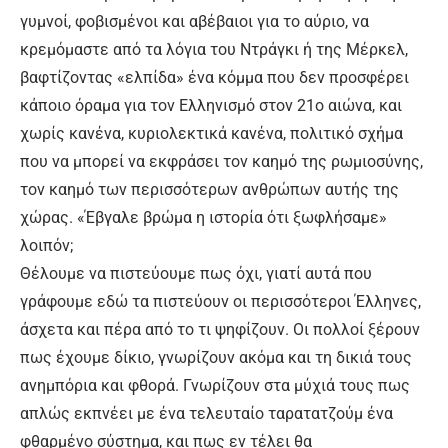
γυμνοί, φοβισμένοι και αβέβαιοι για το αύριο, να
κρεμόμαστε από τα λόγια του Ντράγκι ή της Μέρκελ,
βαφτίζοντας «ελπίδα» ένα κόμμα που δεν προσφέρει
κάποιο όραμα για τον Ελληνισμό στον 21ο αιώνα, και
χωρίς κανένα, κυριολεκτικά κανένα, πολιτικό σχήμα
που να μπορεί να εκφράσει τον καημό της ρωμιοσύνης,
τον καημό των περισσότερων ανθρώπων αυτής της
χώρας. «Έβγαλε βρώμα η ιστορία ότι ξωφλήσαμε»
λοιπόν;
Θέλουμε να πιστεύουμε πως όχι, γιατί αυτά που
γράφουμε εδώ τα πιστεύουν οι περισσότεροι Έλληνες,
άσχετα και πέρα από το τι ψηφίζουν. Οι πολλοί ξέρουν
πως έχουμε δίκιο, γνωρίζουν ακόμα και τη δικιά τους
ανημπόρια και φθορά. Γνωρίζουν στα μύχιά τους πως
απλώς εκπνέει με ένα τελευταίο ταρατατζούμ ένα
φθαρμένο σύστημα, και πως εν τέλει θα