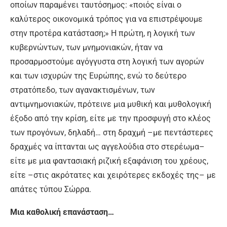
οποίων παραμένει ταυτόσημος: «ποιός είναι ο
καλύτερος οικονομικά τρόπος για να επιστρέψουμε
στην προτέρα κατάσταση;» Η πρώτη, η λογική των
κυβερνώντων, των μνημονιακών, ήταν να
προσαρμοστούμε αγόγγυστα στη λογική των αγορών
και των ισχυρών της Ευρώπης, ενώ το δεύτερο
στρατόπεδο, των αγανακτισμένων, των
αντιμνημονιακών, πρότεινε μια μυθική και μυθολογική
έξοδο από την κρίση, είτε με την προσφυγή στο κλέος
των προγόνων, δηλαδή… στη δραχμή –με πεντάστερες
δραχμές να ίπτανται ως αγγελούδια στο στερέωμα–
είτε με μια φαντασιακή ριζική εξαφάνιση του χρέους,
είτε –στις ακρότατες και χειρότερες εκδοχές της– με
απάτες τύπου Σώρρα.
Μια καθολική επανάσταση…