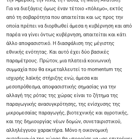
Για να διεξάγεις όμως έναν τέτοιο «πόλεμο», εκτός
από τη σοβαρότητα που απαιτείται και ως προς την
οποία πρέπει να διορθωθεί άμεσα η κυβέρνηση και από
παρέα να γίνει όντως κυβέρνηση, απαιτείται και κάτι
άλλο αποφασιστικό. Η διασφάλιση της μέγιστης
εθνικής ενότητας. Και αυτό έχει δύο βασικές
παραμέτρους. Πρώτον, μια πλατειά κοινωνική
συμμαχία που θα εκμεταλλευτεί το momentum της
ισχυρής λαϊκής στήριξης ενώ, άμεσα και
μεσοπρόθεσμα, αποφασιστικής σημασίας για την
αλλαγή της ρότας της χώρας είναι το ζήτημα της
παραγωγικής ανασυγκρότησης, της ενίσχυσης της
μικρομεσαίας παραγωγής, βιοτεχνικής και αγροτικής,
και της δημιουργίας νέων δομών, συνεταιριστικού,
αλληλέγγυου χαρακτήρα. Μόνο η οικονομική
αυτοδυναμία της χώρας θα μπορούσε να μας επιτρέψει