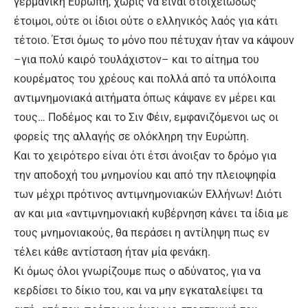
γερμανική Ευρώπη, χωρίς να είναι στοιχειωδώς
έτοιμοι, ούτε οι ίδιοι ούτε ο ελληνικός λαός για κάτι
τέτοιο. Έτσι όμως το μόνο που πέτυχαν ήταν να κάψουν
–για πολύ καιρό τουλάχιστον– και το αίτημα του
κουρέματος του χρέους και πολλά από τα υπόλοιπα
αντιμνημονιακά αιτήματα όπως κάψανε εν μέρει και
τους… Ποδέμος και το Σιν Φέιν, εμφανιζόμενοι ως οι
φορείς της αλλαγής σε ολόκληρη την Ευρώπη.
Και το χειρότερο είναι ότι έτσι άνοιξαν το δρόμο για
την αποδοχή του μνημονίου και από την πλειοψηφία
των μέχρι πρότινος αντιμνημονιακών Ελλήνων! Διότι
αν και μια «αντιμνημονιακή κυβέρνηση κάνει τα ίδια με
τους μνημονιακούς, θα περάσει η αντίληψη πως εν
τέλει κάθε αντίσταση ήταν μία φενάκη.
Κι όμως όλοι γνωρίζουμε πως ο αδύνατος, για να
κερδίσει το δίκιο του, και να μην εγκαταλείψει τα