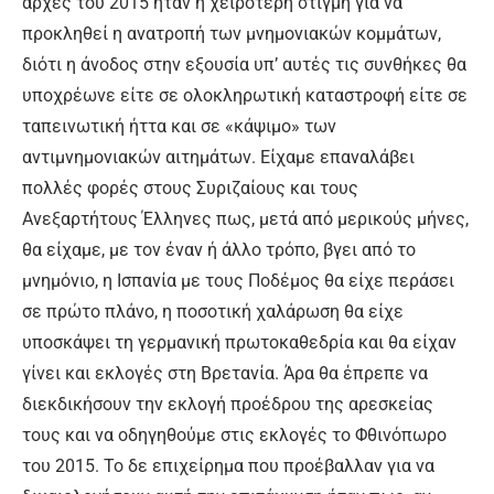
αρχές του 2015 ήταν η χειρότερη στιγμή για να
προκληθεί η ανατροπή των μνημονιακών κομμάτων,
διότι η άνοδος στην εξουσία υπ’ αυτές τις συνθήκες θα
υποχρέωνε είτε σε ολοκληρωτική καταστροφή είτε σε
ταπεινωτική ήττα και σε «κάψιμο» των
αντιμνημονιακών αιτημάτων. Είχαμε επαναλάβει
πολλές φορές στους Συριζαίους και τους
Ανεξαρτήτους Έλληνες πως, μετά από μερικούς μήνες,
θα είχαμε, με τον έναν ή άλλο τρόπο, βγει από το
μνημόνιο, η Ισπανία με τους Ποδέμος θα είχε περάσει
σε πρώτο πλάνο, η ποσοτική χαλάρωση θα είχε
υποσκάψει τη γερμανική πρωτοκαθεδρία και θα είχαν
γίνει και εκλογές στη Βρετανία. Άρα θα έπρεπε να
διεκδικήσουν την εκλογή προέδρου της αρεσκείας
τους και να οδηγηθούμε στις εκλογές το Φθινόπωρο
του 2015. Το δε επιχείρημα που προέβαλλαν για να