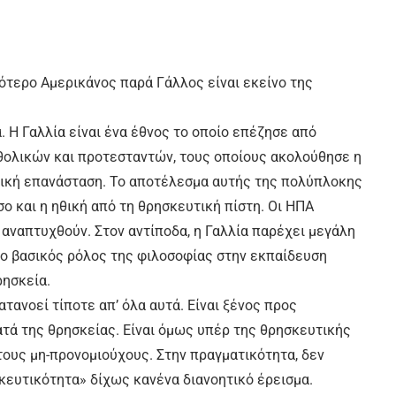
σότερο Αμερικάνος παρά Γάλλος είναι εκείνο της
. Η Γαλλία είναι ένα έθνος το οποίο επέζησε από
ολικών και προτεσταντών, τους οποίους ακολούθησε η
ωνική επανάσταση. Το αποτέλεσμα αυτής της πολύπλοκης
σο και η ηθική από τη θρησκευτική πίστη. Οι ΗΠΑ
 αναπτυχθούν. Στον αντίποδα, η Γαλλία παρέχει μεγάλη
 ο βασικός ρόλος της φιλοσοφίας στην εκπαίδευση
ρησκεία.
τανοεί τίποτε απ’ όλα αυτά. Είναι ξένος προς
τά της θρησκείας. Είναι όμως υπέρ της θρησκευτικής
στους μη-προνομιούχους. Στην πραγματικότητα, δεν
σκευτικότητα» δίχως κανένα διανοητικό έρεισμα.