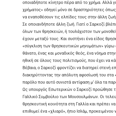
οποιαδήποτε κίνητρο πέρα από το χρήμα. Αλλά γ
χρήματος» οδηγεί μόνο σε δραστηριότητες όπως τ
να εναποθέσουν τις ελπίδες τους στην άλλη ζωή
Σε οποιανδήποτε άλλη ζωή. Γιατί ο Σαρκοζί βλέπ
όλων των θρησκειών, ή τουλάχιστον των μονοθε
έχουν μεταξύ τους. Και συστήνει ένα είδος θρησ
«σύγκλιση των θρησκευτικών μηνυμάτων» γύρω α
θάνατο, ένας και μοναδικός θεός, ένα νόημα στην
ηθική σε όλους τους πολιτισμούς, που έχει να κά
Βέβαια, ο Σαρκοζί φροντίζει να διατηρεί στενή 
διακηρύττοντας την απόλυτη αφοσίωσή του στα «
παρόλο που αυτό συνιστά αντίφαση μ’ όλα τα πα
Ως υπουργός Εσωτερικών ο Σαρκοζί προώθησε τη
Γαλλικό Συμβούλιο των Μουσουλμάνων. Οι τελευ
θρησκευτική κοινότητα στη Γαλλία και πρέπει να
επιθυμεί ένα «χλιαρό», ήπιο Ισλάμ, προκειμένου 