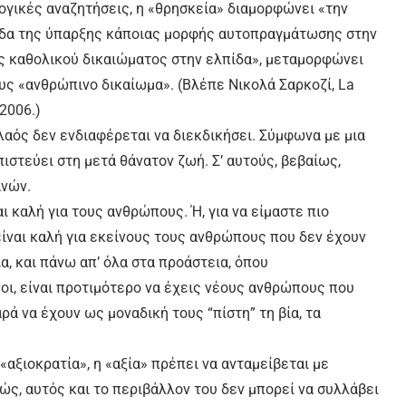
λογικές αναζητήσεις, η «θρησκεία» διαμορφώνει «την
πίδα της ύπαρξης κάποιας μορφής αυτοπραγμάτωσης στην
ς καθολικού δικαιώματος στην ελπίδα», μεταμορφώνει
υς «ανθρώπινο δικαίωμα». (Βλέπε Νικολά Σαρκοζί, La
 2006.)
 λαός δεν ενδιαφέρεται να διεκδικήσει. Σύμφωνα με μια
στεύει στη μετά θάνατον ζωή. Σ’ αυτούς, βεβαίως,
ανών.
ι καλή για τους ανθρώπους. Ή, για να είμαστε πιο
είναι καλή για εκείνους τους ανθρώπους που δεν έχουν
ία, και πάνω απ’ όλα στα προάστεια, όπου
ι, είναι προτιμότερο να έχεις νέους ανθρώπους που
ρά να έχουν ως μοναδική τους “πίστη” τη βία, τα
 «αξιοκρατία», η «αξία» πρέπει να ανταμείβεται με
ώς, αυτός και το περιβάλλον του δεν μπορεί να συλλάβει