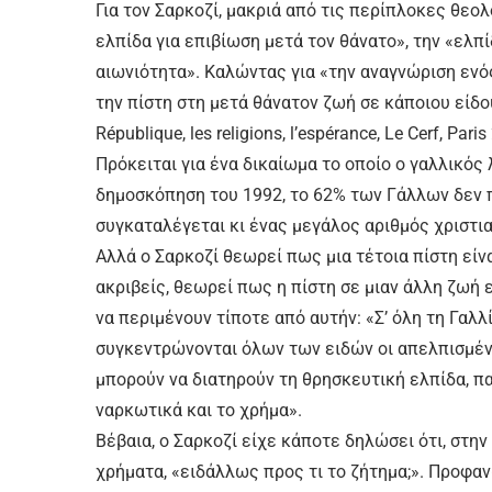
Για τον Σαρκοζί, μακριά από τις περίπλοκες θεο
ελπίδα για επιβίωση μετά τον θάνατο», την «ελ
αιωνιότητα». Καλώντας για «την αναγνώριση ενό
την πίστη στη μετά θάνατον ζωή σε κάποιου είδο
République, les religions, l’espérance, Le Cerf, Paris
Πρόκειται για ένα δικαίωμα το οποίο ο γαλλικός
δημοσκόπηση του 1992, το 62% των Γάλλων δεν πι
συγκαταλέγεται κι ένας μεγάλος αριθμός χριστι
Αλλά ο Σαρκοζί θεωρεί πως μια τέτοια πίστη είνα
ακριβείς, θεωρεί πως η πίστη σε μιαν άλλη ζωή 
να περιμένουν τίποτε από αυτήν: «Σ’ όλη τη Γαλλ
συγκεντρώνονται όλων των ειδών οι απελπισμένο
μπορούν να διατηρούν τη θρησκευτική ελπίδα, πα
ναρκωτικά και το χρήμα».
Βέβαια, ο Σαρκοζί είχε κάποτε δηλώσει ότι, στην
χρήματα, «ειδάλλως προς τι το ζήτημα;». Προφαν