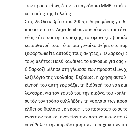
των προαστείων, όταν τα παγκόσμια ΜΜΕ στράφη
κατοικίας της Γαλλίας.
Στις 25 Οκτωβρίου του 2005, ο διψασμένος για 
προάστειο της Argenteuil συνοδευόμενος από έν
νέοι, κάτοικοι της περιοχής, του φώναξαν βρισι
κατεύθυνσή του. Τότε, μια γυναίκα βγήκε στο π
ξεφορτωθείτε αυτούς τους αλήτες;». Ο Σαρκοζί
τους αλήτες; Πολύ καλά! Θα το κάνουμε για σας!»
Ο Σαρκοζί μίλησε στη γλώσσα των προαστείων, χ
λεξιλόγιο της νεολαίας. Βεβαίως, η χρήση αυτο
κίνησή του αυτή εκφράζει τη διάθεσή του να εκ
λανσάρει για τον εαυτό του την εικόνα του «σκλ
αυτόν τον τρόπο συλλήβδην τη νεολαία των προα
έλθει σε διάλογο με νέους–, το περιστατικό αυτ
εναντίον του και εναντίον των αστυνομικών που 
συνέβαλε στην πυροδότηση των ταραχών των προ