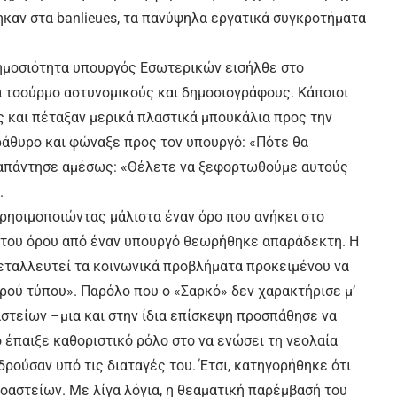
καν στα banlieues, τα πανύψηλα εργατικά συγκροτήματα
δημοσιότητα υπουργός Εσωτερικών εισήλθε στο
α τσούρμο αστυνομικούς και δημοσιογράφους. Κάποιοι
ές και πέταξαν μερικά πλαστικά μπουκάλια προς την
αράθυρο και φώναξε προς τον υπουργό: «Πότε θα
 απάντησε αμέσως: «Θέλετε να ξεφορτωθούμε αυτούς
.
ρησιμοποιώντας μάλιστα έναν όρο που ανήκει στο
ύ του όρου από έναν υπουργό θεωρήθηκε απαράδεκτη. Η
μεταλλευτεί τα κοινωνικά προβλήματα προκειμένου να
ηρού τύπου». Παρόλο που ο «Σαρκό» δεν χαρακτήρισε μ’
στείων –μια και στην ίδια επίσκεψη προσπάθησε να
ό έπαιξε καθοριστικό ρόλο στο να ενώσει τη νεολαία
δρούσαν υπό τις διαταγές του. Έτσι, κατηγορήθηκε ότι
αστείων. Με λίγα λόγια, η θεαματική παρέμβασή του