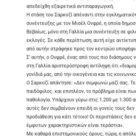
απεδείχθη εξαιρετικά αντιπαραγωγική.
Η στάση του Σαρκοζί απέναντι στην εγκληματικό
συνέντευξης με τον Μισέλ Ονφρέ, η οποία δημοσ
Βεβαίως, μόνο στη Γαλλία μια συνέντευξη σε φιλ
εκλογές. Σε κάθε περίπτωση, αυτή είχε αντίκτυ
από αυτήν στράφηκε προς τον κεντρώο υποψήφι
Σ’ αυτήν, ο Ονφρέ, ένας από τους πιο διάσημου
στη Γαλλία αριστερόστροφη αντίληψη ότι «διαμο
γονίδιά μας, από την οικογένεια και τις κοινωνι
Ο Σαρκοζί απάντησε: «Δεν συμφωνώ μαζί σας. Τε
παιδόφιλος. και επιπλέον, το πρόβλημα είναι π
παθολογία. Υπάρχουν γύρω στις 1.200 με 1.300 
αυτές δεν συμβαίνουν επειδή οι γονείς τους δεν 
προδιάθεση για κάτι τέτοιο! Οι περιστάσεις δεν 
έμφυτων χαρακτηριστικών είναι τεράστια».
Με καθαρά επιστημονικούς όρους, τώρα, η απόλυ