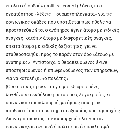
«πολιτικά ορθού» (political correct) λόγου, που
εγκατέστησε «λέξεις – συρματοπλέγματα» για τις
κοινωνικές ομάδες που υποτίθεται πως ήθελε να
προστατεύει: έτσι ο ανάπηρος έγινε άτομο με ειδικές
ανάγκες, κατόπιν άτομο με διαφορετικές ανάγκες,
έπειτα άτομο με ειδικές δεξιότητες, για να
σταθεροποιηθεί προς το παρόν στον όρο «άτομο με
αναπηρίες». Αντίστοιχα, ο θεραπευόμενος έγινε
υποστηριζόμενος ή επωφελούμενος των υπηρεσιών,
για να καταλήξει «ο πελάτης».
(Ουσιαστικά, πρόκειται για μια εξωραϊσμένη,
λανθάνουσα εκδήλωση ρατσισμού, λογοκρισίας και
κοινωνικού αποκλεισμού, με όρους που ήταν
αποδεκτοί από τα συστήματα εξουσίας και κυριαρχίας.
Απενοχοποιώντας την κυριαρχική ελίτ για τον
κοινωνικό/οικονομικό ή πολιτισμικό αποκλεισμό