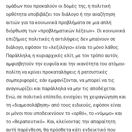
ομάδων που προκαλούν οι δομές της, η πολιτική
ορθότητα υποβιβάζει τον διάλογο ή την αναζήτηση
αιτιών για τα κοινωνικά προβλήματα σε μια απλή
διόρθωση των «προβληματικών λέξεων». Οι κοινωνικά
επιζήμιες πολιτικές ή αντιλήψεις δεν μπαίνουν σε
διάλογο, εφόσον το «λεξιλόγιο» είναι το μόνο λάθος.
Παράλληλα, η κυριαρχικές ελίτ, με τον τρόπο αυτόν,
αμφισβητούν την ευφυΐα και την ικανότητα του ατόμου-
πολίτη να κρίνει προκαταλήψεις ή ρατσιστικές
συμπεριφορές, εάν εμφανίζονται, να μπορεί να τις
αναγνωρίζει και παράλληλα να μην τις αποδέχεται.
Ενώ, σε πολιτικό επίπεδο, ενισχύει τη χειραγώγηση και
τη «διαμεσολάβηση» από τους ειδικούς, εφόσον είναι
οι μόνοι που υποδεικνύουν το «ορθό», το «νόμιμο» και
το «θεραπευτικό». Και, κλείνοντας την απαραίτητη
αυτή παρένθεση, θα πρόσθετα κάτι ενδεικτικό που