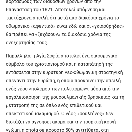
εορτασμούς των διακοσίων χρόνων από την
Επανάσταση του 1821. Αποτελεί υπόμνηση και
ταυτόχρονα απειλή, ότι μετά από διακόσια χρόνια το
οθωμανικό «αφεντικό» είναι εδώ και οι «γκιαούρηδες»
θα πρέπει να «ξεχάσουν» τα διακόσια χρόνια της
ανεξαρτησίας τους.
Παράλληλα, η Αγία Σοφία αποτελεί ένα οικουμενικό
σύμβολο του χριστιανισμού και η καταπάτησή της
εντάσσεται στην ευρύτερη νεο-οθωμανική στρατηγική
απέναντι στην Ευρώπη, η οποία προκρίνει την απειλή
ενός νέου «πολέμου των πολιτισμών», μέσα από την
εργαλειοποίηση της μουσουλμανικής θρησκείας και τη
μετατροπή της σε όπλο ενός επιθετικού και
επεκτατικού ισλαμισμού. Ο νέος «σουλτάνος» δεν
διστάζει να αγνοήσει ακόμα και την τουρκική κοινή
γνώμη, η οποία σε ποσοστό 50% αντιτίθεται στη