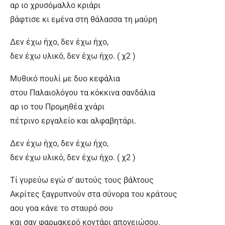
αρ ιο χρυσόμαλλο κριάρι
βάφτισε κι εμένα στη θάλασσα τη μαύρη
Δεν έχω ήχο, δεν έχω ήχο,
δεν έχω υλικό, δεν έχω ήχο. ( χ2 )
Μυθικό πουλί με δυο κεφάλια
στου Παλαιολόγου τα κόκκινα σανδάλια
αρ ιο του Προμηθέα χνάρι
πέτρινο εργαλείο και αλφαβητάρι.
Δεν έχω ήχο, δεν έχω ήχο,
δεν έχω υλικό, δεν έχω ήχο. ( χ2 )
Τί γυρεύω εγώ σ’ αυτούς τους βάλτους
Ακρίτες ξαγρυπνούν στα σύνορα του κράτους
αου γοα κάνε το σταυρό σου
και σαν φαρμακερό κοντάρι απογειώσου.