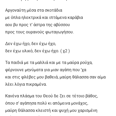
Αργοναύτη μέσα στα σκοτάδια
με όπλα ηλεκτρικά και ιπτάμενα καράβια
αου βυ προς τ’ άστρα της αβύσσου
προς τους ουρανούς φωταγωγήσου.
Δεν έχω ήχο, δεν έχω ήχο,
δεν έχω υλικό, δεν έχω ήχο. ( χ2 )
Τα παιδιά με τα μαλλιά και με τα μαύρα ρούχα,
φέρνουνε μηνύματα για μιαν αγάπη που ‘χα
και στις φλέβες μου βαθειά, μαύρη θάλασσα σαν αίμα
λέει λόγια πικραμένα.
Κανένα πλάσμα του Θεού δε ζει σε τέτοιο βάθος,
όπου σ’ αγάπησα πολύ κι απόμεινα μονάχος,
μαύρη Θάλασσα κλειστή και ψυχή μου χαρισμένη