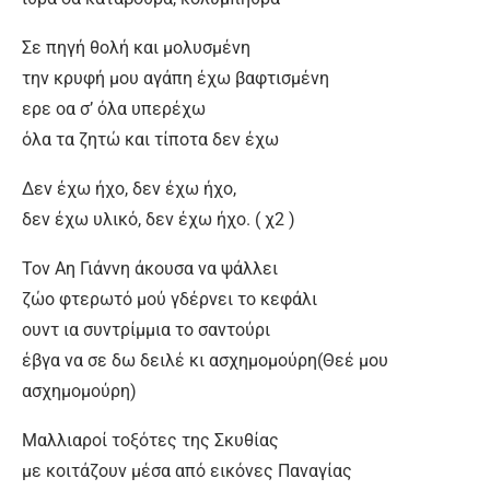
Σε πηγή θολή και μολυσμένη
την κρυφή μου αγάπη έχω βαφτισμένη
ερε οα σ’ όλα υπερέχω
όλα τα ζητώ και τίποτα δεν έχω
Δεν έχω ήχο, δεν έχω ήχο,
δεν έχω υλικό, δεν έχω ήχο. ( χ2 )
Τον Αη Γιάννη άκουσα να ψάλλει
ζώο φτερωτό μού γδέρνει το κεφάλι
ουντ ια συντρίμμια το σαντούρι
έβγα να σε δω δειλέ κι ασχημομούρη(Θεέ μου
ασχημομούρη)
Μαλλιαροί τοξότες της Σκυθίας
με κοιτάζουν μέσα από εικόνες Παναγίας