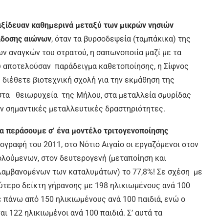
ταξίδευαν καθημερινά μεταξύ των μικρών νησιών
άδοσης αιώνων
, όταν τα βυρσοδεψεία (ταμπάκικα) της
ων αναγκών του στρατού, η σαπωνοποιία μαζί με τα
υ αποτελούσαν παράδειγμα καθετοποίησης, η Σίφνος
 διέθετε βιοτεχνική σχολή για την εκμάθηση της
στα θειωρυχεία της Μήλου, στα μεταλλεία σμυρίδας
αν σημαντικές μεταλλευτικές δραστηριότητες.
να περάσουμε σ’ ένα μοντέλο τριτογενοποίησης
ογραφή του 2011, στο Νότιο Αιγαίο οι εργαζόμενοι στον
ολούμενων, στον δευτερογενή (μεταποίηση και
ιλαμβανομένων των καταλυμάτων) το 77,8%! Σε σχέση με
λύτερο δείκτη γήρανσης με 198 ηλικιωμένους ανά 100
με πάνω από 150 ηλικιωμένους ανά 100 παιδιά, ενώ ο
ι 122 ηλικιωμένοι ανά 100 παιδιά. Σ’ αυτά τα