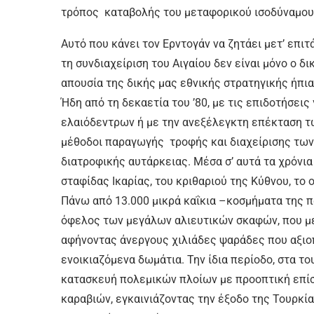
τρόπος καταβολής του μεταφορικού ισοδύναμου 
Αυτό που κάνει τον Ερντογάν να ζητάει μετ’ επ
τη συνδιαχείριση του Αιγαίου δεν είναι μόνο ο δ
απουσία της δικής μας εθνικής στρατηγικής ήπι
Ήδη από τη δεκαετία του ’80, με τις επιδοτήσε
ελαιόδεντρων ή με την ανεξέλεγκτη επέκταση 
μέθοδοι παραγωγής τροφής και διαχείρισης τω
διατροφικής αυτάρκειας. Μέσα σ’ αυτά τα χρόνι
σταφίδας Ικαρίας, του κριθαριού της Κύθνου, το
Πάνω από 13.000 μικρά καΐκια –κοσμήματα της
όφελος των μεγάλων αλιευτικών σκαφών, που με 
αφήνοντας άνεργους χιλιάδες ψαράδες που αξιο
ενοικιαζόμενα δωμάτια. Την ίδια περίοδο, στα τ
κατασκευή πολεμικών πλοίων με προοπτική επί
καραβιών, εγκαινιάζοντας την έξοδο της Τουρκία