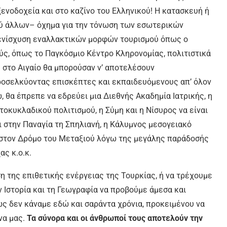
ενοδοχεία και στο καζίνο του Ελληνικού! Η κατασκευή ή
ύ άλλων– όχημα για την τόνωση των εσωτερικών
ν ενίσχυση εναλλακτικών μορφών τουρισμού όπως ο
ούς, όπως το Παγκόσμιο Κέντρο Κληρονομίας, πολιτιστικά
 στο Αιγαίο θα μπορούσαν ν’ αποτελέσουν
ροσελκύοντας επισκέπτες και εκπαιδευόμενους απ’ όλον
, θα έπρεπε να εδρεύει μια Διεθνής Ακαδημία Ιατρικής, η
οκυκλαδικού πολιτισμού, η Σύμη και η Νίσυρος να είναι
 στην Παναγία τη Σπηλιανή, η Κάλυμνος μεσογειακό
ς στον Δρόμο του Μεταξιού λόγω της μεγάλης παράδοσής
ας κ.ο.κ.
η της επιθετικής ενέργειας της Τουρκίας, ή να τρέχουμε
 Ιστορία και τη Γεωγραφία να προβούμε άμεσα και
ς δεν κάναμε εδώ και σαράντα χρόνια, προκειμένου να
να μας.
Τα σύνορα και οι άνθρωποί τους αποτελούν την