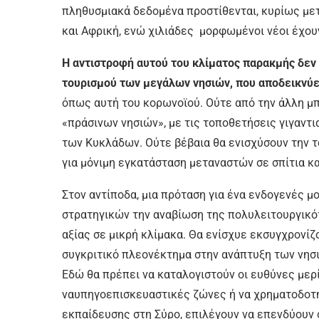
πληθυσμιακά δεδομένα προστίθενται, κυρίως μετ
και Αφρική, ενώ χιλιάδες μορφωμένοι νέοι έχου
Η αντιστροφή αυτού του κλίματος παρακμής δεν
τουρισμού των μεγάλων νησιών, που αποδεικνύ
όπως αυτή του κορωνοϊού. Ούτε από την άλλη μπ
«πράσινων νησιών», με τις τοποθετήσεις γιγαντ
των Κυκλάδων. Ούτε βέβαια θα ενισχύσουν την το
για μόνιμη εγκατάσταση μεταναστών σε σπίτια κα
Στον αντίποδα, μια πρόταση για ένα ενδογενές 
στρατηγικών την αναβίωση της πολυλειτουργικό
αξίας σε μικρή κλίμακα. Θα ενίσχυε εκσυγχρον
συγκριτικό πλεονέκτημα στην ανάπτυξη των νησι
Εδώ θα πρέπει να καταλογιστούν οι ευθύνες μερ
ναυπηγοεπισκευαστικές ζώνες ή να χρηματοδοτή
εκπαίδευσης στη Σύρο, επιλέγουν να επενδύουν 