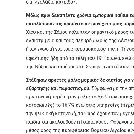
στη «γαλάζια πατρίδα».
Μόλις πριν δεκαπέντε χρόνια εμπορικά καΐκια 
ανταλλάσσοντας προϊόντα σε συνέχεια μιας παρ
Χίου και της Σάμου κάλυπταν σημαντικό μέρος τ
ελαιοτριβεία και τους αλευρόμυλους της Λέσβο
ήταν γνωστή για τους κεραμοποιούς της, η Τήνος
ου
υφαντικής ήδη από τα τέλη του 19
αιώνα, ενώ 
της Νάξου και σιδήρου στη Σέριφο αναπτύσσοντ
Στάθηκαν αρκετές μόλις μερικές δεκαετίας για 
εξάρτησης και παρασιτισμού
. Σύμφωνα με την απ
πρωτογενή τομέα ήταν μόλις το 5,6% των απασχ
κατασκευές) το 16,7% ενώ στις υπηρεσίες (περ
την ηλικιακή κατανομή, τα Ψαρά έχουν τον μεγα
παιδιά και ακολουθούν η Ικαρία και οι Φούρνοι 
μέσος όρος της περιφέρειας Βορείου Αιγαίου είνα