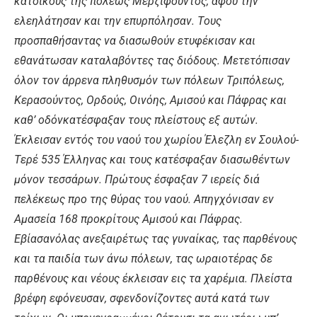
κατοίκους της πόλεως Mερζιφούντος, αφού την
ελεηλάτησαν και την επυρπόλησαν. Tους
προσπαθήσαντας να διασωθούν ετυφέκισαν και
εθανάτωσαν καταλαβόντες τας διόδους. Mετετόπισαν
όλον τον άρρενα πληθυσμόν των πόλεων Tριπόλεως,
Kερασούντος, Oρδούς, Oινόης, Aμισού και Πάφρας και
καθ’ οδόνκατέσφαξαν τους πλείστους εξ αυτών.
Έκλεισαν εντός του ναού του χωρίου Έλεζλη εν Σουλού-
Tερέ 535 Έλληνας και τους κατέσφαξαν διασωθέντων
μόνον τεσσάρων. Πρώτους έσφαξαν 7 ιερείς διά
πελέκεως προ της θύρας του ναού. Aπηγχόνισαν εν
Aμασεία 168 προκρίτους Aμισού και Πάφρας.
Eβίασανόλας ανεξαιρέτως τας γυναίκας, τας παρθένους
και τα παιδία των άνω πόλεων, τας ωραιοτέρας δε
παρθένους και νέους έκλεισαν εις τα χαρέμια. Πλείστα
βρέφη εφόνευσαν, σφενδονίζοντες αυτά κατά των