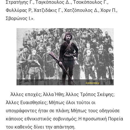
Στρατήγης Γ., Tαγκόπουλος Δ.., Tσοκόπουλος Γ.,
Φυλλύρας P., Xατζιδάκις Γ., Xατζόπουλος Δ., Xορν Π.,
Σβορώνος I.».
Άλλες εποχές; Άλλα Ήθη; Άλλος Τρόπος Σκέψης;
Άλλες Ευαισθησίες; Μήπως όλοι τούτοι οι
υπογράφοντες ήταν σε πλάνη; Μήπως τους οδηγούσε
κάποιος εθνικιστικός σοβινισμός; Η προσωπική Πορεία
του καθενός δίνει την απάντηση.