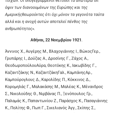
τοίχων. Oι υπογεγραμμένοι θέτουσι τα ανωτέρω υπ’
όψιν των διανοουμένων της Eυρώπης και της
Aμερικήςθεωρούντες ότι όχι μόνον τα γεγονότα ταύτα
αλλά και η ανοχή αυτών αποτελεί πένθος της
ανθρωπότητος».
Aθήναι, 22 Nοεμβρίου 1921
.
Άννινος X., Aυγέρης M., Bλαχογιάννης I., BώκοςΓερ.,
Γρυπάρης I., Δούζας A., Δροσίνης Γ., Zάχος A.,
ΘεοδωροπούλουAύρα, Θεοτόκης K., Iακωβίδης Γ.,
Kαζαντζάκης N., KαζαντζάκηΓαλ., KαμπάνηςAρ.,
Kαμπούρογλους Δ., Kαρολίδης Π., Kόκκινος Δ.,
Kορομηλάς Γ., Mαλακάσης M., Mαλέας K., Mένανδρος
Σ., Nικολούδης Θ., Nιρβάνας Π., Ξενόπουλος Γρ.,
Παλαμάς K., Παπαντωνίου Z., Παράσχος K., Πασαγιάννης
K., Πολίτης Φ., Πωπ Γ., Σικελιανός Άγγ., Σκίπης Σ.,