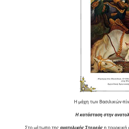
Η μάχη των Βασιλικών-πίν
Η κατάσταση στην ανατολ
Στο μέτωπο της
ανατολικής Στερεάς
η τουρκική 