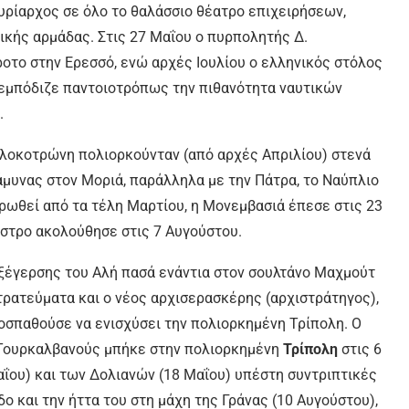
υρίαρχος σε όλο το θαλάσσιο θέατρο επιχειρήσεων,
ικής αρμάδας. Στις 27 Μαΐου ο πυρπολητής Δ.
ροτο στην Ερεσσό, ενώ αρχές Ιουλίου ο ελληνικός στόλος
 εμπόδιζε παντοιοτρόπως την πιθανότητα ναυτικών
.
ολοκοτρώνη πολιορκούνταν (από αρχές Απριλίου) στενά
άμυνας στον Μοριά, παράλληλα με την Πάτρα, το Ναύπλιο
ρωθεί από τα τέλη Μαρτίου, η Μονεμβασιά έπεσε στις 23
αστρο ακολούθησε στις 7 Αυγούστου.
εξέγερσης του Αλή πασά ενάντια στον σουλτάνο Μαχμούτ
τρατεύματα και ο νέος αρχισερασκέρης (αρχιστράτηγος),
οσπαθούσε να ενισχύσει την πολιορκημένη Τρίπολη. Ο
 Τουρκαλβανούς μπήκε στην πολιορκημένη
Τρίπολη
στις 6
αΐου) και των Δολιανών (18 Μαΐου) υπέστη συντριπτικές
ο και την ήττα του στη μάχη της Γράνας (10 Αυγούστου),