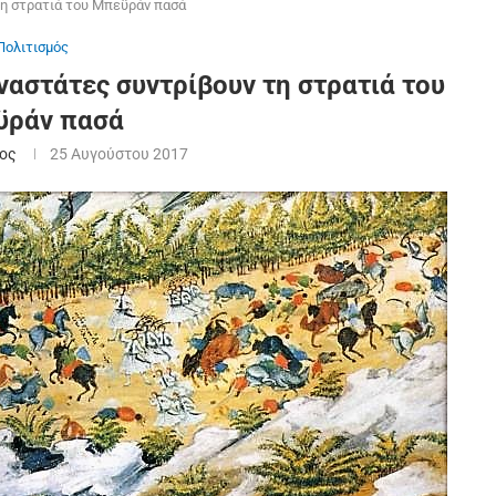
τη στρατιά του Μπεϋράν πασά
Πολιτισμός
ναστάτες συντρίβουν τη στρατιά του
ϋράν πασά
ος
25 Αυγούστου 2017