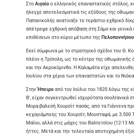
Στο
Αιγαίο
ο ελληνικός επαναστατικός στόλος, κ
ήλεγχε αποτελεσματικά τις εξόδους της οθωμαν
Παπανικολής ανατίναξε το τεράστιο εχθρικό δίκ
απέτρεψε εχθρική απόβαση στη Σάμο και γενικά
επιθέσεων στο κύριο μέτωπο της
Πελοποννήσου
Εκεί σύμφωνα με το στρατηγικό σχέδιο του Θ. Κ
πλέον η Τρίπολη, ως το κέντρο της οθωμανικής 
και την Ακροκόρινθο. Η Καλαμάτα είχε απελευθε
Ιουλίου στα χέρια των επαναστατών και το Νιόκ
Στην
Ήπειρο
από τον Ιούλιο του 1820 λόγω της 
Β’, είχαν συγκεντρωθεί ισχυρότατα σουλτανικά σ
Μορα-βαλεσή Χουρσίτ πασάς, από τα Γιάννενα πρ
κεχαγιάμπεης του Χουρσίτ, Μουσταφά, με 3.500
Μαΐου, αλλά στις μάχες του Βαλτετσίου (12-13 Μ
ήττες. Μετά και την τελευταία αποτυχημένη έξοδ