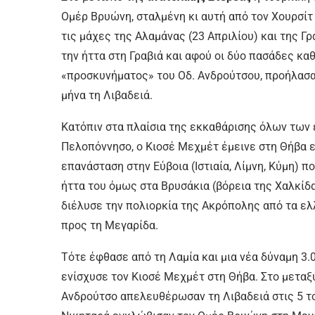
Ομέρ Βρυώνη, σταλμένη κι αυτή από τον Χουρσίτ 
τις μάχες της Αλαμάνας (23 Απριλίου) και της Γ
την ήττα στη Γραβιά και αφού οι δύο πασάδες κα
«προσκυνήματος» του Οδ. Ανδρούτσου, προήλασαν 
μήνα τη Λιβαδειά.
Κατόπιν στα πλαίσια της εκκαθάρισης όλων των
Πελοπόννησο, ο Κιοσέ Μεχμέτ έμεινε στη Θήβα 
επανάσταση στην Εύβοια (Ιστιαία, Λίμνη, Κύμη) π
ήττα του όμως στα Βρυσάκια (βόρεια της Χαλκίδα
διέλυσε την πολιορκία της Ακρόπολης από τα ελ
προς τη Μεγαρίδα.
Τότε έφθασε από τη Λαμία και μια νέα δύναμη 3
ενίσχυσε τον Κιοσέ Μεχμέτ στη Θήβα. Στο μεταξ
Ανδρούτσο απελευθέρωσαν τη Λιβαδειά στις 5 το