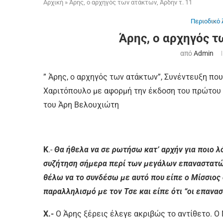
Αρχική
»
Άρης, ο αρχηγός των ατάκτων, Άρδην τ. 11
Περιοδικό 
Άρης, ο αρχηγός τ
από
Admin
” Άρης, ο αρχηγός των ατάκτων”, Συνέντευξη πο
Χαριτόπουλο με αφορμή την έκδοση του πρώτου τ
του Άρη Βελουχιώτη
Κ
.-
Θα ήθελα να σε ρωτήσω κατ’ αρχήν για ποιο λ
συζήτηση σήμερα περί των μεγάλων επαναστατών 
θέλω να το συνδέσω με αυτό που είπε ο Μίσσιος
παραλληλισμό με τον Τσε και είπε ότι “οι επανασ
Χ.-
Ο Άρης ξέρεις έλεγε ακριβώς το αντίθετο. Ο