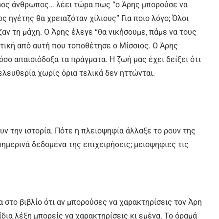
ιμος άνθρωπος… λέει τώρα πως “ο Άρης μπορούσε να
 ηγέτης θα χρειαζόταν χίλιους” Για ποιο λόγο; Όλοι
αν τη μάχη. Ο Άρης έλεγε “θα νικήσουμε, πάμε να τους
τική από αυτή που τοποθέτησε ο Μίσσιος. Ο Άρης
όσο απαισιόδοξα τα πράγματα. Η ζωή μας έχει δείξει ότι
 ελευθερία χωρίς όρια τελικά δεν ηττώνται.
ν την ιστορία. Πότε η πλειοψηφία άλλαξε το ρουν της
α σημερινά δεδομένα της επιχειρήσεις; μειοψηφίες τις
 στο βιβλίο ότι αν μπορούσες να χαρακτηρίσεις τον Άρη
 ίδια λέξη μπορείς να χαρακτηρίσεις κι εμένα. Το όραμά