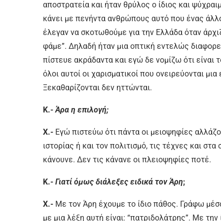
αποστρατεία και ήταν θρύλος ο ίδιος και ψύχρα
κάνει με πενήντα ανθρώπους αυτό που ένας άλλος
έλεγαν να σκοτωθούμε για την Ελλάδα όταν άρχιζ
φάμε”. Δηλαδή ήταν μια οπτική εντελώς διαφορε
πίστευε ακράδαντα και εγώ δε νομίζω ότι είναι τ
όλοι αυτοί οι χαρισματικοί που ονειρεύονται μια
Ξεκαθαρίζονται δεν ηττώνται.
Κ.-
Άρα η επιλογή;
Χ.-
Εγώ πιστεύω ότι πάντα οι μειοψηφίες αλλάζου
ιστορίας ή και τον πολιτισμό, τις τέχνες και στ
κάνουνε. Δεν τις κάνανε οι πλειοψηφίες ποτέ.
Κ.-
Γιατί όμως διάλεξες ειδικά τον Άρη
;
Χ.-
Με τον Άρη έχουμε το ίδιο πάθος. Γράφω μέσα
με μια λέξη αυτή είναι: “πατριδολάτρης”. Με την