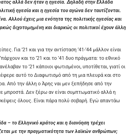
ματος αλλά δεν ήταν η ηγεσία. Δηλαδή στην Ελλάδα
ολιτική ηγεσία και η ηγεσία του αγώνα δεν ταυτίζονται.
α. Αλλού έχεις μια ενότητα της πολιτικής ηγεσίας και
αρκώς διχοτομημένη και διαρκώς οι πολιτικοί έχουν άλλη
ες. Για ’21 και για την αντίσταση ’41-’44 μάλλον είναι
πάρχουν και το ’21 και το ’41 δυο πράγματα: το εθνικό
νέλαβαν το ’21 κάποιοι φωτισμένοι, υποτίθεται, γιατί οι
έφερε αυτό το Διαφωτισμό από τη μια πλευρά και στο
α. Από την άλλη ο Άρης ναι μεν ξεπήδησε από την
γε μπροστά. Δεν ξέρω αν είναι συμπτωματικό αλλά η
σκέψεις όλους. Είναι πάρα πολύ σοβαρή. Εγώ απαντάω
δα – το Ελληνικό κράτος και η διανόηση τρέχει
ίζεται με την πραγματικότητα των λαϊκών ανθρώπων;