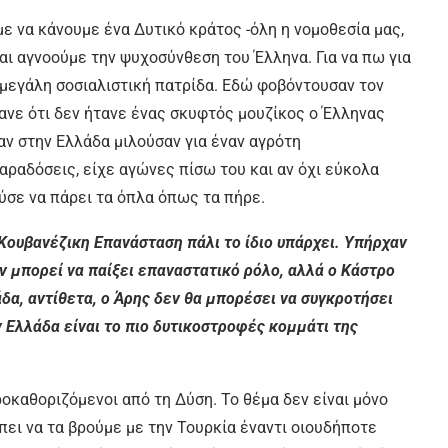
ε να κάνουμε ένα Δυτικό κράτος -όλη η νομοθεσία μας,
αι αγνοούμε την ψυχοσύνθεση του Έλληνα. Για να πω για
η μεγάλη σοσιαλιστική πατρίδα. Εδώ φοβόντουσαν τον
σανε ότι δεν ήτανε ένας σκυφτός μουζίκος ο Έλληνας
αν στην Ελλάδα μιλούσαν για έναν αγρότη
ραδόσεις, είχε αγώνες πίσω του και αν όχι εύκολα
σε να πάρει τα όπλα όπως τα πήρε.
 Κουβανέζικη Επανάσταση πάλι το ίδιο υπάρχει. Υπήρχαν
εν μπορεί να παίξει επαναστατικό ρόλο, αλλά ο Κάστρο
άδα, αντίθετα, ο Άρης δεν θα μπορέσει να συγκροτήσει
 Ελλάδα είναι το πιο δυτικοστροφές κομμάτι της
εροκαθοριζόμενοι από τη Δύση. Το θέμα δεν είναι μόνο
έπει να τα βρούμε με την Τουρκία έναντι οιουδήποτε