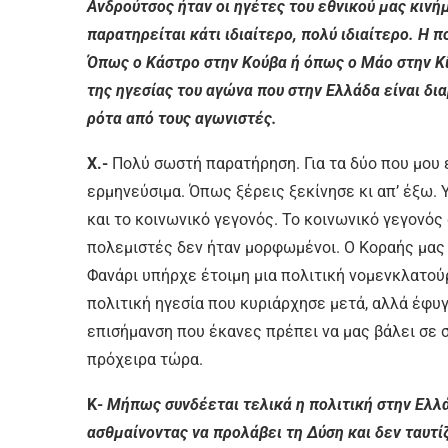
Ανδρούτσος ήταν οι ηγέτες του εθνικού μας κινή
παρατηρείται κάτι ιδιαίτερο, πολύ ιδιαίτερο. Η π
Όπως ο Κάστρο στην Κούβα ή όπως ο Μάο στην Κίν
της ηγεσίας του αγώνα που στην Ελλάδα είναι δι
ρότα από τους αγωνιστές.
Χ.-
Πολύ σωστή παρατήρηση. Για τα δύο που μου είπ
ερμηνεύσιμα. Όπως ξέρεις ξεκίνησε κι απ’ έξω. Υ
και το κοινωνικό γεγονός. Το κοινωνικό γεγονός α
πολεμιστές δεν ήταν μορφωμένοι. Ο Κοραής μας 
Φανάρι υπήρχε έτοιμη μια πολιτική νομενκλατούρ
πολιτική ηγεσία που κυριάρχησε μετά, αλλά έφυ
επισήμανση που έκανες πρέπει να μας βάλει σε 
πρόχειρα τώρα.
Κ-
Μήπως συνδέεται τελικά η πολιτική στην Ελλά
ασθμαίνοντας να προλάβει τη Δύση και δεν ταυτ