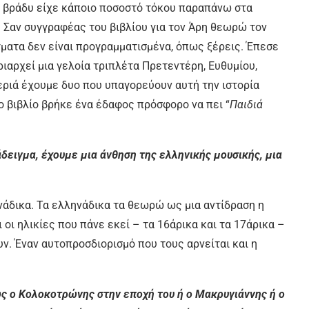
ο βράδυ είχε κάποιο ποσοστό τόκου παραπάνω στα
 Σαν συγγραφέας του βιβλίου για τον Άρη θεωρώ τον
γματα δεν είναι προγραμματισμένα, όπως ξέρεις. Έπεσε
ριαρχεί μια γελοία τριπλέτα Πρετεντέρη, Ευθυμίου,
εριά έχουμε δυο που υπαγορεύουν αυτή την ιστορία
Το βιβλίο βρήκε ένα έδαφος πρόσφορο να πει “
Παιδιά
δειγμα, έχουμε μια άνθηση της ελληνικής μουσικής, μια
νάδικα. Τα ελληνάδικα τα θεωρώ ως μια αντίδραση η
 οι ηλικίες που πάνε εκεί – τα 16άρικα και τα 17άρικα –
υν. Έναν αυτοπροσδιορισμό που τους αρνείται και η
ως ο Κολοκοτρώνης στην εποχή του ή ο Μακρυγιάννης ή ο