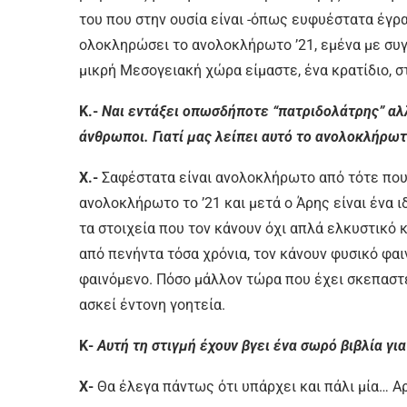
του που στην ουσία είναι -όπως ευφυέστατα έγρα
ολοκληρώσει το ανολοκλήρωτο ’21, εμένα με συγκ
μικρή Μεσογειακή χώρα είμαστε, ένα κρατίδιο, σ
Κ.-
Ναι εντάξει οπωσδήποτε “πατριδολάτρης” αλλά
άνθρωποι. Γιατί μας λείπει αυτό το ανολοκλήρωτ
Χ.-
Σαφέστατα είναι ανολοκλήρωτο από τότε που 
ανολοκλήρωτο το ’21 και μετά ο Άρης είναι ένα 
τα στοιχεία που τον κάνουν όχι απλά ελκυστικό κ
από πενήντα τόσα χρόνια, τον κάνουν φυσικό φα
φαινόμενο. Πόσο μάλλον τώρα που έχει σκεπαστε
ασκεί έντονη γοητεία.
Κ-
Αυτή τη στιγμή έχουν βγει ένα σωρό βιβλία για
Χ-
Θα έλεγα πάντως ότι υπάρχει και πάλι μία…
Αρ