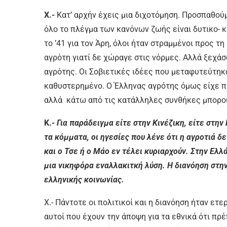
Χ.-
Κατ’ αρχήν έχεις μια διχοτόμηση. Προσπαθούμ
όλο το πλέγμα των κανόνων ζωής είναι δυτικο- κ
το ’41 για τον Άρη, όλοι ήταν στραμμένοι προς τ
αγρότη γιατί δε χώραγε στις νόρμες. Αλλά ξεχά
αγρότης. Οι Σοβιετικές ιδέες που μεταφυτεύτηκ
καθυστερημένο. Ο Έλληνας αγρότης όμως είχε πα
αλλά κάτω από τις κατάλληλες συνθήκες μπορού
Κ.-
Για παράδειγμα είτε στην Κινέζικη, είτε στην
τα κόμματα, οι ηγεσίες που λένε ότι η αγροτιά δ
και ο Τσε ή ο Μάο εν τέλει κυριαρχούν. Στην Ελλ
μια νικηφόρα εναλλακιτκή λύση. Η διανόηση στην
ελληνικής κοινωνίας.
Χ.- Πάντοτε οι πολιτικοί και η διανόηση ήταν ετ
αυτοί που έχουν την άποψη για τα εθνικά ότι πρ