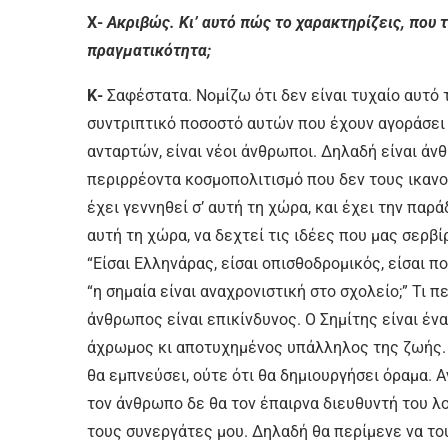
Χ-
Ακριβώς. Κι’ αυτό πώς το χαρακτηρίζεις, που 
πραγματικότητα;
Κ-
Σαφέστατα. Νομίζω ότι δεν είναι τυχαίο αυτό
συντριπτικό ποσοστό αυτών που έχουν αγοράσει 
ανταρτών, είναι νέοι άνθρωποι. Δηλαδή είναι άνθ
περιρρέοντα κοσμοπολιτισμό που δεν τους ικανοπ
έχει γεννηθεί σ’ αυτή τη χώρα, και έχει την παρ
αυτή τη χώρα, να δεχτεί τις ιδέες που μας σερβίρ
“Είσαι Ελληνάρας, είσαι οπισθοδρομικός, είσαι 
“η σημαία είναι αναχρονιστική στο σχολείο;” Τι 
άνθρωπος είναι επικίνδυνος. Ο Σημίτης είναι έν
άχρωμος κι αποτυχημένος υπάλληλος της ζωής. 
θα εμπνεύσει, ούτε ότι θα δημιουργήσει όραμα. 
τον άνθρωπο δε θα τον έπαιρνα διευθυντή του λο
τους συνεργάτες μου. Δηλαδή θα περίμενε να το