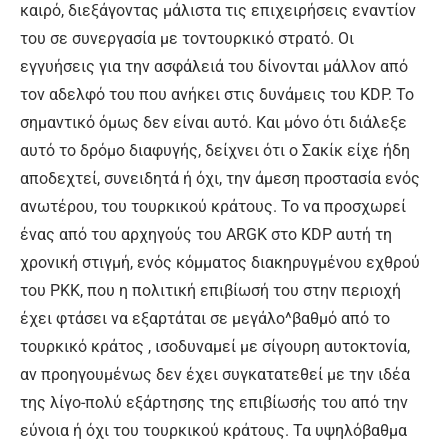
καιρό, διεξάγοντας μάλιστα τις επιχειρήσεις εναντίον
του σε συνεργασία με τοντουρκικό στρατό. Οι
εγγυήσεις για την ασφάλειά του δίνονται μάλλον από
τον αδελφό του που ανήκει στις δυνάμεις του KDP. Το
σημαντικό όμως δεν είναι αυτό. Και μόνο ότι διάλεξε
αυτό το δρόμο διαφυγής, δείχνει ότι ο Σακίκ είχε ήδη
αποδεχτεί, συνειδητά ή όχι, την άμεση προστασία ενός
ανωτέρου, του τουρκικού κράτους. Το να προσχωρεί
ένας από του αρχηγούς του ARGK στο KDP αυτή τη
χρονική στιγμή, ενός κόμματος διακηρυγμένου εχθρού
του ΡΚΚ, που η πολιτική επιβίωσή του στην περιοχή
έχει φτάσει να εξαρτάται σε μεγάλο^βαθμό από το
τουρκικό κράτος , ισοδυναμεί με σίγουρη αυτοκτονία,
αν προηγουμένως δεν έχει συγκατατεθεί με την ιδέα
της λίγο-πολύ εξάρτησης της επιβίωσής του από την
εύνοια ή όχι του τουρκικού κράτους. Τα υψηλόβαθμα