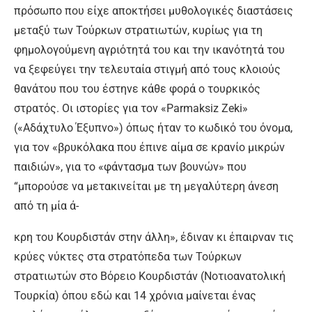
πρόσωπο που είχε αποκτήσει μυθολογικές διαστάσεις
μεταξύ των Τούρκων στρατιωτών, κυρίως για τη
φημολογούμενη αγριότητά του και την ικανότητά του
να ξεφεύγει την τελευταία στιγμή από τους κλοιούς
θανάτου που του έστηνε κάθε φορά ο τουρκικός
στρατός. Οι ιστορίες για τον «Parmaksiz Zeki»
(«Αδάχτυλο Έξυπνο») όπως ήταν το κωδικό του όνομα,
για τον «βρυκόλακα που έπινε αίμα σε κρανίο μικρών
παιδιών», για το «φάντασμα των βουνών» που
“μπορούσε να μετακινείται με τη μεγαλύτερη άνεση
από τη μία ά-
κρη του Κουρδιστάν στην άλλη», έδιναν κι έπαιρναν τις
κρύες νύκτες στα στρατόπεδα των Τούρκων
στρατιωτών στο Βόρειο Κουρδιστάν (Νοτιοανατολική
Τουρκία) όπου εδώ και 14 χρόνια μαίνεται ένας