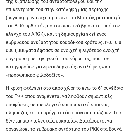
της εξάπλωσης του ανταρτοπόλεμου και την
επικέντρωση του στην κατάληψη μιας περιοχής
(συγκεκριμένα είχε προτείνει το Μποτάν, μια επαρχία
του Β. Κουρδιστάν, που ουσιαστικά βρίσκεται υπό τον
έλεγχο του ARGK), και τη δημιουργία εκεί ενός
εμβρυακού ανεξάρτητου κουρδι-κου κράτους. r>.ui uiu
υυυ ι,ιιιιι-ματα έφτασε σε ανοιχτή ή λιγότερο ανοιχτή
σύγκρουση με την ηγεσία του κόμματος, που τον
κατηγορούσε για «φεουδαρχικές αντιλήψεις» και
«προσωπικές φιλοδοξίες».
Η κρίση φτάνειει στο απρο χώρητο ενώ το 6° συνέδριο
του ΡΚΚ όπου αναμένεται να ληφθούν σημαντικές
αποφάσεις σε ιδεολογικό και πρακτικό επίπεδο,
πλησιάζει, και τα πράγματα όσο πάνε και πιέζουν. Του
δίνεται μια «τελευταία ευκαιρία». Διατάσσεται να
οργανώσει το εμβρυακό αντάρτικο του ΡΚΚ στα βουνά