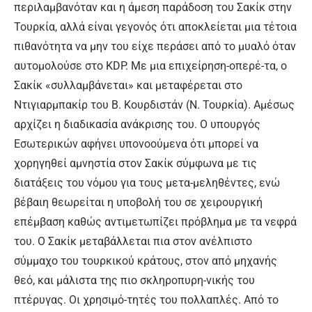
περιλαμβανόταν και η άμεση παράδοση του Σακίκ στην
Τουρκία, αλλά είναι γεγονός ότι αποκλείεται μια τέτοια
πιθανότητα να μην του είχε περάσει από το μυαλό όταν
αυτομολούσε στο KDP. Με μια επιχείρηση-οπερέ-τα, ο
Σακίκ «συλλαμβάνεται» και μεταφέρεται στο
Ντιγιαρμπακίρ του Β. Κουρδιστάν (Ν. Τουρκία). Αμέσως
αρχίζει η διαδικασία ανάκρισης του. Ο υπουργός
Εσωτερικών αφήνει υπονοούμενα ότι μπορεί να
χορηγηθεί αμνηστία στον Σακίκ σύμφωνα με τις
διατάξεις του νόμου για τους μετα-μεληθέντες, ενώ
βέβαιη θεωρείται η υποβολή του σε χειρουργική
επέμβαση καθώς αντιμετωπίζει πρόβλημα με τα νεφρά
του. Ο Σακίκ μεταβάλλεται πια στον ανέλπιστο
σύμμαχο του τουρκικού κράτους, στον από μηχανής
θεό, και μάλιστα της πιο σκληροπυρη-νικής του
πτέρυγας. Οι χρησιμό-τητές του πολλαπλές. Από το