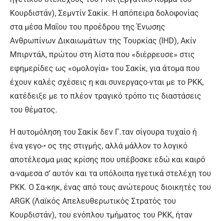
Κουρδιστάν), Σεμντίν Σακίκ. Η απόπειρα δολοφονίας
στα μέσα Μαΐου του προέδρου της Ένωσης
Ανθρωπίνων Δικαιωμάτων της Τουρκίας (IHD), Ακίν
Μπιρντάλ, πρώτου στη λίστα που «διέρρευσε» στις
εφημερίδες ως «ομολογία» του Σακίκ, για άτομα που
έχουν καλές σχέσεις η και συνεργαςο-νται με το ΡΚΚ,
κατέδειξε με το πλέον τραγικό τρόπο τις διαστάσεις
του θέματος.
Η αυτομόληση του Σακίκ δεν Γ.ταν σίγουρα τυχαίο ή
ένα γεγο-• ος της στιγμής, αλλά μάλλον το λογικό
αποτέλεσμα μιας κρίσης που υπέβοσκε εδώ και καιρό
α-ναμεσα σ’ αυτόν και τα υπόλοιπα ηγετικά στελέχη του
ΡΚΚ. Ο Σα-κηκ, ένας από τους ανώτερους διοικητές του
ARGK (Λαϊκός Απελευθερωτικός Στρατός του
Κουρδιστάν), του ενόπλου τμήματος του ΡΚΚ, ήταν