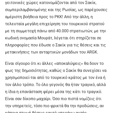
γειτονικές χώρες κατονομάζονται από τον Σακίκ,
συμπεριλαμβανομένης και της Ρωσίας, ως παρέχουσες
αμέριστη βοήθεια προς το ΡΚΚ! Από την άλλη, η
τελευταία μεγάλη επιχείρηση του τουρκικού στρατού
με τη συμμετοχή πάνω από 40.000 στρατιωτών, με την
κωδική ονομασία Μουράτ, λέγεται ότι στηρίζεται σε
πληροφορίες που έδωσε ο Σακίκ για τις θέσεις και τις
μετακινήσεις των ανταρτικών μονάδων του ARGK.
Είναι σίγουρο ότι κι άλλες «αποκαλύψεις» θα δουν το
φως της δημοσιότητας, καθώς ο Σακίκ θα συνεχίσει να
χρησιμοποιεί-ται από το τουρκικό κράτος με τον ένα ή
τον άλλο τρόπο. Το όλο γεγονός θα ήταν τραγικό, αλλά
η ίδια η επανάσταση φέρει μέσα της κάτι το τραγικό.
Είναι σαν δίκοπο μαχαίρι. Όσο πιο πιστά νομίζεις ότι
την υπηρετείς, τόσο πιο φρικτά θα την προδώσεις, αν
κάποια στιγμή θέσεις εαυτό υπεράνω αυτής.