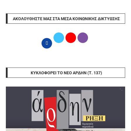
ΑΚΟΛΟΥΘΉΣΤΕ ΜΑΣ ΣΤΑ ΜΈΣΑ ΚΟΙΝΩΝΙΚΉΣ ΔΙΚΤΎΩΣΗΣ
ΚΥΚΛΟΦΟΡΕΊ ΤΟ ΝΈΟ ΆΡΔΗΝ (Τ. 137)