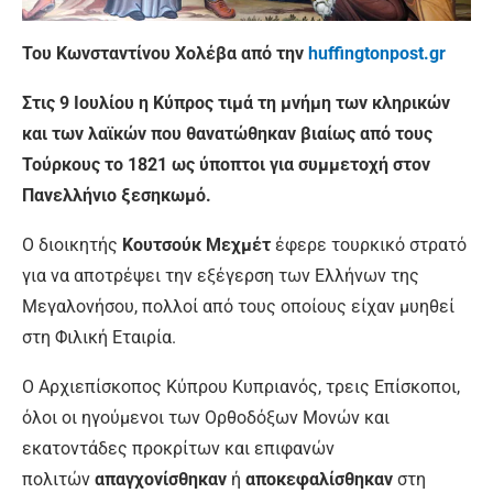
Του Κωνσταντίνου Χολέβα από την
huffingtonpost.gr
Στις 9 Ιουλίου η Κύπρος τιμά τη μνήμη των κληρικών
και των λαϊκών που θανατώθηκαν βιαίως από τους
Τούρκους το 1821 ως ύποπτοι για συμμετοχή στον
Πανελλήνιο ξεσηκωμό.
Ο διοικητής
Κουτσούκ Μεχμέτ
έφερε τουρκικό στρατό
για να αποτρέψει την εξέγερση των Ελλήνων της
Μεγαλονήσου, πολλοί από τους οποίους είχαν μυηθεί
στη Φιλική Εταιρία.
Ο Αρχιεπίσκοπος Κύπρου Κυπριανός, τρεις Επίσκοποι,
όλοι οι ηγούμενοι των Ορθοδόξων Μονών και
εκατοντάδες προκρίτων και επιφανών
πολιτών
απαγχονίσθηκαν
ή
αποκεφαλίσθηκαν
στη