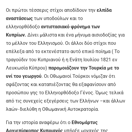
Οι πρώτοι τέσσερις στίχοι αποδίδουν την
ελπίδα
αναστάσεως
των υποδούλων και το
ελληνορθόδοξο
αντιστασιακό φρόνημα των
Κυπρίων.
Δίνει μάλιστα και ένα μήνυμα αισιοδοξίας για
το μέλλον του Ελληνισμού. Οι άλλοι δύο στίχοι που
επέλεξα από το εκτενέστατο αυτό επικό ποίημα ( Το
τραγούδιν του Κυπριανού ή η Ενάτη Ιουλίου 1821 εν
Λευκωσία Κύπρου)
παρομοιάζουν την Τουρκία με το
υνί του γεωργού
. Οι Οθωμανοί Τούρκοι νόμιζαν ότι
σφάζοντας και καταπιέζοντας θα εξαφανίσουν από
προσώπου γης το Ελληνορθόδοξο Γένος. Όμως τελικά
από τις συνεχείς εξεγέρσεις των Ελλήνων –και άλλων
λαών- διελύθη η Οθωμανική Αυτοκρατορία.
Για την ιστορία αναφέρω ότι ο
Εθνομάρτυς
Αρχιεπίσκοπος Κυπριανός
υπήρξε μοναχός της