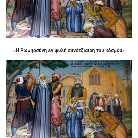
«Η Ρωμηοσύνη εν φυλή συνότζιαιρη του κόσμου»