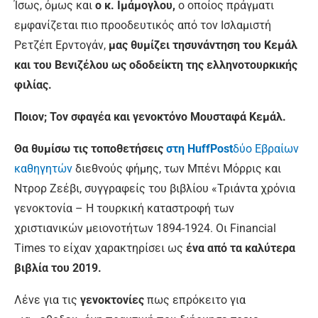
Ίσως, όμως και
ο κ. Ιμάμογλου,
ο οποίος πράγματι
εμφανίζεται πιο προοδευτικός από τον Ισλαμιστή
Ρετζέπ Ερντογάν,
μας θυμίζει τη
συνάντηση του Κεμάλ
και του Βενιζέλου ως οδοδείκτη της ελληνοτουρκικής
φιλίας.
Ποιον; Τον σφαγέα και γενοκτόνο Μουσταφά Κεμάλ.
Θα θυμίσω τις τοποθετήσεις
στη
HuffPost
δύο Εβραίων
καθηγητών
διεθνούς φήμης, των Μπένι Μόρρις και
Ντρορ Ζεέβι, συγγραφείς του βιβλίου «Τριάντα χρόνια
γενοκτονία – Η τουρκική καταστροφή των
χριστιανικών μειονοτήτων 1894-1924. Οι Financial
Times το είχαν χαρακτηρίσει ως
ένα από τα καλύτερα
βιβλία του 2019
.
Λένε για τις
γενοκτονίες
πως επρόκειτο για