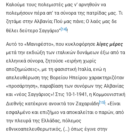
Καλούμε τους πολεμιστές μας ν’ αρνηθούν να
πολεμήσουν πέρα απ’ τα σύνορα της πατρίδας μας. Τι
ζητάμε στην Αλβανία; Πού μας πάνε; Ο λαός μας δε
[14]
θέλει δεύτερο Σαγγάριο”
!
Αυτό το «Μανιφέστο», που κυκλοφόρησε
λίγες μέρες
μετά την εκδιώξη των ιταλικών δυνάμεων έξω από τα
ελληνικά σύνορα, ζητούσε «ειρήνη χωρίς
αποζημιώσεις», με τη φασιστική Ιταλία, ενώ η
απελευθέρωση της Βορείου Ηπείρου χαρακτηριζόταν
«προσάρτηση», παραβίαση των συνόρων της Αλβανίας
και «νέος Σαγγάριος»! Στις 10-1-1941, η Κομμουνιστική
[15]
Διεθνής κατέκρινε ανοικτά τον Ζαχαριάδη
: «Είναι
εσφαλμένο και επιζήμιο να αποκαλείται ο παρών, από
την πλευρά της Ελλάδας, πόλεμος
εθνικοαπελευθερωτικός, (…) όπως έγινε στην