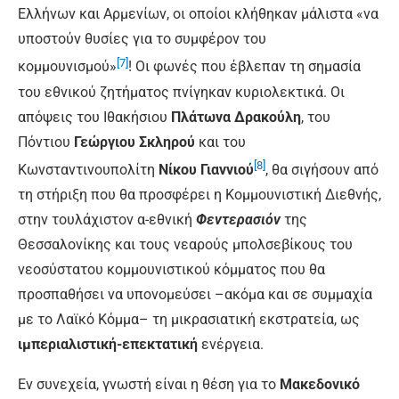
Ελλήνων και Αρμενίων, οι οποίοι κλήθηκαν μάλιστα «να
υποστούν θυσίες για το συμφέρον του
[7]
κομμουνισμού»
! Οι φωνές που έβλεπαν τη σημασία
του εθνικού ζητήματος πνίγηκαν κυριολεκτικά. Οι
απόψεις του Ιθακήσιου
Πλάτωνα Δρακούλη
, του
Πόντιου
Γεώργιου Σκληρού
και του
[8]
Κωνσταντινουπολίτη
Νίκου Γιαννιού
, θα σιγήσουν από
τη στήριξη που θα προσφέρει η Κομμουνιστική Διεθνής,
στην τουλάχιστον α-εθνική
Φεντερασιόν
της
Θεσσαλονίκης και τους νεαρούς μπολσεβίκους του
νεοσύστατου κομμουνιστικού κόμματος που θα
προσπαθήσει να υπονομεύσει –ακόμα και σε συμμαχία
με το Λαϊκό Κόμμα– τη μικρασιατική εκστρατεία, ως
ιμπεριαλιστική-επεκτατική
ενέργεια.
Εν συνεχεία, γνωστή είναι η θέση για το
Μακεδονικό