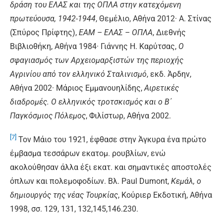
δράση του ΕΛΑΣ και της ΟΠΛΑ στην κατεχόμενη
πρωτεύουσα, 1942-1944
, Θεμέλιο, Αθήνα 2012· Α. Στίνας
(Σπύρος Πρίφτης),
ΕΑΜ – ΕΛΑΣ – ΟΠΛΑ
, Διεθνής
Βιβλιοθήκη, Αθήνα 1984· Γιάννης Η. Καρύτσας,
Ο
σφαγιασμός των Αρχειομαρξιστών της περιοχής
Αγρινίου από τον ελληνικό Σταλινισμό
, εκδ. Άρδην,
Αθήνα 2002· Μάριος Εμμανουηλίδης,
Αιρετικές
διαδρομές. Ο ελληνικός τροτσκισμός και ο Β΄
Παγκόσμιος Πόλεμος
, Φιλίστωρ, Αθήνα 2002.
[7]
Τον Μάιο του 1921, έφθασε στην Άγκυρα ένα πρώτο
έμβασμα τεσσάρων εκατομ. ρουβλίων, ενώ
ακολούθησαν άλλα έξι εκατ. και σημαντικές αποστολές
όπλων και πολεμοφοδίων. Βλ. Paul Dumont,
Κεμάλ, ο
δημιουργός της νέας Τουρκίας
, Κούριερ Εκδοτική, Αθήνα
1998, σσ. 129, 131, 132,145,146.230.