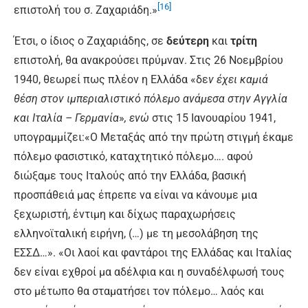
[16]
επιστολή του σ. Ζαχαριάδη.»
Έτσι, ο ίδιος ο Ζαχαριάδης, σε
δεύτερη
και
τρίτη
επιστολή, θα ανακρούσει πρύμναν. Στις 26 Νοεμβρίου
1940, θεωρεί πως πλέον η Ελλάδα «δε
ν έχει καμιά
θέση στον ιμπεριαλιστικό πόλεμο ανάμεσα στην Αγγλία
και Ιταλία – Γερμανία
»
, ενώ
στις 15 Ιανουαρίου 1941,
υπογραμμίζει:«Ο Μεταξάς από την πρώτη στιγμή έκαμε
πόλεμο φασιστικό, καταχτητικό πόλεμο…. αφού
διώξαμε τους Ιταλούς από την Ελλάδα, βασική
προσπάθειά μας έπρεπε να είναι να κάνουμε μια
ξεχωριστή, έντιμη και δίχως παραχωρήσεις
ελληνοϊταλική ειρήνη, (…) με τη μεσολάβηση της
ΕΣΣΔ…». «Οι λαοί και φαντάροι της Ελλάδας και Ιταλίας
δεν είναι εχθροί μα αδέλφια και η συναδέλφωσή τους
στο μέτωπο θα σταματήσει τον πόλεμο… λαός και