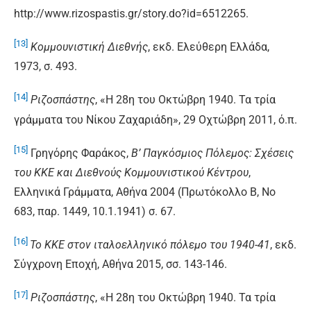
http://www.rizospastis.gr/story.do?id=6512265.
[13]
Κομμουνιστική Διεθνής
, εκδ. Ελεύθερη Ελλάδα,
1973, σ. 493.
[14]
Ριζοσπάστης
, «Η 28η του Οκτώβρη 1940. Τα τρία
γράμματα του Νίκου Ζαχαριάδη», 29 Οχτώβρη 2011, ό.π.
[15]
Γρηγόρης Φαράκος,
Β’ Παγκόσμιος Πόλεμος: Σχέσεις
του ΚΚΕ και Διεθνούς Κομμουνιστικού Κέντρου
,
Ελληνικά Γράμματα, Αθήνα 2004 (Πρωτόκολλο Β, Νο
683, παρ. 1449, 10.1.1941) σ. 67.
[16]
Το ΚΚΕ στον ιταλοελληνικό πόλεμο του 1940-41
, εκδ.
Σύγχρονη Εποχή, Αθήνα 2015, σσ. 143-146.
[17]
Ριζοσπάστης
, «Η 28η του Οκτώβρη 1940. Τα τρία