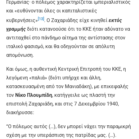
Γερμανίας· ο πόλεμος χαρακτηρίζεται ιμπεριαλιστικός
και «ευθύνονται όλες οι καπιταλιστικές
[13]
κυβερνήσεις»
. Ο Ζαχαριάδης είχε κινηθεί
εκτός
γραμμής
διότι κατανοούσε ότι το ΚΚΕ ήταν αδύνατο να
αντιταχθεί στο πάνδημο αίτημα της αντίστασης στον
ιταλικό φασισμό, και θα οδηγούνταν σε απόλυτη
απομόνωση.
Και όμως, η αυθεντική Κεντρική Επιτροπή του ΚΚΕ, η
λεγόμενη «παλιά» (διότι υπήρχε και άλλη,
κατασκευασμένη από τον Μανιαδάκη), με επικεφαλής
τον
Νίκο Πλουμπίδη
, κατήγγειλε ως πλαστή την
επιστολή Ζαχαριάδη, και στις 7 Δεκεμβρίου 1940,
διακήρυσσε:
“Ο πόλεμος αυτός (…), δεν μπορεί νάχει την παραμικρή
σχέση με την υπεράσπιση της πατρίδας μας. (…).