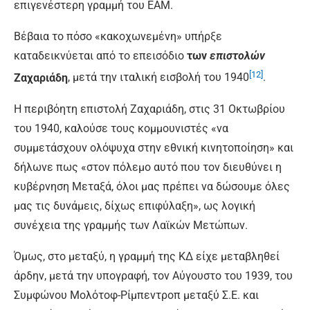
επιγενέστερη γραμμή του ΕΑΜ.
Βέβαια το πόσο «κακοχωνεμένη» υπήρξε
καταδεικνύεται από το επεισόδιο
των
επιστολών
[12]
Ζαχαριάδη
, μετά την ιταλική εισβολή του 1940
.
Η περιβόητη επιστολή Ζαχαριάδη, στις 31 Οκτωβρίου
του 1940, καλούσε τους κομμουνιστές «να
συμμετάσχουν ολόψυχα στην εθνική κινητοποίηση» και
δήλωνε πως «στον πόλεμο αυτό που τον διευθύνει η
κυβέρνηση Μεταξά, όλοι μας πρέπει να δώσουμε όλες
μας τις δυνάμεις, δίχως επιφύλαξη», ως λογική
συνέχεια της γραμμής των Λαϊκών Μετώπων.
Όμως, στο μεταξύ, η γραμμή της ΚΔ είχε μεταβληθεί
άρδην, μετά την υπογραφή, τον Αύγουστο του 1939, του
Συμφώνου Μολότοφ-Ρίμπεντροπ μεταξύ Σ.Ε. και