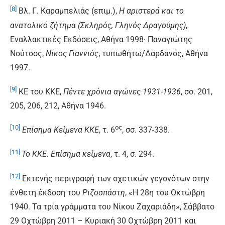
[8]
Βλ. Γ. Καραμπελιάς (επιμ.),
Η αριστερά και το
ανατολικό ζήτημα (Σκληρός, Γληνός Δραγούμης)
,
Εναλλακτικές Εκδόσεις, Αθήνα 1998· Παναγιώτης
Νούτσος,
Νίκος Γιαννιός
, τυπωθήτω/Δαρδανός, Αθήνα
1997.
[9]
ΚΕ του ΚΚΕ,
Πέντε χρόνια αγώνες 1931-1936
, σσ. 201,
205, 206, 212, Αθήνα 1946.
[10]
ος
Επίσημα Κείμενα ΚΚΕ
, τ. 6
, σσ. 337-338.
[11]
Το ΚΚΕ. Επίσημα κείμενα
, τ. 4, σ. 294.
[12]
Εκτενής περιγραφή των σχετικών γεγονότων στην
ένθετη έκδοση του
Ριζοσπάστη
, «Η 28η του Οκτώβρη
1940. Τα τρία γράμματα του Νίκου Ζαχαριάδη», Σάββατο
29 Οχτώβρη 2011 – Κυριακή 30 Οχτώβρη 2011 και