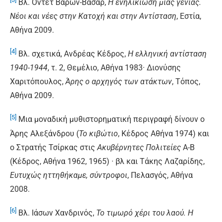
Βλ. Οντέτ Βαρών-Βασάρ,
Η ενηλικίωση μιας γενιάς.
Νέοι και νέες στην Κατοχή και στην Αντίσταση
, Εστία,
Αθήνα 2009.
[4]
Βλ. σχετικά, Ανδρέας Κέδρος,
Η ελληνική αντίσταση
1940-1944
, τ. 2, Θεμέλιο, Αθήνα 1983· Διονύσης
Χαριτόπουλος,
Άρης ο αρχηγός των ατάκτων
, Τόπος,
Αθήνα 2009.
[5]
Μια μοναδική μυθιστορηματική περιγραφή δίνουν ο
Άρης Αλεξάνδρου (
Το κιβώτιο
, Κέδρος Αθήνα 1974) και
ο Στρατής Τσίρκας στις
Ακυβέρνητες Πολιτείες
Α-Β
(Κέδρος, Αθήνα 1962, 1965) · βλ και Τάκης Λαζαρίδης,
Ευτυχώς ηττηθήκαμε, σύντροφοι
, Πελασγός, Αθήνα
2008.
[6]
Βλ. Ιάσων Χανδρινός,
Το τιμωρό χέρι του λαού. Η