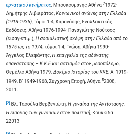
7
εργατικού κινήματος
, Μπουκουμάνης Αθήνα
1972·
Δημήτρης Λιβιεράτος,
Κοινωνικοί αγώνες στην Ελλάδα
(1918-1936)
, τόμοι 1-4, Καρανάσης, Εναλλακτικές
Εκδόσεις, Αθήνα 1976-1994· Παναγιώτης Νούτσος
(εισαγ-επιμ.),
Η σοσιαλιστική σκέψη στην Ελλάδα από το
1875 ως το 1974
, τόμοι 1-4, Γνώση, Αθήνα 1990·
Άγγελος Ελεφάντης,
Η επαγγελία της αδύνατης
επανάστασης – Κ.Κ.Ε και αστισμός στον μεσοπόλεμο
,
Θεμέλιο Αθήνα 1979.
Δοκίμιο Ιστορίας του ΚΚΕ
, Α΄ 1919-
5
1949, Β΄ 1949-1968, Σύγχρονη Εποχή, Αθήνα
2008,
2011.
[2]
Βλ. Τασούλα Βερβενιώτη,
Η γυναίκα της Αντίστασης.
Η είσοδος των γυναικών στην πολιτική
, Κουκκίδα
22013.
[3]