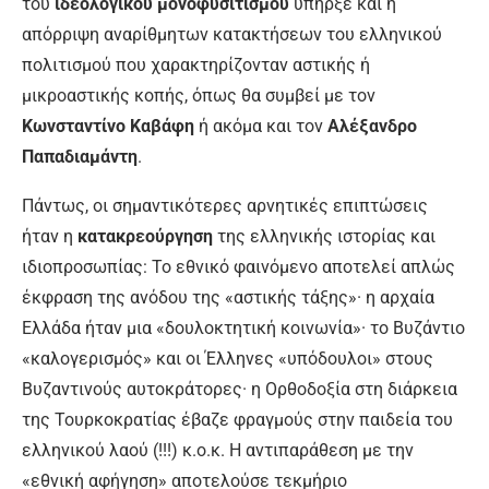
του
ιδεολογικού μονοφυσιτισμού
υπήρξε και η
απόρριψη αναρίθμητων κατακτήσεων του ελληνικού
πολιτισμού που χαρακτηρίζονταν αστικής ή
μικροαστικής κοπής, όπως θα συμβεί με τον
Κωνσταντίνο Καβάφη
ή ακόμα και τον
Αλέξανδρο
Παπαδιαμάντη
.
Πάντως, οι σημαντικότερες αρνητικές επιπτώσεις
ήταν η
κατακρεούργηση
της ελληνικής ιστορίας και
ιδιοπροσωπίας: Το εθνικό φαινόμενο αποτελεί απλώς
έκφραση της ανόδου της «αστικής τάξης»· η αρχαία
Ελλάδα ήταν μια «δουλοκτητική κοινωνία»· το Βυζάντιο
«καλογερισμός» και οι Έλληνες «υπόδουλοι» στους
Βυζαντινούς αυτοκράτορες· η Ορθοδοξία στη διάρκεια
της Τουρκοκρατίας έβαζε φραγμούς στην παιδεία του
ελληνικού λαού (!!!) κ.ο.κ. Η αντιπαράθεση με την
«εθνική αφήγηση» αποτελούσε τεκμήριο