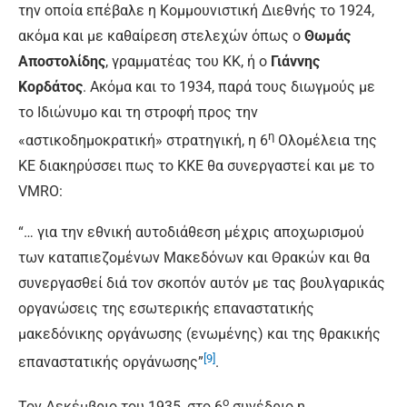
την οποία επέβαλε η Κομμουνιστική Διεθνής το 1924,
ακόμα και με καθαίρεση στελεχών όπως ο
Θωμάς
Αποστολίδης
, γραμματέας του ΚΚ, ή ο
Γιάννης
Κορδάτος
. Ακόμα και το 1934, παρά τους διωγμούς με
το Ιδιώνυμο και τη στροφή προς την
η
«αστικοδημοκρατική» στρατηγική, η 6
Ολομέλεια της
ΚΕ διακηρύσσει πως το ΚΚΕ θα συνεργαστεί και με το
VMRO:
“… για την εθνική αυτοδιάθεση μέχρις αποχωρισμού
των καταπιεζομένων Μακεδόνων και Θρακών και θα
συνεργασθεί διά τον σκοπόν αυτόν με τας βουλγαρικάς
οργανώσεις της εσωτερικής επαναστατικής
μακεδόνικης οργάνωσης (ενωμένης) και της θρακικής
[9]
επαναστατικής οργάνωσης”
.
ο
Τον Δεκέμβριο του 1935, στο 6
συνέδριο η