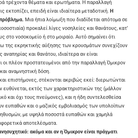
αρά τρέχοντα θέματα και ερωτήματα. Η παραλλαγή
ς εκτοπίζει, επειδή είναι ιδιαίτερα μεταδοτική.
Η
 πρόβλημα.
Μια ήπια λοίμωξη που διαδίδεται απότομα σε
οσοστιαία) προκαλεί λίγες νοσηλείες και θανάτους, κατ’
 στο νοσοκομείο ή στο μοιραίο. Αυτό σημαίνει ότι
όγω της εκρηκτικής αύξησης των κρουσμάτων συνεχίζουν
ς αναπηρίας και θανάτου, ιδιαίτερα αν είναι
ότι οι πλέον προστατευμένοι από την παραλλαγή Όμικρον
 και αναμνηστική δόση.
και επιστήμονες, στέκονται ακριβώς εκεί: διερωτώνται
ν ευθύνεται, εκτός των χαρακτηριστικών της (μάλλον
ό και όχι τους πνεύμονες), και η ήδη συντελεσθείσα
ν ευπαθών και ο μαζικός εμβολιασμός των υπολοίπων
ηθυσμών, με υψηλά ποσοστά ευπαθών και χαμηλά
αφορετικά αποτελέσματα.
ανησυχητικό: ακόμα και αν η Όμικρον είναι πράγματι