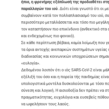
ήπια, η φρενήρης εξάπλωσή της προδιαθέτει σ
παραλλαγών του ιού
. Διότι είναι γνωστό ότι οι 
συμβαίνουν κατά τον πολλαπλασιασμό του ιού, σ
περισσότερο μεταλλάσσεται και τόσο πιο μεγάλη 
τον καταστήσουν πιο επικίνδυνο (ανθεκτικό στα
και ενδεχομένως πιο φονικό).
Σε κάθε περίπτωση βέβαια, καμία λοίμωξη που 
τα όρια αντοχής ανεπαρκών συστημάτων υγείας κ
διαδικασίας και κοινωνικών υποχρεώσεων σημαν
«ευλογία».
Δεδομένου λοιπόν ότι ο ιός SARS-CoV-2 είναι μά
εξέλιξή του όσο και η πορεία τής πανδημίας είν
υπολογιστικά μοντέλα δυσκολεύονται με τόσο πο
σύνεση και λογική. Η αισιοδοξία δεν πρέπει να 
πραγματικότητας, ευχολόγια και ευσεβείς πόθου
να ωφελήσουν τους λαούς.