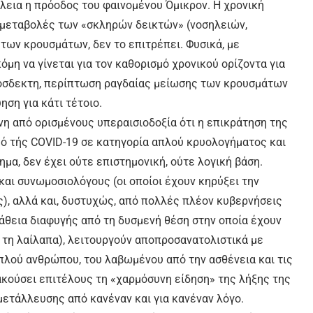
άλεια η πρόοδος του φαινομένου Όμικρον. Η χρονική
 μεταβολές των «σκληρών δεικτών» (νοσηλειών,
των κρουσμάτων, δεν το επιτρέπει. Φυσικά, με
όμη να γίνεται για τον καθορισμό χρονικού ορίζοντα για
ρόσδεκτη, περίπτωση ραγδαίας μείωσης των κρουσμάτων
ηση για κάτι τέτοιο.
ενη από ορισμένους υπεραισιοδοξία ότι η επικράτηση της
μό τής COVID-19 σε κατηγορία απλού κρυολογήματος και
μα, δεν έχει ούτε επιστημονική, ούτε λογική βάση.
και συνωμοσιολόγους (οι οποίοι έχουν κηρύξει την
ς), αλλά και, δυστυχώς, από πολλές πλέον κυβερνήσεις
πάθεια διαφυγής από τη δυσμενή θέση στην οποία έχουν
 τη λαίλαπα), λειτουργούν αποπροσανατολιστικά με
πλού ανθρώπου, του λαβωμένου από την ασθένεια και τις
 ακούσει επιτέλους τη «χαρμόσυνη είδηση» της λήξης της
κμετάλλευσης από κανέναν και για κανέναν λόγο.