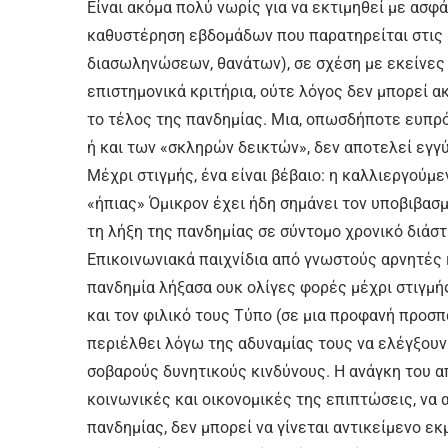
Είναι ακόμα πολύ νωρίς για να εκτιμηθεί με ασφ
καθυστέρηση εβδομάδων που παρατηρείται στις
διασωληνώσεων, θανάτων), σε σχέση με εκείνες 
επιστημονικά κριτήρια, ούτε λόγος δεν μπορεί ακ
το τέλος της πανδημίας. Μια, οπωσδήποτε ευπ
ή και των «σκληρών δεικτών», δεν αποτελεί εγγύ
Μέχρι στιγμής, ένα είναι βέβαιο: η καλλιεργούμ
«ήπιας» Όμικρον έχει ήδη σημάνει τον υποβιβασ
τη λήξη της πανδημίας σε σύντομο χρονικό διάστη
Επικοινωνιακά παιχνίδια από γνωστούς αρνητές 
πανδημία λήξασα ουκ ολίγες φορές μέχρι στιγμή
και τον φιλικό τους Τύπο (σε μια προφανή προσ
περιέλθει λόγω της αδυναμίας τους να ελέγξουν
σοβαρούς δυνητικούς κινδύνους. Η ανάγκη του α
κοινωνικές και οικονομικές της επιπτώσεις, να
πανδημίας, δεν μπορεί να γίνεται αντικείμενο ε