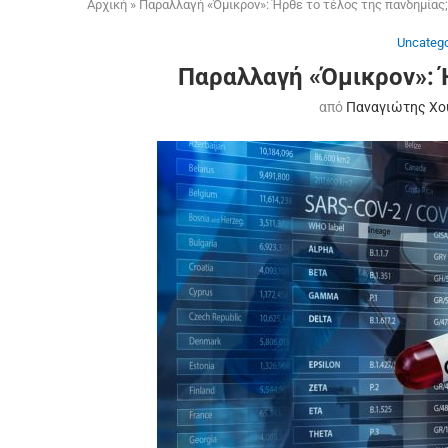
Αρχική
»
Παραλλαγή «Όμικρον»: Ήρθε το τέλος της πανδημίας;
Uncatego
Παραλλαγή «Όμικρον»: Ή
από
Παναγιώτης Χο