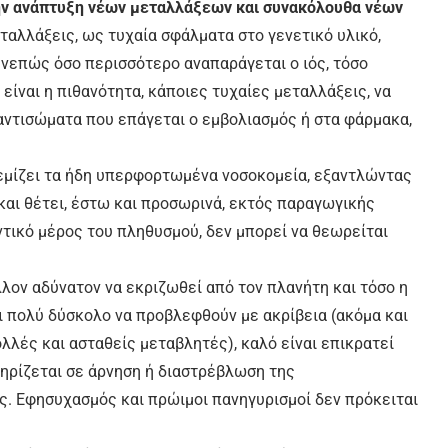
την ανάπτυξη νέων μεταλλάξεων και συνακόλουθα νέων
μεταλλάξεις, ως τυχαία σφάλματα στο γενετικό υλικό,
υνεπώς όσο περισσότερο αναπαράγεται ο ιός, τόσο
είναι η πιθανότητα, κάποιες τυχαίες μεταλλάξεις, να
 αντισώματα που επάγεται ο εμβολιασμός ή στα φάρμακα,
γεμίζει τα ήδη υπερφορτωμένα νοσοκομεία, εξαντλώντας
αι θέτει, έστω και προσωρινά, εκτός παραγωγικής
τικό μέρος του πληθυσμού, δεν μπορεί να θεωρείται
λλον αδύνατον να εκριζωθεί από τον πλανήτη και τόσο η
αι πολύ δύσκολο να προβλεφθούν με ακρίβεια (ακόμα και
λλές και ασταθείς μεταβλητές), καλό είναι επικρατεί
στηρίζεται σε άρνηση ή διαστρέβλωση της
ς. Εφησυχασμός και πρώιμοι πανηγυρισμοί δεν πρόκειται