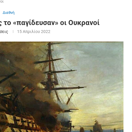
οί
Διεθνή
 το «παγίδευσαν» οι Ουκρανοί
σεις
15 Απριλίου 2022