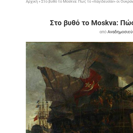
Αρχική
»
Στο βυθό το Moskva: Πώς το «παγίδευσαν» οι Ουκραν
Στο βυθό το Moskva: Πώς
από
Αναδημοσιεύ