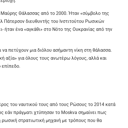
εριοχή.
ς Μαύρης Θάλασσας από το 2000. Ήταν «σύμβολο της
κλ Πάτερσον διευθυντής του Ινστιτούτου Ρωσικών
ι- ήταν ένα «αγκάθι» στο Νότο της Ουκρανίας από την
 να πετύχουν μια διόλου ασήμαντη νίκη στη θάλασσα.
ική αξία» για όλους τους ανωτέρω λόγους, αλλά και
ό επίπεδο.
έρος του ναυτικού τους από τους Ρώσους το 2014 κατά
ως εάν πράγματι χτύπησαν το Moskva σημαίνει πως
η ρωσική στρατιωτική μηχανή με τρόπους που θα