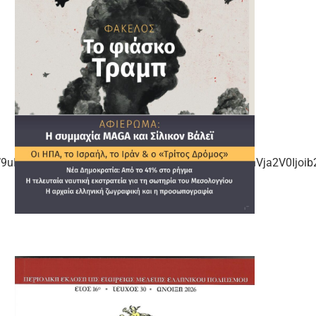
uIjpudWxsfSwidGZ3X3NwYWNlX2NhcmQiOnsiYnVja2V0Ijoib2Z