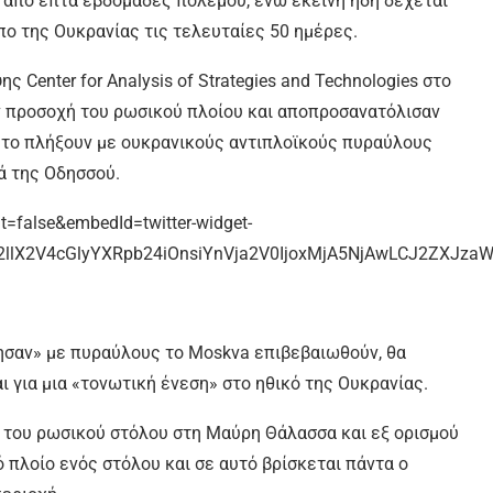
 από επτά εβδομάδες πολέμου, ενώ εκείνη ήδη δέχεται
πο της Ουκρανίας τις τελευταίες 50 ημέρες.
Center for Analysis of Strategies and Technologies στο
ν προσοχή του ρωσικού πλοίου και αποπροσανατόλισαν
 το πλήξουν με ουκρανικούς αντιπλοϊκούς πυραύλους
ά της Οδησσού.
t=false&embedId=twitter-widget-
lX2V4cGlyYXRpb24iOnsiYnVja2V0IjoxMjA5NjAwLCJ2ZXJzaW9
ησαν» με πυραύλους το Moskva επιβεβαιωθούν, θα
ι για μια «τονωτική ένεση» στο ηθικό της Ουκρανίας.
 του ρωσικού στόλου στη Μαύρη Θάλασσα και εξ ορισμού
 πλοίο ενός στόλου και σε αυτό βρίσκεται πάντα ο