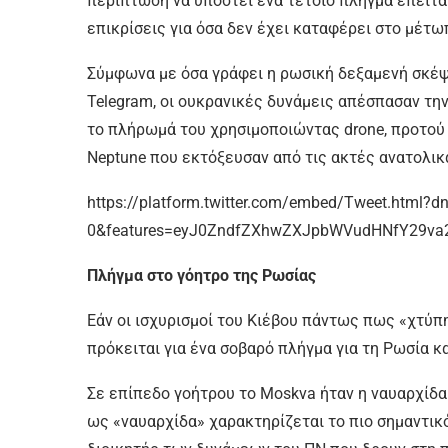
περίπτωση να υποστεί ένα τέτοιο πλήγμα έπειτα
επικρίσεις για όσα δεν έχει καταφέρει στο μέτω
Σύμφωνα με όσα γράφει η ρωσική δεξαμενή σκέψης 
Telegram, οι ουκρανικές δυνάμεις απέσπασαν τη
το πλήρωμά του χρησιμοποιώντας drone, προτού
Neptune που εκτόξευσαν από τις ακτές ανατολικ
https://platform.twitter.com/embed/Tweet.html?dn
0&features=eyJ0ZndfZXhwZXJpbWVudHNfY29va2l
Πλήγμα στο γόητρο της Ρωσίας
Εάν οι ισχυρισμοί του Κιέβου πάντως πως «χτύπ
πρόκειται για ένα σοβαρό πλήγμα για τη Ρωσία κα
Σε επίπεδο γοήτρου το Moskva ήταν η ναυαρχίδα
ως «ναυαρχίδα» χαρακτηρίζεται το πιο σημαντικό