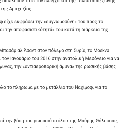
ες απώλεσαν τότε τον έλεγχο και της τελευταίας ζώνης
 της Αμπχαζίας.
φ είχε εκφράσει την «ευγνωμοσύνη» του προς το
αι την αποφασιστικότητά» του κατά τη διάρκεια της
Μπασάρ αλ Άσαντ στον πόλεμο στη Συρία, το Moskva
 τον Ιανουάριο του 2016 στην ανατολική Μεσόγειο για να
μυνας, την «αντιαεροπορική άμυνα» της ρωσικής βάσης
λο το πλήρωμα με το μετάλλιο του Ναχίμοφ, για το
λεί την βάση του ρωσικού στόλου της Μαύρης Θάλασσας,