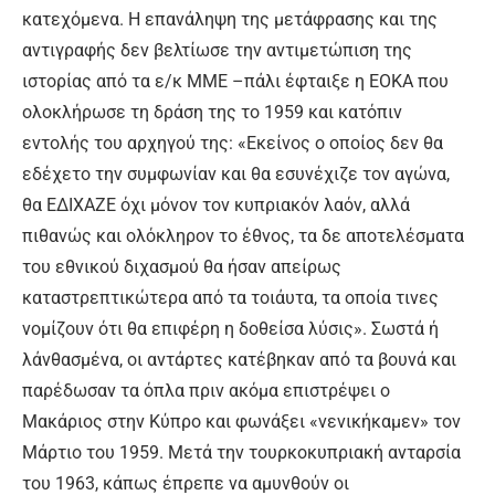
κατεχόμενα. Η επανάληψη της μετάφρασης και της
αντιγραφής δεν βελτίωσε την αντιμετώπιση της
ιστορίας από τα ε/κ ΜΜΕ –πάλι έφταιξε η ΕΟΚΑ που
ολοκλήρωσε τη δράση της το 1959 και κατόπιν
εντολής του αρχηγού της: «Εκείνος ο οποίος δεν θα
εδέχετο την συμφωνίαν και θα εσυνέχιζε τον αγώνα,
θα ΕΔΙΧΑΖΕ όχι μόνον τον κυπριακόν λαόν, αλλά
πιθανώς και ολόκληρον το έθνος, τα δε αποτελέσματα
του εθνικού διχασμού θα ήσαν απείρως
καταστρεπτικώτερα από τα τοιάυτα, τα οποία τινες
νομίζουν ότι θα επιφέρη η δοθείσα λύσις». Σωστά ή
λάνθασμένα, οι αντάρτες κατέβηκαν από τα βουνά και
παρέδωσαν τα όπλα πριν ακόμα επιστρέψει ο
Μακάριος στην Κύπρο και φωνάξει «νενικήκαμεν» τον
Μάρτιο του 1959. Μετά την τουρκοκυπριακή ανταρσία
του 1963, κάπως έπρεπε να αμυνθούν οι