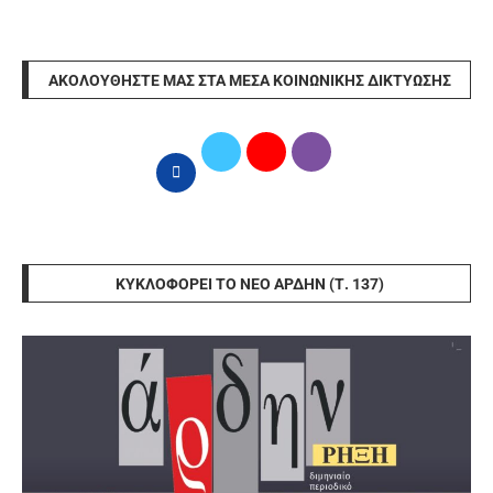
ΑΚΟΛΟΥΘΉΣΤΕ ΜΑΣ ΣΤΑ ΜΈΣΑ ΚΟΙΝΩΝΙΚΉΣ ΔΙΚΤΎΩΣΗΣ
ΚΥΚΛΟΦΟΡΕΊ ΤΟ ΝΈΟ ΆΡΔΗΝ (Τ. 137)