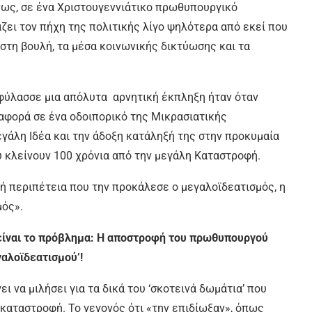
νως, σε ένα Χριστουγεννιάτικο πρωθυπουργικό
ζει τον πήχη της πολιτικής λίγο ψηλότερα από εκεί που
στη βουλή, τα μέσα κοινωνικής δικτύωσης και τα
ιφύλασσε μια απόλυτα αρνητική έκπληξη ήταν όταν
 αφορά σε ένα οδοιπορικό της Μικρασιατικής
εγάλη Ιδέα και την άδοξη κατάληξή της στην προκυμαία
υ κλείνουν 100 χρόνια από την μεγάλη Καταστροφή.
ική περιπέτεια που την προκάλεσε ο μεγαλοϊδεατισμός, η
μός».
 είναι το πρόβλημα: Η αποστροφή του πρωθυπουργού
γαλοϊδεατισμού’!
ι να μιλήσει για τα δικά του ‘σκοτεινά δωμάτια’ που
 καταστροφή. Το γεγονός ότι «την επιδίωξαν», όπως