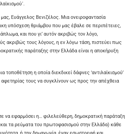
λαϊκισμού᾿.
 μας, Ευάγγελος Βενιζέλος. Μια ονειροφαντασία
ικη υπόσχεση θριάμβου που μας έβαλε σε περιπέτειες,
άπλωμα, και που γι’ αυτόν ακριβώς τον λόγο,
ύς ακριβώς τους λόγους, η εν λόγω τάση, πιστεύει πως
μοκρατικής παράταξης στην Ελλάδα είναι η αποκήρυξη
α τοποθέτηση η οποία διεκδικεί δάφνες ‘αντιλαϊκισμού’
ο αφετηρίας τους να συγκλίνουν ως προς την απέχθεια
σε να εφαρμόσει η… φιλελεύθερη, δημοκρατική παράταξη
, και τα ρεύματα του πρωτοφασισμού στην Ελλάδα) κάθε
θυνότητα, ή την δημαγωγία, έναν εσωστρεφή και