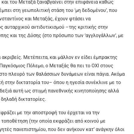
 και του Μεταξά ξαναβγαίνει στην επιφάνεια καθώς
μπει στη γεωπολιτική στάση του ‘μη δεδομένου’, που
νσταντίνος και Μεταξάς, έχουν φτάσει να
 αυταρχικού αντιδυτικισμού –της κριτικής στην
ώπης και της Δύσης (στο πρόσωπο των ‘αγγλογάλλων’, με
ά ακριβείς. Μετέπειτα, και μάλλον εν είδει έμπρακτης
΄ Παγκόσμιος Πόλεμο, ο Μεταξάς θα πει το ΟΧΙ στους
 στο πλευρό των θαλάσσιων δυνάμεων είναι πάγια. Ακόμα
ική στην δικτατορία του– όπου η ηγεσία συνέκλινε με το
 δεξιά αυτή ως στιγμή πανεθνικής κινητοποίησης αλλά
, δηλαδή δικτατορίες.
κφράζει με την αποστροφή του έρχεται να την
υ τοποθέτηση (την οποία εκφράζει από κοινού με
ητές πανεπιστημίου, που δεν ανήκουν κατ’ ανάγκην όλοι