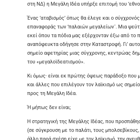
στη ΝΔ) η Μεγάλη Ιδέα υπήρξε επιτομή του ‘εθνο
Ένας ‘αταβισμός’ όπως θα έλεγε και ο σύγχρονός
επαναφοράς των ‘παλαιών μεγαλείων᾿. Μια ψεύτ
εκεί όπου τα πόδια μας εξέρχονταν έξω από το π
αναπόφευκτα οδήγησε στην Καταστροφή. Γι’ αυτο
σημείο αφετηρίας μιας σύγχρονης, κεντρώας δη
του «μεγαλοϊδεατισμού».
Κι όμως· είναι εκ πρώτης όψεως παράδοξο που μι
και άλλες που επιλέγουν τον λαϊκισμό ως σημεί
προς τη Μεγάλη Ιδέα.
Ή μήπως δεν είναι;
Η στρατηγική της Μεγάλης Ιδέας, που προσπάθη
(σε σύγκρουση με το παλάτι, τους μπολσεβίκους
άλλο παρά σχέση είχε με τον λαϊκισμό, την ανευ