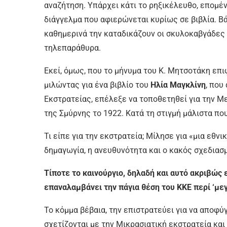
αναζήτηση. Υπάρχει κάτι το ρηξικέλευθο, επομέ
διάγγελμα που αφιερώνεται κυρίως σε βιβλία. Βά
καθημερινά την καταδικάζουν οι σκυλοκαβγάδες 
τηλεπαράθυρα.
Εκεί, όμως, που το μήνυμα του Κ. Μητσοτάκη επ
μιλώντας για ένα βιβλίο του
Ηλία Μαγκλίνη
, που
Εκστρατείας, επέλεξε να τοποθετηθεί για την Μ
της Σμύρνης το 1922. Κατά τη στιγμή μάλιστα πο
Τι είπε για την εκστρατεία; Μίλησε για «μια εθν
δημαγωγία, η ανευθυνότητα και ο κακός σχεδιασ
Τίποτε το καινούργιο, δηλαδή και αυτό ακριβώς
επαναλαμβάνει την πάγια θέση του ΚΚΕ περί ‘με
Το κόμμα βέβαια, την επιστρατεύει για να αποφύγε
σχετίζονται με την Μικρασιατική εκστρατεία και