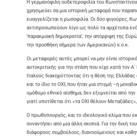
Η γερμανόφιλη ουδετεροφιλία του Κωνσταντίνου
χρησιμεύει σα μια ιστορική μεταφορά που παραπέ
ευαγγελίζεται η ρωσοφιλία. Οι δύο φιγούρες, Κω
αντιπροσωπεύουν λίγο ως πολύ τα αρχέτυπα ενός
‘παρακμιακή δημοκρατία’, την απόρριψη της Ευρ
την προσθήκη σήμερα των Αμερικανών) κ.ο.κ.
Οι μεταφορές αυτές μπορεί να μην είναι ιστορικ
αυτοκριτικής για την στάση που είχε κατά τον Α
Ιταλούς διακηρύττοντας ότι η θέση της Ελλάδας
και το ίδιο το ΟΧΙ, που ήταν μια στιγμή –η μοναδ
ομόθυμο εθνικό αίσθημα, δεν εξυμνείται από την
γιατί υποτίθεται ότι «τα ΟΧΙ θέλουν Μεταξάδες»
Ο πρωθυπουργός, και το ιδεολογικό κλίμα που ε
συναντήσει από μια άλλη σκοπιά. Για την δική το
διάφορους συμβούλους, διανοούμενους και καθηγ