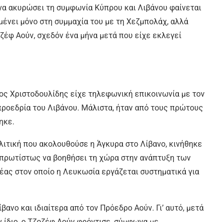
 να ακυρώσει τη συμφωνία Κύπρου και Λιβάνου φαίνεται
μένει μόνο στη συμμαχία του με τη Χεζμπολάχ, αλλά
ζέφ Αούν, σχεδόν ένα μήνα μετά που είχε εκλεγεί
κος Χριστοδουλίδης είχε τηλεφωνική επικοινωνία με τον
προεδρία του Λιβάνου. Μάλιστα, ήταν από τους πρώτους
ηκε.
λιτική που ακολουθούσε η Άγκυρα στο Λίβανο, κινήθηκε
 πρωτίστως να βοηθήσει τη χώρα στην ανάπτυξη των
έας στον οποίο η Λευκωσία εργάζεται συστηματικά για
βανο και ιδιαίτερα από τον Πρόεδρο Αούν. Γι’ αυτό, μετά
 ίδιο, ο Τζοζέφ Αούν φρόντισε, σύμφωνα με