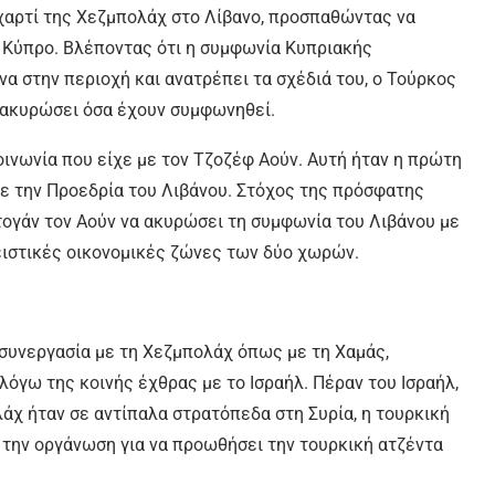
 χαρτί της Χεζμπολάχ στο Λίβανο, προσπαθώντας να
 Κύπρο. Βλέποντας ότι η συμφωνία Κυπριακής
α στην περιοχή και ανατρέπει τα σχέδιά του, ο Τούρκος
α ακυρώσει όσα έχουν συμφωνηθεί.
οινωνία που είχε με τον Τζοζέφ Αούν. Αυτή ήταν η πρώτη
ε την Προεδρία του Λιβάνου. Στόχος της πρόσφατης
τογάν τον Αούν να ακυρώσει τη συμφωνία του Λιβάνου με
λειστικές οικονομικές ζώνες των δύο χωρών.
 συνεργασία με τη Χεζμπολάχ όπως με τη Χαμάς,
όγω της κοινής έχθρας με το Ισραήλ. Πέραν του Ισραήλ,
άχ ήταν σε αντίπαλα στρατόπεδα στη Συρία, η τουρκική
 την οργάνωση για να προωθήσει την τουρκική ατζέντα