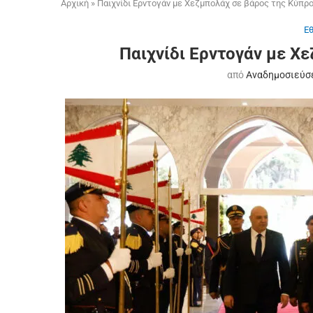
Αρχική
»
Παιχνίδι Ερντογάν με Χεζμπολάχ σε βάρος της Κύπρ
Ε
Παιχνίδι Ερντογάν με Χ
από
Αναδημοσιεύσ