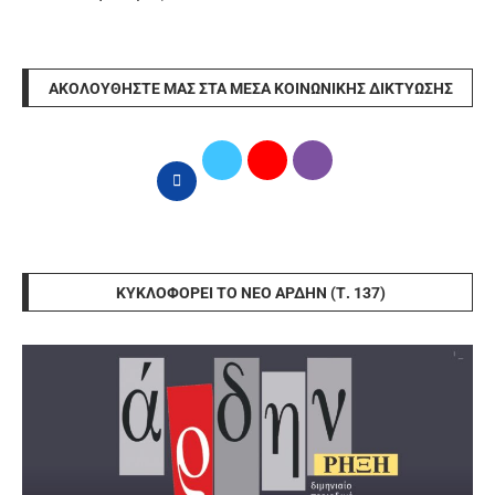
ΑΚΟΛΟΥΘΉΣΤΕ ΜΑΣ ΣΤΑ ΜΈΣΑ ΚΟΙΝΩΝΙΚΉΣ ΔΙΚΤΎΩΣΗΣ
ΚΥΚΛΟΦΟΡΕΊ ΤΟ ΝΈΟ ΆΡΔΗΝ (Τ. 137)