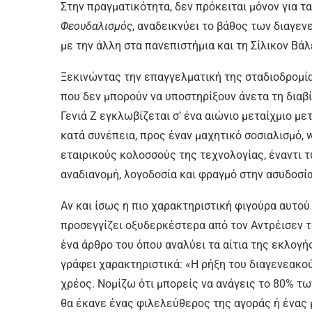
Στην πραγματικότητα, δεν πρόκειται μόνον για τα
Φεουδαλισμός
, αναδεικνύει το βάθος των διαγε
με την άλλη στα πανεπιστήμια και τη Σίλικον Βάλ
Ξεκινώντας την επαγγελματική της σταδιοδρομία
που δεν μπορούν να υποστηρίξουν άνετα τη διαβ
Γενιά Ζ εγκλωβίζεται σ’ ένα αιώνιο μεταίχμιο με
κατά συνέπεια, προς έναν μαχητικό σοσιαλισμό,
εταιρικούς κολοσσούς της τεχνολογίας, έναντι 
αναδιανομή, λογοδοσία και φραγμό στην ασυδοσί
Αν και ίσως η πιο χαρακτηριστική φιγούρα αυτού
προσεγγίζει οξυδερκέστερα από τον Αντρέισεν τ
ένα άρθρο του όπου αναλύει τα αίτια της εκλογ
γράφει χαρακτηριστικά: «Η ρήξη του διαγενεακού
χρέος. Νομίζω ότι μπορείς να ανάγεις το 80% τ
θα έκανε ένας φιλελεύθερος της αγοράς ή ένας 