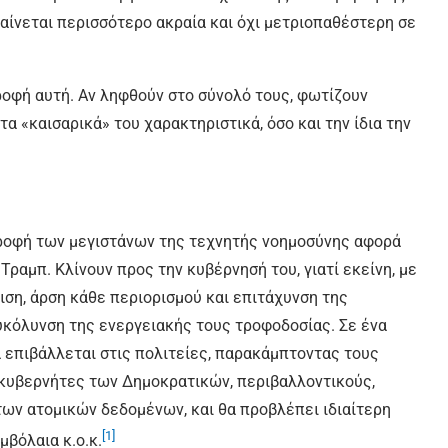
αφαίνεται περισσότερο ακραία και όχι μετριοπαθέστερη σε
οφή αυτή. Αν ληφθούν στο σύνολό τους, φωτίζουν
α «καισαρικά» του χαρακτηριστικά, όσο και την ίδια την
στροφή των μεγιστάνων της τεχνητής νοημοσύνης αφορά
ραμπ. Κλίνουν προς την κυβέρνησή του, γιατί εκείνη, με
μιση, άρση κάθε περιορισμού και επιτάχυνση της
ευκόλυνση της ενεργειακής τους τροφοδοσίας. Σε ένα
α επιβάλλεται στις πολιτείες, παρακάμπτοντας τους
 κυβερνήτες των Δημοκρατικών, περιβαλλοντικούς,
ων ατομικών δεδομένων, και θα προβλέπει ιδιαίτερη
[1]
βόλαια κ.ο.κ.