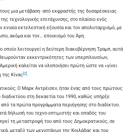
ά τους μια μετάβαση· από εκφραστής της δυσαρέσκειας
 της τεχνολογικής επιτάχυνσης, στο πλαίσιο ενός
ν ενιαία εκτελεστική εξουσία και τον απολυταρχισμό, με
πο, ακόμα και τον… εποικισμό του Άρη.
το οποίο λειτουργεί η δεύτερη διακυβέρνηση Τραμπ, αυτά
ε θεωρούνταν εκκεντρικότητες των υπερπλουσίων,
Αμερική καλείται να υλοποιήσει πρώτη ώστε να «γίνει
[2]
 της Κίνας
.
ατικούς; Ο Μαρκ Αντρέισεν, ήταν ένας από τους πρώτους
υ διαδικτύου στη δεκαετία του 1990, καθώς υπήρξε
α από τα πρώτα προγράμματα περιήγησης στο διαδίκτυο.
κατά δήλωσή του
τεχνο-οπτιμιστής
και οπαδός του
ξηγεί τη μεταστροφή του από τους Δημοκρατικούς, σε
χικά, μεταξύ των μεγιστάνων της Κοιλάδας και του