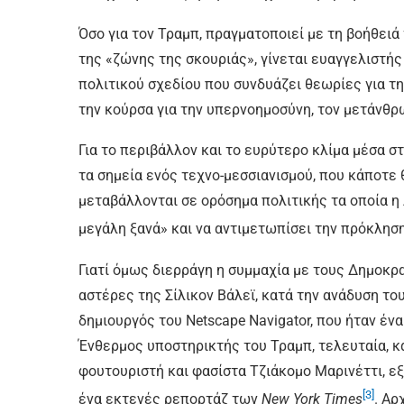
Όσο για τον Τραμπ, πραγματοποιεί με τη βοήθει
της «ζώνης της σκουριάς», γίνεται ευαγγελιστής
πολιτικού σχεδίου που συνδυάζει θεωρίες για τη
την κούρσα για την υπερνοημοσύνη, τον μετάνθρω
Για το περιβάλλον και το ευρύτερο κλίμα μέσα σ
τα σημεία ενός τεχνο-μεσσιανισμού, που κάποτ
μεταβάλλονται σε ορόσημα πολιτικής τα οποία η 
μεγάλη ξανά» και να αντιμετωπίσει την πρόκληση
Γιατί όμως διερράγη η συμμαχία με τους Δημοκρ
αστέρες της Σίλικον Βάλεϊ, κατά την ανάδυση το
δημιουργός του Netscape Navigator, που ήταν έν
Ένθερμος υποστηρικτής του Τραμπ, τελευταία, 
φουτουριστή και φασίστα Τζιάκομο Μαρινέττι, ε
[3]
ένα εκτενές ρεπορτάζ των
New
York
Times
. Αρ