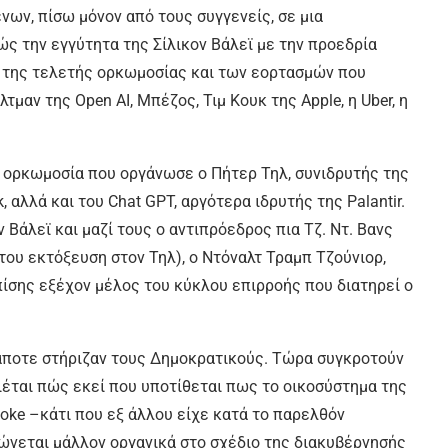
ων, πίσω μόνον από τους συγγενείς, σε μια
ώς την εγγύτητα της Σίλικον Βάλεϊ με την προεδρία
οί της τελετής ορκωμοσίας και των εορτασμών που
τμαν της Open AI, Μπέζος, Τιμ Κουκ της Apple, η Uber, η
ην ορκωμοσία που οργάνωσε ο Πήτερ Τηλ, συνιδρυτής της
αλλά και του Chat GPT, αργότερα ιδρυτής της Palantir.
ν Βάλεϊ και μαζί τους ο αντιπρόεδρος πια Τζ. Ντ. Βανς
ή του εκτόξευση στον Τηλ), ο Ντόναλτ Τραμπ Τζούνιορ,
επίσης εξέχον μέλος του κύκλου επιρροής που διατηρεί ο
κάποτε στήριζαν τους Δημοκρατικούς. Τώρα συγκροτούν
ιέται πώς εκεί που υποτίθεται πως το οικοσύστημα της
woke –κάτι που εξ άλλου είχε κατά το παρελθόν
τώνεται μάλλον οργανικά στο σχέδιο της διακυβέρνησής