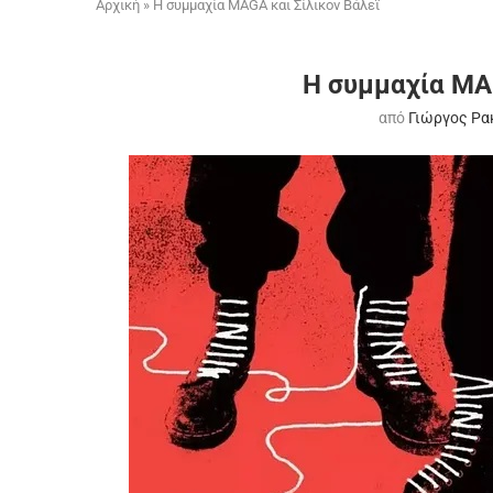
Αρχική
»
Η συμμαχία MAGA και Σίλικον Βάλεϊ
Η συμμαχία MAG
από
Γιώργος Ρα