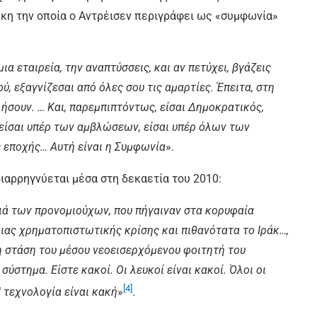
κη την οποία ο Αντρέισεν περιγράφει ως «συμφωνία»
μια εταιρεία, την αναπτύσσεις, και αν πετύχει, βγάζεις
, εξαγνίζεσαι από όλες σου τις αμαρτίες. Έπειτα, στη
ήσουν. … Και, παρεμπιπτόντως, είσαι Δημοκρατικός,
είσαι υπέρ των αμβλώσεων, είσαι υπέρ όλων των
 εποχής… Αυτή είναι η Συμφωνία
».
διαρρηγνύεται μέσα στη δεκαετία του 2010:
διά των προνομιούχων, που πήγαιναν στα κορυφαία
μιας χρηματοπιστωτικής κρίσης και πιθανότατα το Ιράκ…,
η στάση του μέσου νεοεισερχόμενου φοιτητή του
σύστημα. Είστε κακοί. Οι λευκοί είναι κακοί. Όλοι οι
[4]
Η τεχνολογία είναι κακή
»
.