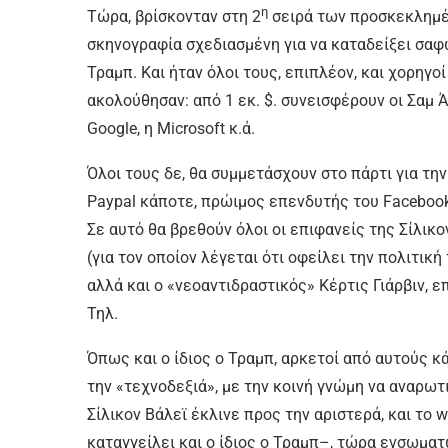
η
Τώρα, βρίσκονταν στη 2
σειρά των προσκεκλημέν
σκηνογραφία σχεδιασμένη για να καταδείξει σαφ
Τραμπ. Και ήταν όλοι τους, επιπλέον, και χορηγ
ακολούθησαν: από 1 εκ. $. συνεισφέρουν οι Σαμ Άλ
Google, η Microsoft κ.ά.
Όλοι τους δε, θα συμμετάσχουν στο πάρτι για τ
Paypal κάποτε, πρώιμος επενδυτής του Facebook, 
Σε αυτό θα βρεθούν όλοι οι επιφανείς της Σίλικο
(για τον οποίον λέγεται ότι οφείλει την πολιτικ
αλλά και ο «νεοαντιδραστικός» Κέρτις Γιάρβιν, 
Τηλ.
Όπως και ο ίδιος ο Τραμπ, αρκετοί από αυτούς 
την «τεχνοδεξιά», με την κοινή γνώμη να αναρωτ
Σίλικον Βάλεϊ έκλινε προς την αριστερά, και το 
καταγγείλει και ο ίδιος ο Τραμπ–, τώρα ενσωμα