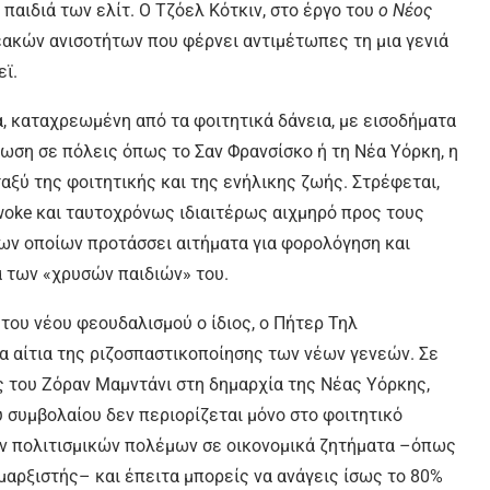
 παιδιά των ελίτ. Ο Τζόελ Κότκιν, στο έργο του
ο Νέος
νεακών ανισοτήτων που φέρνει αντιμέτωπες τη μια γενιά
εϊ.
, καταχρεωμένη από τα φοιτητικά δάνεια, με εισοδήματα
ίωση σε πόλεις όπως το Σαν Φρανσίσκο ή τη Νέα Υόρκη, η
ταξύ της φοιτητικής και της ενήλικης ζωής. Στρέφεται,
 woke και ταυτοχρόνως ιδιαιτέρως αιχμηρό προς τους
των οποίων προτάσσει αιτήματα για φορολόγηση και
α των «χρυσών παιδιών» του.
 του νέου φεουδαλισμού ο ίδιος, ο Πήτερ Τηλ
α αίτια της ριζοσπαστικοποίησης των νέων γενεών. Σε
ής του Ζόραν Μαμντάνι στη δημαρχία της Νέας Υόρκης,
 συμβολαίου δεν περιορίζεται μόνο στο φοιτητικό
ων πολιτισμικών πολέμων σε οικονομικά ζητήματα –όπως
μαρξιστής– και έπειτα μπορείς να ανάγεις ίσως το 80%