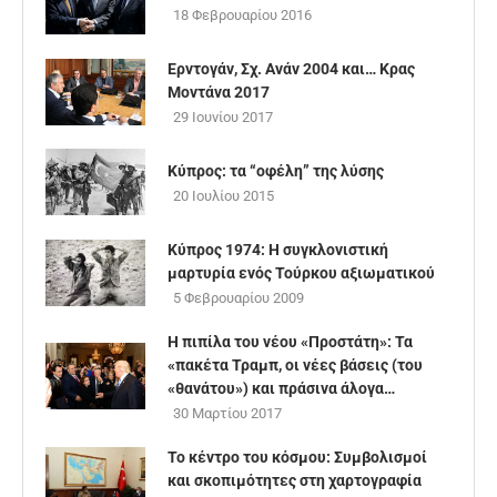
18 Φεβρουαρίου 2016
Ερντογάν, Σχ. Ανάν 2004 και… Κρας
Μοντάνα 2017
29 Ιουνίου 2017
Κύπρος: τα “οφέλη” της λύσης
20 Ιουλίου 2015
Κύπρος 1974: Η συγκλονιστική
μαρτυρία ενός Τούρκου αξιωματικού
5 Φεβρουαρίου 2009
Η πιπίλα του νέου «Προστάτη»: Τα
«πακέτα Τραμπ, οι νέες βάσεις (του
«θανάτου») και πράσινα άλογα…
30 Μαρτίου 2017
Το κέντρο του κόσμου: Συμβολισμοί
και σκοπιμότητες στη χαρτογραφία