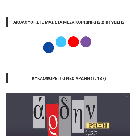
ΑΚΟΛΟΥΘΉΣΤΕ ΜΑΣ ΣΤΑ ΜΈΣΑ ΚΟΙΝΩΝΙΚΉΣ ΔΙΚΤΎΩΣΗΣ
ΚΥΚΛΟΦΟΡΕΊ ΤΟ ΝΈΟ ΆΡΔΗΝ (Τ. 137)