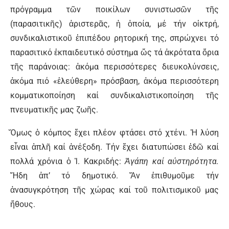
πρόγραμμα τῶν ποικίλων συνιστωσῶν τῆς
(παρασιτικῆς) ἀριστερᾶς, ἡ ὁποία, μέ τήν οἰκτρή,
συνδικαλιστικοῦ ἐπιπέδου ρητορική της, σπρώχνει τό
παρασιτικό ἐκπαιδευτικό σύστημα ὥς τά ἀκρότατα ὅρια
τῆς παράνοιας: ἀκόμα περισσότερες διευκολύνσεις,
ἀκόμα πιό «ἐλεύθερη» πρόσβαση, ἀκόμα περισσότερη
κομματικοποίηση καί συνδικαλιστικοποίηση τῆς
πνευματικῆς μας ζωῆς.
Ὅμως ὁ κόμπος ἔχει πλέον φτάσει στό χτένι. Ἡ λύση
εἶναι ἁπλῆ καί ἀνέξοδη. Τήν ἔχει διατυπώσει ἐδῶ καί
πολλά χρόνια ὁ Ἰ. Κακριδής:
Ἀγάπη καί αὐστηρότητα.
Ἤδη ἀπ’ τό δημοτικό. Ἄν ἐπιθυμοῦμε τήν
ἀνασυγκρότηση τῆς χώρας καί τοῦ πολιτισμικοῦ μας
ἤθους.