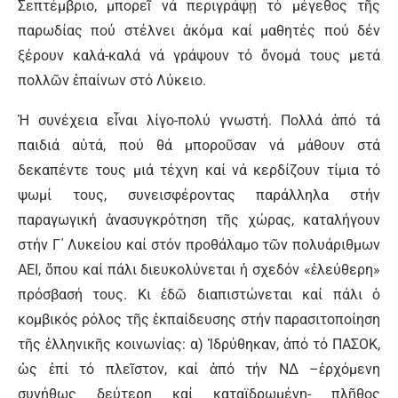
Σεπτέμβριο, μπορεῖ νά περιγράψῃ τό μέγεθος τῆς
παρωδίας πού στέλνει ἀκόμα καί μαθητές πού δέν
ξέρουν καλά-καλά νά γράψουν τό ὄνομά τους μετά
πολλῶν ἐπαίνων στό Λύκειο.
Ἡ συνέχεια εἶναι λίγο-πολύ γνωστή. Πολλά ἀπό τά
παιδιά αὐτά, πού θά μποροῦσαν νά μάθουν στά
δεκαπέντε τους μιά τέχνη καί νά κερδίζουν τίμια τό
ψωμί τους, συνεισφέροντας παράλληλα στήν
παραγωγική ἀνασυγκρότηση τῆς χώρας, καταλήγουν
στήν Γ΄ Λυκείου καί στόν προθάλαμο τῶν πολυάριθμων
ΑΕΙ, ὅπου καί πάλι διευκολύνεται ἡ σχεδόν «ἐλεύθερη»
πρόσβασή τους. Κι ἐδῶ διαπιστώνεται καί πάλι ὁ
κομβικός ρόλος τῆς ἐκπαίδευσης στήν παρασιτοποίηση
τῆς ἑλληνικῆς κοινωνίας: α) Ἱδρύθηκαν, ἀπό τό ΠΑΣΟΚ,
ὡς ἐπί τό πλεῖστον, καί ἀπό τήν ΝΔ –ἐρχόμενη
συνήθως δεύτερη καί καταϊδρωμένη- πλῆθος