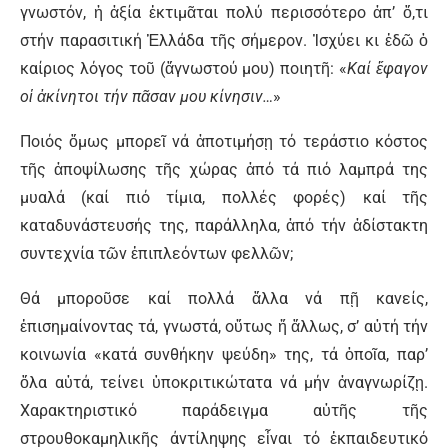
γνωστόν, ἡ ἀξία ἐκτιμᾶται πολύ περισσότερο ἀπ’ ὅ,τι
στήν παρασιτική Ἑλλάδα τῆς σήμερον. Ἰσχύει κι ἐδῶ ὁ
καίριος λόγος τοῦ (ἄγνωστού μου) ποιητῆ: «
Καί ἔφαγον
οἱ ἀκίνητοι τήν πᾶσαν μου κίνησιν…
»
Ποιός ὅμως μπορεῖ νά ἀποτιμήσῃ τό τεράστιο κόστος
τῆς ἀποψίλωσης τῆς χώρας ἀπό τά πιό λαμπρά της
μυαλά (καί πιό τίμια, πολλές φορές) καί τῆς
καταδυνάστευσής της, παράλληλα, ἀπό τήν ἀδίστακτη
συντεχνία τῶν ἐπιπλεόντων φελλῶν;
Θά μποροῦσε καί πολλά ἄλλα νά πῇ κανείς,
ἐπισημαίνοντας τά, γνωστά, οὕτως ἤ ἄλλως, σ’ αὐτή τήν
κοινωνία «κατά συνθήκην ψεύδη» της, τά ὁποῖα, παρ’
ὅλα αὐτά, τείνει ὑποκριτικώτατα νά μήν ἀναγνωρίζῃ.
Χαρακτηριστικό παράδειγμα αὐτῆς τῆς
στρουθοκαμηλικῆς άντίληψης εἶναι τό ἐκπαιδευτικό