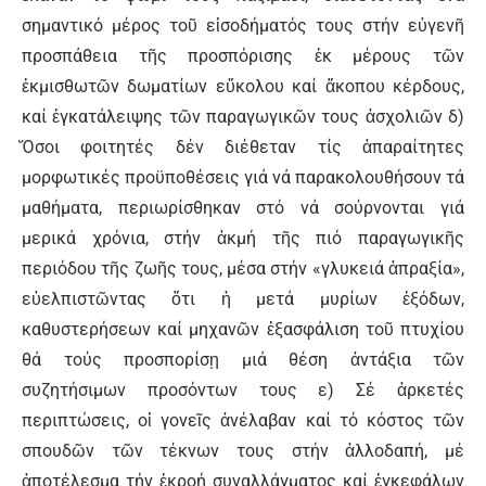
σημαντικό μέρος τοῦ εἰσοδήματός τους στήν εὐγενῆ
προσπάθεια τῆς προσπόρισης ἐκ μέρους τῶν
ἐκμισθωτῶν δωματίων εὔκολου καί ἄκοπου κέρδους,
καί ἐγκατάλειψης τῶν παραγωγικῶν τους ἀσχολιῶν δ)
Ὅσοι φοιτητές δέν διέθεταν τίς ἀπαραίτητες
μορφωτικές προϋποθέσεις γιά νά παρακολουθήσουν τά
μαθήματα, περιωρίσθηκαν στό νά σούρνονται γιά
μερικά χρόνια, στήν ἀκμή τῆς πιό παραγωγικῆς
περιόδου τῆς ζωῆς τους, μέσα στήν «γλυκειά ἀπραξία»,
εὐελπιστῶντας ὅτι ἡ μετά μυρίων ἐξόδων,
καθυστερήσεων καί μηχανῶν ἐξασφάλιση τοῦ πτυχίου
θά τούς προσπορίσῃ μιά θέση ἀντάξια τῶν
συζητήσιμων προσόντων τους ε) Σέ ἀρκετές
περιπτώσεις, οἱ γονεῖς ἀνέλαβαν καί τό κόστος τῶν
σπουδῶν τῶν τέκνων τους στήν ἀλλοδαπή, μέ
ἀποτέλεσμα τήν ἐκροή συναλλάγματος καί ἐγκεφάλων