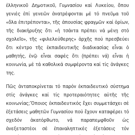
ἑλληνικοῦ Δημοτικοῦ, Γυμνασίου καί Λυκείου, ὅπου
γενιές ἐπί γενεῶν ἀνατρέφονται μέ τό πνεῦμα τοῦ
«ὅλα ἐπιτρέπονται», τῆς ἀπουσίας φραγμῶν καί ὁρίων,
τῆς διακήρυξης ὅτι «ἡ τσάντα πρέπει νά μένῃ στό
σχολεῖο», τῆς «φιλελεύθερης» ἀρχῆς πού πρεσβεύει
ὅτι κέντρο τῆς ἐκπαιδευτικῆς διαδικασίας εἶναι ὁ
μαθητής, ἐνῷ εἶναι σαφές ὅτι (πρέπει νά) εἶναι ἡ
κοινωνία, μέ τά καθολικά συμφέροντα καί τίς ἀνάγκες
της.
Πῶς ἀνταποκρίνεται τό παρόν ἐκπαιδευτικό σύστημα
στίς ἀνάγκες καί τίς προτεραιότητες αὐτῆς τῆς
κοινωνίας; Ὅποιος ἐκπαιδευτικός ἔχει συμμετάσχει σέ
ἐξετάσεις μαθητῶν Γυμνασίου πού ἔχουν καταφέρει τό
σχεδόν ἀκατόρθωτο, νά παραπεμφθοῦν ὡς
ἀνεξεταστέοι σέ ἐπαναληπτικές ἐξετάσεις τόν