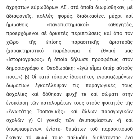
ἄχρηστων εὐρωβόρων ΑΕΙ, στά ὁποῖα διωρίσθηκαν, μέ
ἀδιαφανεῖς, πολλές φορές, διαδικασίες, μέχρι καί
ἡμιμαθεῖς «πανεπιστημιακοί» καθηγητές,
προερχόμενοι σέ ἀρκετές περιπτώσεις καί ἀπό τόν
χῶρο τῆς ἐπίσης παρασιτικῆς ἀριστερᾶς
(χαρακτηριστικό παράδειγμα ἡ ἐθνική μας
«ἱστοριογράφος» ἡ ὁποία δήλωσε προσφάτως στόν
δημοσιογράφο κ. Θεοδωράκη: «ἐγώ εἶμαι ὑπέρ αὐτούς
που…») β) Οἱ κατά τόπους ἰδιοκτῆτες ἐνοικιαζομένων
δωματίων ἐγκατέλειψαν τίς παραγωγικές τους
ἀσχολίες καί δόθηκαν ψυχῇ τε καί σώματι στήν
ἐνοικίαση τῶν καταλυμάτων τους στούς φοιτητές τῆς
«Ἀνωτάτης Τσοπανικῆς» καί ἄλλων παραγωγικῶν
σχολῶν γ) Οἱ γονεῖς τῶν ἀνυποψίαστων -ἤ καί
ὑπωψιασμένων, ἐνίοτε- θυμάτων τοῦ παρασιτισμοῦ
ἔκαναν τό ψωμί τους παξιμάδι, διαθέτοντας ἕνα