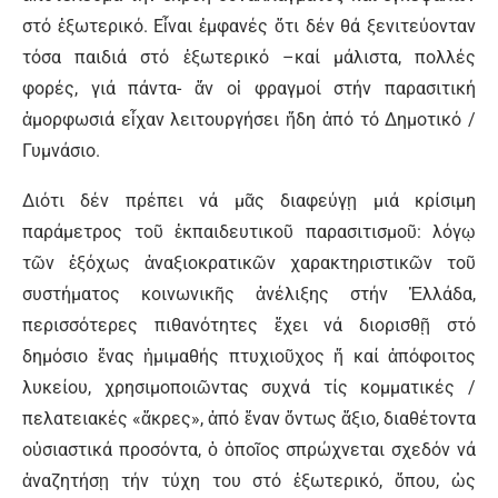
στό ἐξωτερικό. Εἶναι ἐμφανές ὅτι δέν θά ξενιτεύονταν
τόσα παιδιά στό ἐξωτερικό –καί μάλιστα, πολλές
φορές, γιά πάντα- ἄν οἱ φραγμοί στήν παρασιτική
ἀμορφωσιά εἶχαν λειτουργήσει ἤδη ἀπό τό Δημοτικό /
Γυμνάσιο.
Διότι δέν πρέπει νά μᾶς διαφεύγῃ μιά κρίσιμη
παράμετρος τοῦ ἐκπαιδευτικοῦ παρασιτισμοῦ: λόγῳ
τῶν ἐξόχως ἀναξιοκρατικῶν χαρακτηριστικῶν τοῦ
συστήματος κοινωνικῆς ἀνέλιξης στήν Ἑλλάδα,
περισσότερες πιθανότητες ἔχει νά διορισθῇ στό
δημόσιο ἕνας ἡμιμαθής πτυχιοῦχος ἤ καί ἀπόφοιτος
λυκείου, χρησιμοποιῶντας συχνά τίς κομματικές /
πελατειακές «ἄκρες», ἀπό ἕναν ὄντως ἄξιο, διαθέτοντα
οὐσιαστικά προσόντα, ὁ ὁποῖος σπρώχνεται σχεδόν νά
ἀναζητήσῃ τήν τύχη του στό ἐξωτερικό, ὅπου, ὡς