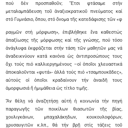
πού δέν προσπαθοῦν; Ἔτσι φτάσαμε στήν
μεταλαμπάδευση τοῦ ἀναξιοκρατικοῦ πνεύματος καί
στό Γυμνάσιο, ὅπου, στό ὄνομα τῆς κατεδάφισης τῶν «φ
ραγμῶν στή μόρφωση», ἐπιβλήθηκε ἕνα καθεστώς
ἀπαξίωσης τῆς μόρφωσης καί τῆς γνώσης, πού τόσο
ἀνάγλυφα ἐκφράζεται στήν τάση τῶν μαθητῶν μας νά
ἀναδεικνύουν κατά κανόνα ὡς ἀντιπροσώπους τους
ὄχι τούς πιό καλλιεργημένους –οἰ ὁποῖοι χλευαστικά
ἀποκαλοῦνται «φυτά»- ἀλλά τούς πιό «τσαμπουκᾶδες»,
αὐτούς οἱ ὁποῖοι κραδαίνουν τήν ἀναιδῆ τους
ἀμορφωσιά ἤ ἡμιμάθεια ὡς τίτλο τιμῆς.
Ἄν θέλῃ νά ἀναζητήσῃ αὐτή ἡ κοινωνία τήν πηγή
παραγωγῆς τῶν ποικίλων θιασωτῶν τῆς βίας,
χουλιγκάνων, μπαχαλάκηδων, κουκουλοφόρων,
χρυσαυγιτῶν κ.λπ., θά τήν βρῇ στίς τάξεις τοῦ