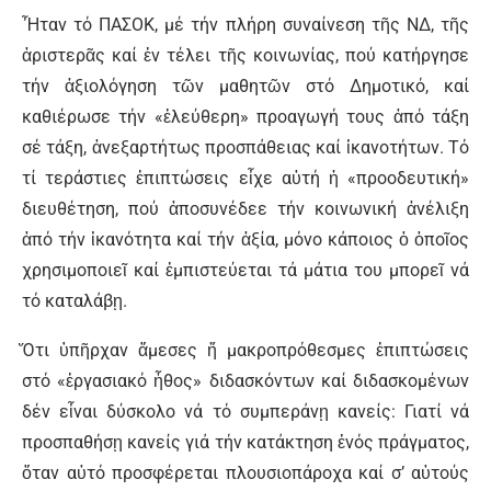
Ἦταν τό ΠΑΣΟΚ, μέ τήν πλήρη συναίνεση τῆς ΝΔ, τῆς
ἀριστερᾶς καί ἐν τέλει τῆς κοινωνίας, πού κατήργησε
τήν ἀξιολόγηση τῶν μαθητῶν στό Δημοτικό, καί
καθιέρωσε τήν «ἐλεύθερη» προαγωγή τους ἀπό τάξη
σέ τάξη, ἀνεξαρτήτως προσπάθειας καί ἱκανοτήτων. Τό
τί τεράστιες ἐπιπτώσεις εἶχε αὐτή ἡ «προοδευτική»
διευθέτηση, πού ἀποσυνέδεε τήν κοινωνική ἀνέλιξη
ἀπό τήν ἱκανότητα καί τήν ἀξία, μόνο κάποιος ὁ ὁποῖος
χρησιμοποιεῖ καί ἐμπιστεύεται τά μάτια του μπορεῖ νά
τό καταλάβῃ.
Ὅτι ὑπῆρχαν ἄμεσες ἤ μακροπρόθεσμες ἐπιπτώσεις
στό «ἐργασιακό ἦθος» διδασκόντων καί διδασκομένων
δέν εἶναι δύσκολο νά τό συμπεράνῃ κανείς: Γιατί νά
προσπαθήσῃ κανείς γιά τήν κατάκτηση ἑνός πράγματος,
ὅταν αὐτό προσφέρεται πλουσιοπάροχα καί σ’ αὐτούς