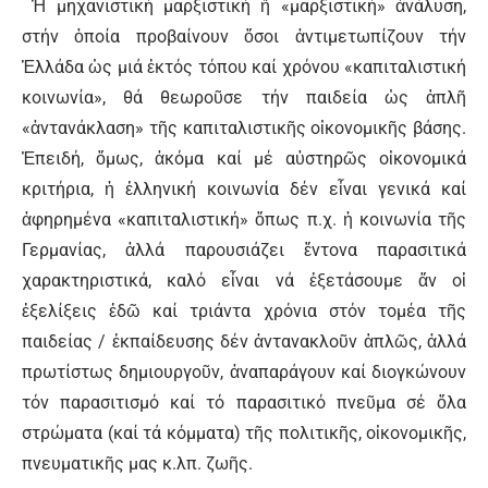
Ἡ μηχανιστική μαρξιστική ἤ «μαρξιστική» ἀνάλυση,
στήν ὁποία προβαίνουν ὅσοι ἀντιμετωπίζουν τήν
Ἑλλάδα ὡς μιά ἐκτός τόπου καί χρόνου «καπιταλιστική
κοινωνία», θά θεωροῦσε τήν παιδεία ὡς ἁπλῆ
«ἀντανάκλαση» τῆς καπιταλιστικῆς οἰκονομικῆς βάσης.
Ἐπειδή, ὅμως, ἀκόμα καί μέ αὐστηρῶς οἰκονομικά
κριτήρια, ἡ ἑλληνική κοινωνία δέν εἶναι γενικά καί
ἀφηρημένα «καπιταλιστική» ὅπως π.χ. ἡ κοινωνία τῆς
Γερμανίας, ἀλλά παρουσιάζει ἔντονα παρασιτικά
χαρακτηριστικά, καλό εἶναι νά ἐξετάσουμε ἄν οἱ
ἐξελίξεις ἐδῶ καί τριάντα χρόνια στόν τομέα τῆς
παιδείας / ἐκπαίδευσης δέν ἀντανακλοῦν ἁπλῶς, ἀλλά
πρωτίστως δημιουργοῦν, ἀναπαράγουν καί διογκώνουν
τόν παρασιτισμό καί τό παρασιτικό πνεῦμα σέ ὅλα
στρώματα (καί τά κόμματα) τῆς πολιτικῆς, οἰκονομικῆς,
πνευματικῆς μας κ.λπ. ζωῆς.