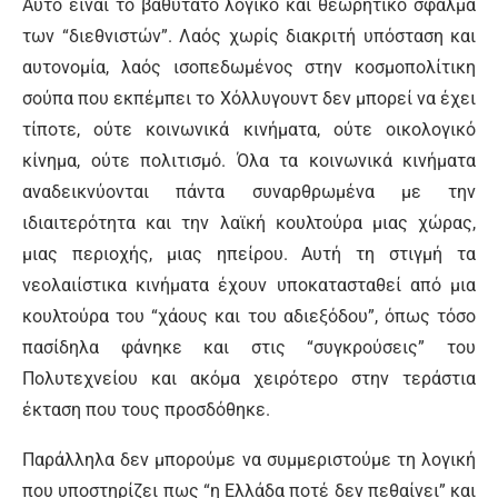
Αυτό είναι το βαθύτατο λογικό και θεωρητικό σφάλμα
των “διεθνιστών”. Λαός χωρίς διακριτή υπόσταση και
αυτονομία, λαός ισοπεδωμένος στην κοσμοπολίτικη
σούπα που εκπέμπει το Χόλλυγουντ δεν μπορεί να έχει
τίποτε, ούτε κοινωνικά κινήματα, ούτε οικολογικό
κίνημα, ούτε πολιτισμό. Όλα τα κοινωνικά κινήματα
αναδεικνύονται πάντα συναρθρωμένα με την
ιδιαιτερότητα και την λαϊκή κουλτούρα μιας χώρας,
μιας περιοχής, μιας ηπείρου. Αυτή τη στιγμή τα
νεολαιίστικα κινήματα έχουν υποκατασταθεί από μια
κουλτούρα του “χάους και του αδιεξόδου”, όπως τόσο
πασίδηλα φάνηκε και στις “συγκρούσεις” του
Πολυτεχνείου και ακόμα χειρότερο στην τεράστια
έκταση που τους προσδόθηκε.
Παράλληλα δεν μπορούμε να συμμεριστούμε τη λογική
που υποστηρίζει πως “η Ελλάδα ποτέ δεν πεθαίνει” και