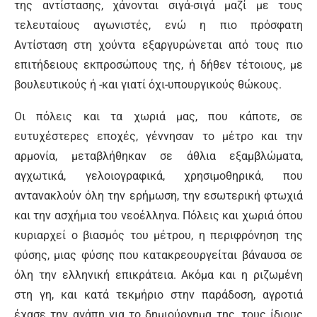
της αντίστασης, χάνονται σιγά-σιγά μαζί με τους
τελευταίους αγωνιστές, ενώ η πιο πρόσφατη
Αντίσταση στη χούντα εξαργυρώνεται από τους πιο
επιτήδειους εκπροσώπους της, ή δήθεν τέτοιους, με
βουλευτικούς ή -και γιατί όχι-υπουργικούς θώκους.
Οι πόλεις και τα χωριά μας, που κάποτε, σε
ευτυχέστερες εποχές, γέννησαν το μέτρο και την
αρμονία, μεταβλήθηκαν σε άθλια εξαμβλώματα,
αγχωτικά, γελοιογραφικά, χρησιμοθηρικά, που
αντανακλούν όλη την ερήμωση, την εσωτερική φτωχιά
και την ασχήμια του νεοέλληνα. Πόλεις και χωριά όπου
κυριαρχεί ο βιασμός του μέτρου, η περιφρόνηση της
φύσης, μιας φύσης που κατακρεουργείται βάναυσα σε
όλη την ελληνική επικράτεια. Ακόμα και η ριζωμένη
στη γη, και κατά τεκμήριο στην παράδοση, αγροτιά
έχασε την αγάπη για το δημιούργημα της, τους ίδιους