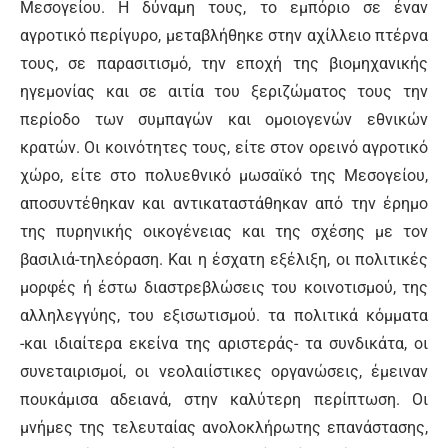
Μεσογείου. Η δύναμη τους, το εμπόριο σε έναν
αγροτικό περίγυρο, μεταβλήθηκε στην αχίλλειο πτέρνα
τους, σε παρασιτισμό, την εποχή της βιομηχανικής
ηγεμονίας και σε αιτία του ξεριζώματος τους την
περίοδο των συμπαγών και ομοιογενών εθνικών
κρατών. Οι κοινότητες τους, είτε στον ορεινό αγροτικό
χώρο, είτε στο πολυεθνικό μωσαϊκό της Μεσογείου,
αποσυντέθηκαν και αντικαταστάθηκαν από την έρημο
της πυρηνικής οικογένειας και της σχέσης με τον
βασιλιά-τηλεόραση. Και η έσχατη εξέλιξη, οι πολιτικές
μορφές ή έστω διαστρεβλώσεις του κοινοτισμού, της
αλληλεγγύης, του εξισωτισμού. τα πολιτικά κόμματα
-και ιδιαίτερα εκείνα της αριστεράς- τα συνδικάτα, οι
συνεταιρισμοί, οι νεολαιίστικες οργανώσεις, έμειναν
πουκάμισα αδειανά, στην καλύτερη περίπτωση. Οι
μνήμες της τελευταίας ανολοκλήρωτης επανάστασης,