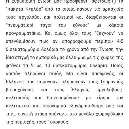
Η Ευρωπαϊκή Ένωση μας προσφέρει “αφειδώς”(;) τα
“πακέτα Ντελόρ” από τα οποία κάνουν τις αρπαχτές
τους εργολάβοι και πολιτικοί και διαφθείρονται οι
“πνευματικοί ταγοί του έθνους” με κάποια
προγραμματάκια. Και όμως όλοι τους “ξεχνούν” να
υπενθυμίσουν πως αν απορροφούμε περίπου 4-5
δισεκατομμύρια δολάρια το χρόνο από την Ένωση, την
ίδια στιγμή το εμπορικό μας έλλειμμα με τις χώρες της
φτάνει τα 9 με 10 δισεκατομμύρια δολάρια. Ποιος
λοιπόν πληρώνει ποιόν; Μα είναι πασιφανές, οι
Έλληνες που παράγουν, πληρώνουν τους Γερμανούς
βιομηχάνους, και τους Έλληνες εργολάβους.
πολιτικούς και διανοουμένους. με τίμημα τον
πολιτιστικό και οικονομικό εξανδραποδισμό μας και
την… συνετή στάση απέναντι στο μεγάλο χωροφύλακα
της περιοχής, τους Τούρκους.