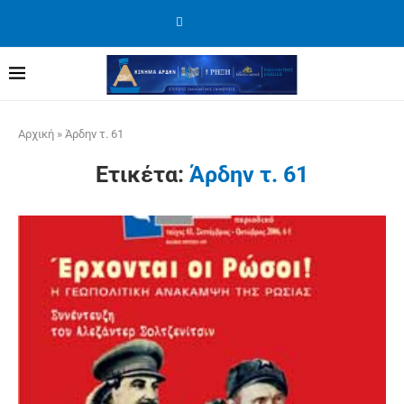
Αρχική
»
Άρδην τ. 61
Ετικέτα:
Άρδην τ. 61