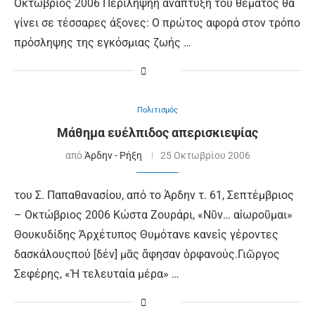
Οκτώβριος 2006 Περίληψηη ανάπτυξη του θέματος θα
γίνει σε τέσσαρες άξονες: Ο πρώτος αφορά στον τρόπο
πρόσληψης της εγκόσμιας ζωής …
Πολιτισμός
Μάθημα ευέλπιδος απερισκιεψίας
από
Άρδην - Ρήξη
25 Οκτωβρίου 2006
του Σ. Παπαθανασίου, από το Άρδην τ. 61, Σεπτέμβριος
– Οκτώβριος 2006 Κώστα Ζουράρι, «Νῦν… αἰωροῦμαι»
Θουκυδίδης Ἀρχέτυπος Θυμότανε κανεὶς γέροντες
δασκάλουςπού [δέν] μᾶς ἄφησαν ὀρφανούς.Γιῶργος
Σεφέρης, «Ἡ τελευταία μέρα» …