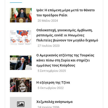
Ιράν: Η επόμενη μέρα μετά το θάνατο
του προέδρου Ραΐσι
20 Μαΐου 2024
Οπλοκατοχή, γουοκισμός, άμβλωση,
ρατσισμός, covid: οι Ηνωμένες
Πολιτείες βιώνουν τον μεγάλο διχασμό
27 Ιουλίου 2023
Ο Αμερικανός ατζέντης της Τουρκίας
κάνει πίσω στη Συρία και στηρίζει
εμμέσως τους Κούρδους
5 Σεπτεμβρίου 2025
Η εξέγερση της Τζίνα
5 Οκτωβρίου 2022
Χεζμπολάχ ανάγνωσμα
24 Ιουνίου 2006