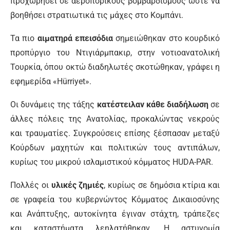
προχωρήσει σε αεροπορικούς βομβαρδισμούς ώστε να
βοηθήσει στρατιωτικά τις μάχες στο Κομπάνι.
Τα πιο
αιματηρά επεισόδια
σημειώθηκαν στο κουρδικό
προπύργιο του Ντιγιάρμπακιρ, στην νοτιοανατολική
Τουρκία, όπου οκτώ διαδηλωτές σκοτώθηκαν, γράφει η
εφημερίδα «Hürriyet».
Οι δυνάμεις της τάξης
κατέστειλαν κάθε διαδήλωση
σε
άλλες πόλεις της Ανατολίας, προκαλώντας νεκρούς
και τραυματίες. Συγκρούσεις επίσης ξέσπασαν μεταξύ
Κούρδων μαχητών και πολιτικών τους αντιπάλων,
κυρίως του μικρού ισλαμιστικού κόμματος HUDA-PAR.
Πολλές οι
υλικές ζημιές
, κυρίως σε δημόσια κτίρια και
σε γραφεία του κυβερνώντος Κόμματος Δικαιοσύνης
και Ανάπτυξης, αυτοκίνητα έγιναν στάχτη, τράπεζες
και καταστήματα λεηλατήθηκαν. Η αστυνομία