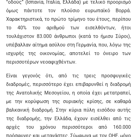
“οδούς” (Ισπανία, Ιταλία, Ελλάδα) με τελικό προορισμό
όμως πάντοτε τον πλούσιο ευρωπαϊκό Βορρά.
Χαρακτηριστικά, το πρώτο τρίμηνο του έτους, περίπου
το 40% του αριθμού των εισελθόντων, ήτοι
τουλάχιστον 83.000 άνθρωποι (κατά το ήμισυ Σύροι),
υπέβαλλαν αίτημα ασύλου στη Γερμανία, που, λόγω της
ισχυρής της οικονομίας, αποτελεί το όνειρο των
περισσοτέρων νεοαφιχθέντων.
Είναι γεγονός ότι, από τις τρεις προσφυγικές
διαδρομές, περισσότερο έχει επιβαρυνθεί η διαδρομή
της Ανατολικής Μεσογείου, η οποία έχει μετατραπεί,
με την κορύφωση της συριακής κρίσης, σε καθαρά
βαλκανική διαδρομή. Στην κύρια πύλη εισόδου αυτής
της διαδρομής, την Ελλάδα, έχουν εισέλθει από τις
αρχές του χρόνου περισσότεροι από 160.000
πρόσφυγες και μετανάστες. Σύμφωνα με τον ΟΗΕ, μόνο